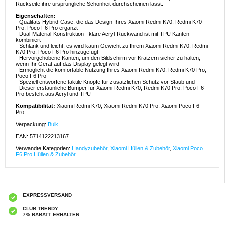
Rückseite ihre ursprüngliche Schönheit durchscheinen lässt.
Eigenschaften:
- Qualitäts Hybrid-Case, die das Design Ihres Xiaomi Redmi K70, Redmi K70
Pro, Poco F6 Pro ergänzt
- Dual-Material-Konstruktion - klare Acryl-Rückwand ist mit TPU Kanten
kombiniert
- Schlank und leicht, es wird kaum Gewicht zu Ihrem Xiaomi Redmi K70, Redmi
K70 Pro, Poco F6 Pro hinzugefügt
- Hervorgehobene Kanten, um den Bildschirm vor Kratzern sicher zu halten,
wenn Ihr Gerät auf das Display gelegt wird
- Ermöglicht die komfortable Nutzung Ihres Xiaomi Redmi K70, Redmi K70 Pro,
Poco F6 Pro
- Speziell entworfene taktile Knöpfe für zusätzlichen Schutz vor Staub und
- Dieser erstaunliche Bumper für Xiaomi Redmi K70, Redmi K70 Pro, Poco F6
Pro besteht aus Acryl und TPU
Kompatibilität:
Xiaomi Redmi K70, Xiaomi Redmi K70 Pro, Xiaomi Poco F6
Pro
Verpackung:
Bulk
EAN: 5714122213167
Verwandte Kategorien:
Handyzubehör
,
Xiaomi Hüllen & Zubehör
,
Xiaomi Poco
F6 Pro Hüllen & Zubehör
EXPRESSVERSAND
CLUB TRENDY
7% RABATT ERHALTEN