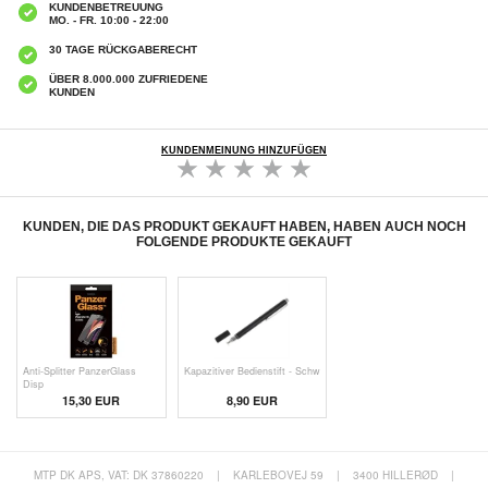
KUNDENBETREUUNG
MO. - FR. 10:00 - 22:00
30 TAGE RÜCKGABERECHT
ÜBER 8.000.000 ZUFRIEDENE
KUNDEN
KUNDENMEINUNG HINZUFÜGEN
KUNDEN, DIE DAS PRODUKT GEKAUFT HABEN, HABEN AUCH NOCH
FOLGENDE PRODUKTE GEKAUFT
Anti-Splitter PanzerGlass
Kapazitiver Bedienstift - Schw
Disp
15,30 EUR
8,90 EUR
MTP DK APS, VAT: DK 37860220
|
KARLEBOVEJ 59
|
3400 HILLERØD
|