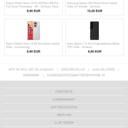
Xiaomi Redmi Note 13 Pro 4G/Poco M6 Pro
Samsung Galaxy A25 Rutschfeste Hybrid
Full Cover Panzerglas - 9H - Schwarz Rand
Hülle mit Ständer - Schwarz
8,90 EUR
10,20 EUR
Xiaomi Redmi Note 13 4G Anti-Shock Hybrid
Sony Xperia 1 VI Anti-Fingerabdrücke Matte
Hülle - Durchsichtig
TPU Hülle - Schwarz
8,90 EUR
8,90 EUR
MTP DK APS, VAT: DK 37860220
|
KARLEBOVEJ 59
|
3400 HILLERØD
|
DÄNEMARK
|
KUNDENSERVICE@MYTRENDYPHONE.AT
STARTSEITE
KUNDENDIENST
AUFTRAGSSTATUS
ÜBER UNS
CLUB TRENDY