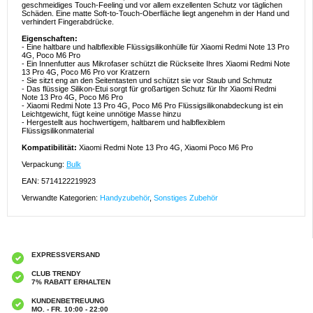
geschmeidiges Touch-Feeling und vor allem exzellenten Schutz vor täglichen
Schäden. Eine matte Soft-to-Touch-Oberfläche liegt angenehm in der Hand und
verhindert Fingerabdrücke.
Eigenschaften:
- Eine haltbare und halbflexible Flüssigsilikonhülle für Xiaomi Redmi Note 13 Pro
4G, Poco M6 Pro
- Ein Innenfutter aus Mikrofaser schützt die Rückseite Ihres Xiaomi Redmi Note
13 Pro 4G, Poco M6 Pro vor Kratzern
- Sie sitzt eng an den Seitentasten und schützt sie vor Staub und Schmutz
- Das flüssige Silikon-Etui sorgt für großartigen Schutz für Ihr Xiaomi Redmi
Note 13 Pro 4G, Poco M6 Pro
- Xiaomi Redmi Note 13 Pro 4G, Poco M6 Pro Flüssigsilikonabdeckung ist ein
Leichtgewicht, fügt keine unnötige Masse hinzu
- Hergestellt aus hochwertigem, haltbarem und halbflexiblem
Flüssigsilikonmaterial
Kompatibilität:
Xiaomi Redmi Note 13 Pro 4G, Xiaomi Poco M6 Pro
Verpackung:
Bulk
EAN: 5714122219923
Verwandte Kategorien:
Handyzubehör
,
Sonstiges Zubehör
EXPRESSVERSAND
CLUB TRENDY
7% RABATT ERHALTEN
KUNDENBETREUUNG
MO. - FR. 10:00 - 22:00