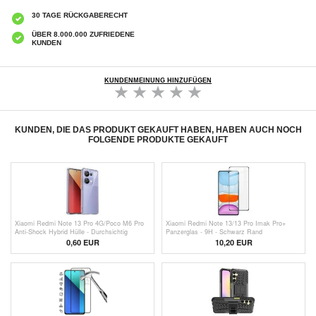
30 TAGE RÜCKGABERECHT
ÜBER 8.000.000 ZUFRIEDENE
KUNDEN
KUNDENMEINUNG HINZUFÜGEN
KUNDEN, DIE DAS PRODUKT GEKAUFT HABEN, HABEN AUCH NOCH
FOLGENDE PRODUKTE GEKAUFT
Xiaomi Redmi Note 13 Pro 4G/Poco M6 Pro
Xiaomi Redmi Note 13/13 Pro Imak Pro+
Anti-Shock Hybrid Hülle - Durchsichtig
Panzerglas - 9H - Schwarz Rand
0,60
EUR
10,20
EUR