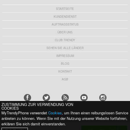
STARTSEITE
KUNDENDIENST
AUFTRAGSSTATUS
ÜBER UNS
CLUB TRENDY
SEHEN SIE ALLE LÄNDER
IMPRESSUM
BLOG
KONTAKT
AGB
ZUSTIMMUNG ZUR VERWENDUNG VON
COOKIES
MyTrendyPhone verwendet
Cookies
, um Ihnen einen reibungslosen Service
WIR UNTERSTÜTZEN MIT STOLZ:
anbieten zu können. Wenn Sie mit der Nutzung unserer Website fortfahren,
erklären Sie sich damit einverstanden.