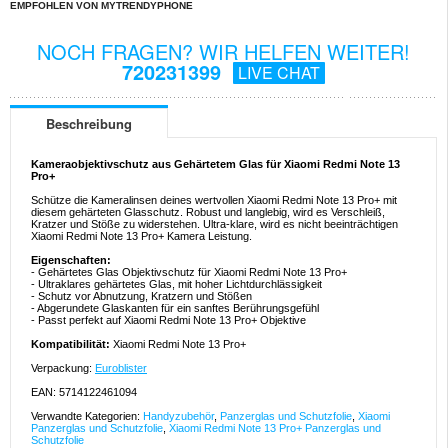
EMPFOHLEN VON MYTRENDYPHONE
NOCH FRAGEN? WIR HELFEN WEITER!
720231399
LIVE CHAT
Beschreibung
Kameraobjektivschutz aus Gehärtetem Glas für Xiaomi Redmi Note 13
Pro+
Schütze die Kameralinsen deines wertvollen Xiaomi Redmi Note 13 Pro+ mit
diesem gehärteten Glasschutz. Robust und langlebig, wird es Verschleiß,
Kratzer und Stöße zu widerstehen. Ultra-klare, wird es nicht beeinträchtigen
Xiaomi Redmi Note 13 Pro+ Kamera Leistung.
Eigenschaften:
- Gehärtetes Glas Objektivschutz für Xiaomi Redmi Note 13 Pro+
- Ultraklares gehärtetes Glas, mit hoher Lichtdurchlässigkeit
- Schutz vor Abnutzung, Kratzern und Stößen
- Abgerundete Glaskanten für ein sanftes Berührungsgefühl
- Passt perfekt auf Xiaomi Redmi Note 13 Pro+ Objektive
Kompatibilität:
Xiaomi Redmi Note 13 Pro+
Verpackung:
Euroblister
EAN: 5714122461094
Verwandte Kategorien:
Handyzubehör
,
Panzerglas und Schutzfolie
,
Xiaomi
Panzerglas und Schutzfolie
,
Xiaomi Redmi Note 13 Pro+ Panzerglas und
Schutzfolie