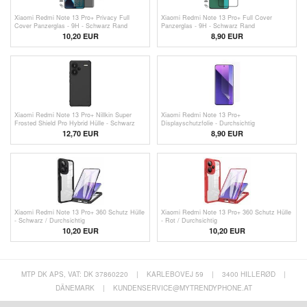
Xiaomi Redmi Note 13 Pro+ Privacy Full
Xiaomi Redmi Note 13 Pro+ Full Cover
Cover Panzerglas - 9H - Schwarz Rand
Panzerglas - 9H - Schwarz Rand
10,20 EUR
8,90 EUR
Xiaomi Redmi Note 13 Pro+ Nillkin Super
Xiaomi Redmi Note 13 Pro+
Frosted Shield Pro Hybrid Hülle - Schwarz
Displayschutzfolie - Durchsichtig
12,70 EUR
8,90 EUR
Xiaomi Redmi Note 13 Pro+ 360 Schutz Hülle
Xiaomi Redmi Note 13 Pro+ 360 Schutz Hülle
- Schwarz / Durchsichtig
- Rot / Durchsichtig
10,20 EUR
10,20 EUR
MTP DK APS, VAT: DK 37860220
|
KARLEBOVEJ 59
|
3400 HILLERØD
|
DÄNEMARK
|
KUNDENSERVICE@MYTRENDYPHONE.AT