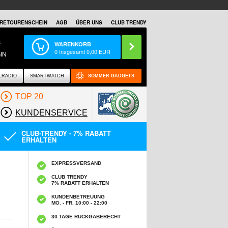
RETOURENSCHEIN
AGB
ÜBER UNS
CLUB TRENDY
S
WARENKORB
0
Insgesamt
0,00
EUR
IN
LRADIO
SMARTWATCH
SOMMER GADGETS
TOP 20
KUNDENSERVICE
CLUB-TRENDY - 7% RABATT
ERHALTEN
EXPRESSVERSAND
CLUB TRENDY
7% RABATT ERHALTEN
KUNDENBETREUUNG
MO. - FR. 10:00 - 22:00
30 TAGE RÜCKGABERECHT