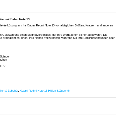
 Xiaomi Redmi Note 13
rfekte Lösung, um Ihr Xiaomi Redmi Note 13 vor alltäglichen Stößen, Kratzern und anderen
ein Geldfach und einen Magnetverschluss, der Ihre Wertsachen sicher aufbewahrt. Die
und ermöglicht es Ihnen, Ihre Hände frei zu halten, während Sie Ihre Lieblingssendungen oder
ch
s Ständer
sachen
 TPU
llen & Zubehör
,
Xiaomi Redmi Note 13 Hüllen & Zubehör