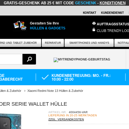
GRATIS-GESCHENK
AB 25 € MIT CODE
GESCHENK
-
KONDITIONEN
KONTAKT
KUNDENDIENST
Gestalten Sie Ihre
AUFTRAGSSTATU
HÜLLEN & GADGETS
CLUB TRENDY-LOG
IPAD UND TABLET ZUBEHÖR
REPARATUR
SMARTPHONES UND HANDYS
NOTFAL
AGE
KUNDENBETREUUNG: MO. - FR.:
GABERECHT
10:00 - 22:00
üllen & Zubehör
Xiaomi Redmi Note 13 Hüllen & Zubehör
DER SERIE WALLET HÜLLE
ARTIKEL-NR.:
4004456-VAR
LIEFERUNG IN 20-25 WERKTAGEN
ZZGL. VERSANDKOSTEN