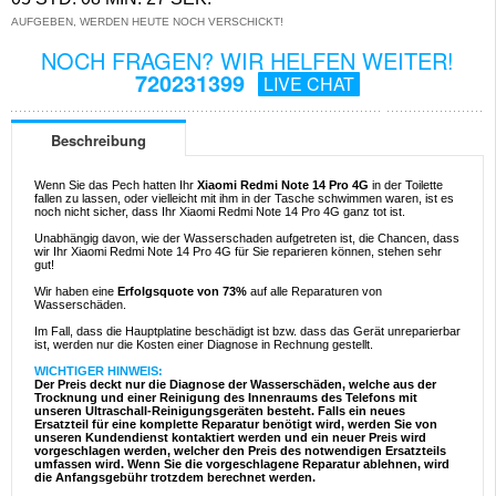
AUFGEBEN, WERDEN HEUTE NOCH VERSCHICKT!
NOCH FRAGEN? WIR HELFEN WEITER!
720231399
LIVE CHAT
Beschreibung
Wenn Sie das Pech hatten Ihr
Xiaomi Redmi Note 14 Pro 4G
in der Toilette
fallen zu lassen, oder vielleicht mit ihm in der Tasche schwimmen waren, ist es
noch nicht sicher, dass Ihr Xiaomi Redmi Note 14 Pro 4G ganz tot ist.
Unabhängig davon, wie der Wasserschaden aufgetreten ist, die Chancen, dass
wir Ihr Xiaomi Redmi Note 14 Pro 4G für Sie reparieren können, stehen sehr
gut!
Wir haben eine
Erfolgsquote von 73%
auf alle Reparaturen von
Wasserschäden.
Im Fall, dass die Hauptplatine beschädigt ist bzw. dass das Gerät unreparierbar
ist, werden nur die Kosten einer Diagnose in Rechnung gestellt.
WICHTIGER HINWEIS:
Der Preis deckt nur die Diagnose der Wasserschäden, welche aus der
Trocknung und einer Reinigung des Innenraums des Telefons mit
unseren Ultraschall-Reinigungsgeräten besteht. Falls ein neues
Ersatzteil für eine komplette Reparatur benötigt wird, werden Sie von
unseren Kundendienst kontaktiert werden und ein neuer Preis wird
vorgeschlagen werden, welcher den Preis des notwendigen Ersatzteils
umfassen wird. Wenn Sie die vorgeschlagene Reparatur ablehnen, wird
die Anfangsgebühr trotzdem berechnet werden.