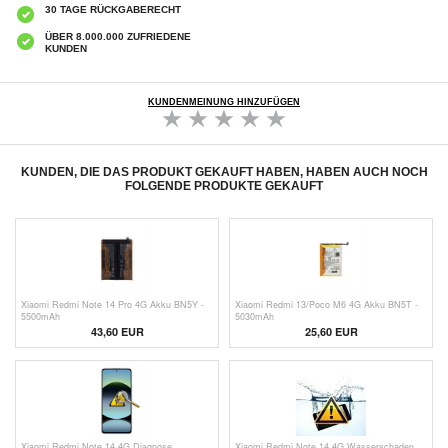
30 TAGE RÜCKGABERECHT
ÜBER 8.000.000 ZUFRIEDENE
KUNDEN
KUNDENMEINUNG HINZUFÜGEN
KUNDEN, DIE DAS PRODUKT GEKAUFT HABEN, HABEN AUCH NOCH
FOLGENDE PRODUKTE GEKAUFT
Xiaomi Redmi Note 14 Pro 4G Akku BN5Y -
Xiaomi Redmi 13/Poco M6 4G Akku BN5T -
5500mAh
5030mAh
43,60 EUR
25,60 EUR
Xiaomi Redmi Note 14 4G Diagnose
Xiaomi Redmi Note 14 4G Wasserschaden