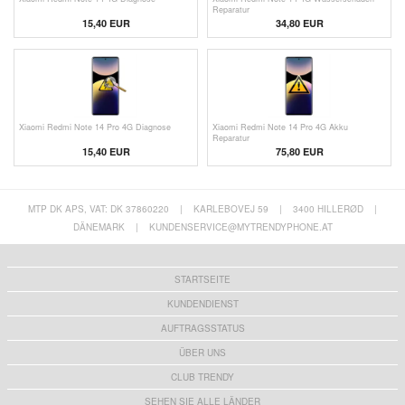
Reparatur
15,40 EUR
34,80 EUR
Xiaomi Redmi Note 14 Pro 4G Diagnose
Xiaomi Redmi Note 14 Pro 4G Akku
Reparatur
15,40 EUR
75,80 EUR
MTP DK APS, VAT: DK 37860220
|
KARLEBOVEJ 59
|
3400 HILLERØD
|
DÄNEMARK
|
KUNDENSERVICE@MYTRENDYPHONE.AT
STARTSEITE
KUNDENDIENST
AUFTRAGSSTATUS
ÜBER UNS
CLUB TRENDY
SEHEN SIE ALLE LÄNDER