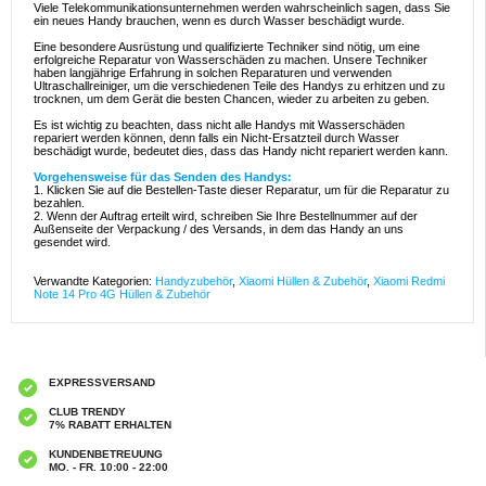
Viele Telekommunikationsunternehmen werden wahrscheinlich sagen, dass Sie
ein neues Handy brauchen, wenn es durch Wasser beschädigt wurde.
Eine besondere Ausrüstung und qualifizierte Techniker sind nötig, um eine
erfolgreiche Reparatur von Wasserschäden zu machen. Unsere Techniker
haben langjährige Erfahrung in solchen Reparaturen und verwenden
Ultraschallreiniger, um die verschiedenen Teile des Handys zu erhitzen und zu
trocknen, um dem Gerät die besten Chancen, wieder zu arbeiten zu geben.
Es ist wichtig zu beachten, dass nicht alle Handys mit Wasserschäden
repariert werden können, denn falls ein Nicht-Ersatzteil durch Wasser
beschädigt wurde, bedeutet dies, dass das Handy nicht repariert werden kann.
Vorgehensweise für das Senden des Handys:
1. Klicken Sie auf die Bestellen-Taste dieser Reparatur, um für die Reparatur zu
bezahlen.
2. Wenn der Auftrag erteilt wird, schreiben Sie Ihre Bestellnummer auf der
Außenseite der Verpackung / des Versands, in dem das Handy an uns
gesendet wird.
Verwandte Kategorien:
Handyzubehör
,
Xiaomi Hüllen & Zubehör
,
Xiaomi Redmi
Note 14 Pro 4G Hüllen & Zubehör
EXPRESSVERSAND
CLUB TRENDY
7% RABATT ERHALTEN
KUNDENBETREUUNG
MO. - FR. 10:00 - 22:00