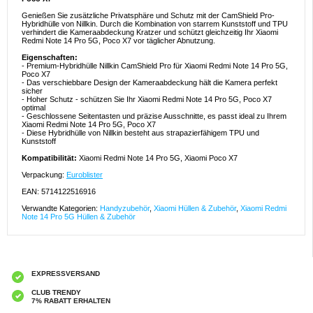
Genießen Sie zusätzliche Privatsphäre und Schutz mit der CamShield Pro-
Hybridhülle von Nillkin. Durch die Kombination von starrem Kunststoff und TPU
verhindert die Kameraabdeckung Kratzer und schützt gleichzeitig Ihr Xiaomi
Redmi Note 14 Pro 5G, Poco X7 vor täglicher Abnutzung.
Eigenschaften:
- Premium-Hybridhülle Nillkin CamShield Pro für Xiaomi Redmi Note 14 Pro 5G,
Poco X7
- Das verschiebbare Design der Kameraabdeckung hält die Kamera perfekt
sicher
- Hoher Schutz - schützen Sie Ihr Xiaomi Redmi Note 14 Pro 5G, Poco X7
optimal
- Geschlossene Seitentasten und präzise Ausschnitte, es passt ideal zu Ihrem
Xiaomi Redmi Note 14 Pro 5G, Poco X7
- Diese Hybridhülle von Nillkin besteht aus strapazierfähigem TPU und
Kunststoff
Kompatibilität:
Xiaomi Redmi Note 14 Pro 5G, Xiaomi Poco X7
Verpackung:
Euroblister
EAN: 5714122516916
Verwandte Kategorien:
Handyzubehör
,
Xiaomi Hüllen & Zubehör
,
Xiaomi Redmi
Note 14 Pro 5G Hüllen & Zubehör
EXPRESSVERSAND
CLUB TRENDY
7% RABATT ERHALTEN