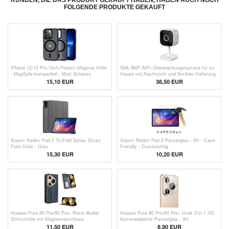
KUNDEN, DIE DAS PRODUKT GEKAUFT HABEN, HABEN AUCH NOCH
FOLGENDE PRODUKTE GEKAUFT
iPhone 12/12 Pro Tech-Protect Magmat Hülle
S8A 3MP WiFi Überwachungskamera für zu
- MagSafe-kompatibel - Matt Schwarz
Hause mit Nachtsicht und flexibler Halterung
- Weiß
15,10 EUR
38,50 EUR
Xiaomi Redmi Pad 2 Tri-Fold Series Smart
Xiaomi Redmi Pad 2 Panzerglas - 9H - Case
Folio Hülle - Grau
Friendly - Durchsichtig
15,30 EUR
10,20 EUR
Huawei Pura 80 Pro/80 Pro+ Retro Wallet
Huawei Pura 80 Pro/80 Pro+ Imak 2-in-1 HD
Schutzhülle mit Magnetverschluss
Kameraobjektiv Panzerglas - 9H
11,50
EUR
8,90 EUR