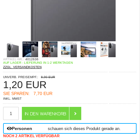
ARTIKEL-NR.:
4012636
AUF LAGER - LIEFERUNG IN 1-2 WERKTAGEN
ZZGL. VERSANDKOSTEN
UNVERB. PREISEMPF.:
8,90 EUR
1,20
EUR
SIE SPAREN:
7,70 EUR
INKL. MWST
ANZAHL
Personen
schauen sich dieses Produkt gerade an.
NOCH 2 ARTIKEL VERFÜGBAR