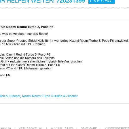
R HELFEN WEITER!
720231399
LIVE CHAT
e für Xiaomi Redmi Turbo 3, Poco F6
 was es verdient - nur das Beste!
on der Super Frosted Shield Hülle für Ihr wertvolles Xiaomi Redmi Turbo 3, Poco F6 entwickelt
n - PC-Rückseite mit TPU-Rahmen.
ür das Xiaomi Redmi Turbo 3, Poco F6
 die Seiten und die Kamera des Telefons.
n Griff - reduziert versehentliches Hybrid-Hülle Ausrutschen
erfekt auf Ihr Xiaomi Redmi Turbo 3, Poco F6
 aus PC und TPU Materialien gefertigt
Poco F6
llen & Zubehör
,
Xiaomi Redmi Turbo 3 Hüllen & Zubehör
7860220
|
KARLEBOVEJ 59
|
3400 HILLERØD
|
DÄNEMARK
|
KUNDENSERVIC