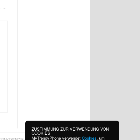
.
ZUSTIMMUNG ZUR VERWENDUNG VON
COOKIES
MyTrendyPhone verwendet
Cookies
, um
E@MYTRENDYPHONE.AT