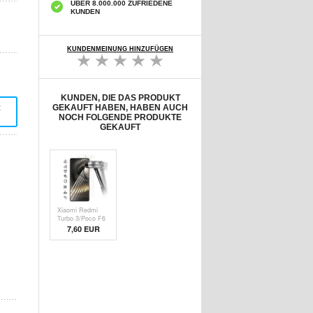
ÜBER 8.000.000 ZUFRIEDENE
KUNDEN
KUNDENMEINUNG HINZUFÜGEN
KUNDEN, DIE DAS PRODUKT
t
GEKAUFT HABEN, HABEN AUCH
NOCH FOLGENDE PRODUKTE
GEKAUFT
Xiaomi Redmi
Turbo 3/Poco F6
Panzerglas - 9H,
7,60 EUR
0.3mm - Case
Friendly -
Durchsichtig