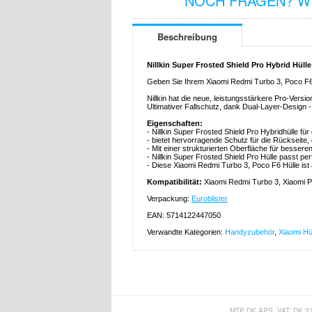
NOCH FRAGEN? WI
Beschreibung
Nillkin Super Frosted Shield Pro Hybrid Hüll
Geben Sie Ihrem Xiaomi Redmi Turbo 3, Poco F6,
Nillkin hat die neue, leistungsstärkere Pro-Versi
Ultimativer Fallschutz, dank Dual-Layer-Desig
Eigenschaften:
- Nillkin Super Frosted Shield Pro Hybridhülle f
- bietet hervorragende Schutz für die Rückseite,
- Mit einer strukturierten Oberfläche für bessere
- Nillkin Super Frosted Shield Pro Hülle passt p
- Diese Xiaomi Redmi Turbo 3, Poco F6 Hülle ist
Kompatibilität:
Xiaomi Redmi Turbo 3, Xiaomi 
Verpackung:
Euroblister
EAN: 5714122447050
Verwandte Kategorien:
Handyzubehör
,
Xiaomi Hü
MTP DK APS, VAT: DK 3