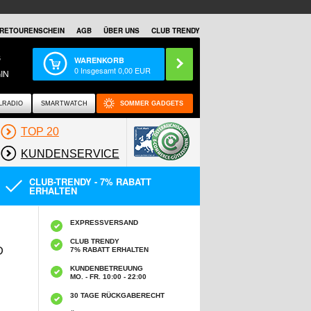
RETOURENSCHEIN
AGB
ÜBER UNS
CLUB TRENDY
S
WARENKORB
0
Insgesamt
0,00
EUR
IN
LRADIO
SMARTWATCH
SOMMER GADGETS
TOP 20
KUNDENSERVICE
CLUB-TRENDY - 7% RABATT
ERHALTEN
EXPRESSVERSAND
CLUB TRENDY
D
7% RABATT ERHALTEN
KUNDENBETREUUNG
MO. - FR. 10:00 - 22:00
30 TAGE RÜCKGABERECHT