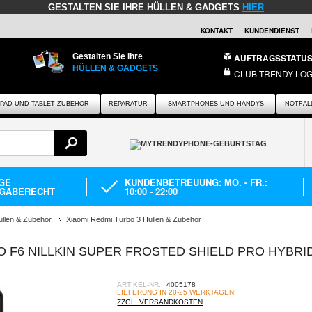
GESTALTEN SIE IHRE HÜLLEN & GADGETS
HIER
KONTAKT
KUNDENDIENST
Gestalten Sie Ihre
AUFTRAGSSTATU
HÜLLEN & GADGETS
CLUB TRENDY-LOG
IPAD UND TABLET ZUBEHÖR
REPARATUR
SMARTPHONES UND HANDYS
NOTFAL
AGE
KUNDENBETREUUNG: MO. - FR.:
GABERECHT
10:00 - 22:00
üllen & Zubehör
Xiaomi Redmi Turbo 3 Hüllen & Zubehör
O F6 NILLKIN SUPER FROSTED SHIELD PRO HYBRI
ARTIKEL-NR.:
4005178
LIEFERUNG IN 20-25 WERKTAGEN
ZZGL. VERSANDKOSTEN