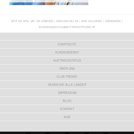
MTP DK APS, VAT: DK 37860220
|
KARLEBOVEJ 59
|
3400 HILLERØD
|
DÄNEMARK
|
KUNDENSERVICE@MYTRENDYPHONE.AT
STARTSEITE
KUNDENDIENST
AUFTRAGSSTATUS
ÜBER UNS
CLUB TRENDY
SEHEN SIE ALLE LÄNDER
IMPRESSUM
BLOG
KONTAKT
AGB