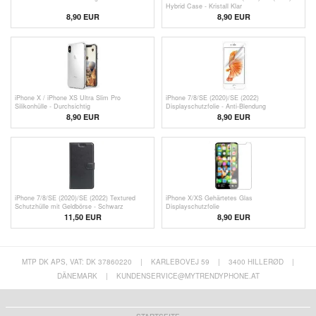
Hybrid Case - Kristall Klar
8,90 EUR
8,90 EUR
iPhone X / iPhone XS Ultra Slim Pro
iPhone 7/8/SE (2020)/SE (2022)
Silikonhülle - Durchsichtig
Displayschutzfolie - Anti-Blendung
8,90 EUR
8,90 EUR
iPhone 7/8/SE (2020)/SE (2022) Textured
iPhone X/XS Gehärtetes Glas
Schutzhülle mit Geldbörse - Schwarz
Displayschutzfolie
11,50 EUR
8,90 EUR
MTP DK APS, VAT: DK 37860220
|
KARLEBOVEJ 59
|
3400 HILLERØD
|
DÄNEMARK
|
KUNDENSERVICE@MYTRENDYPHONE.AT