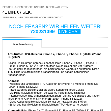
BESTELLUNGEN DIE SIE INNERHALB DER NÄCHSTEN
41 MIN. 06 SEK.
AUFGEBEN, WERDEN HEUTE NOCH VERSCHICKT!
NOCH FRAGEN? WIR HELFEN WEITER!
720231399
LIVE CHAT
Beschreibung
Anti-Rutsch-TPU-Hülle für iPhone 7, iPhone 8, iPhone SE (2020), iPhone
SE (2022)
Zeigen Sie die ursprüngliche Schönheit Ihres iPhone 7, iPhone 8, iPhone SE
(2020), iPhone SE (2022) und schützen Sie es gleichzeitig vor Kratzern,
Stößen und Erschütterungen, die beim täglichen Gebrauch entstehen. Diese
TPU-Hülle ist extrem leicht, strapazierfähig und hat alle notwendigen
Aussparungen.
Angaben:
- Weiches und langlebiges TPU-Case für Ihr iPhone 7, iPhone 8, iPhone SE
(2020), iPhone SE (2022)
- Transparentes Design zeigt die wahre Schönheit Ihres Geräts
- Die Hülle ist leicht und dünn, so dass es keine Masse hinzufügt
- Präzise Ausschnitte ermöglichen den Zugriff auf alle Anschlüsse und Tasten
Ihres iPhone 7, iPhone 8, iPhone SE (2020), iPhone SE (2022)
- Diese Abdeckung bietet idealen Schutz vor Kratzern und Stößen
- Es ist aus hochflexiblem und langlebigem TPU-Material hergestellt
Kompatibilität:
iPhone 7 4.7", iPhone 8 4.7", iPhone SE (2020) 4.7", iPhone SE