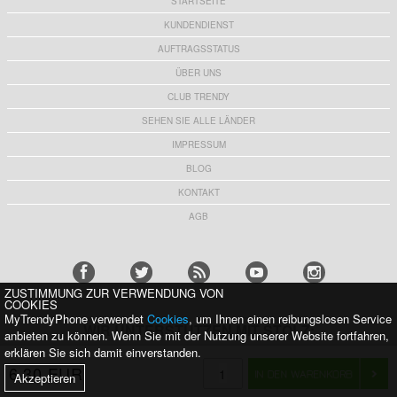
STARTSEITE
KUNDENDIENST
AUFTRAGSSTATUS
ÜBER UNS
CLUB TRENDY
SEHEN SIE ALLE LÄNDER
IMPRESSUM
BLOG
KONTAKT
AGB
ZUSTIMMUNG ZUR VERWENDUNG VON
COOKIES
MyTrendyPhone verwendet
Cookies
, um Ihnen einen reibungslosen Service
WIR UNTERSTÜTZEN MIT STOLZ:
anbieten zu können. Wenn Sie mit der Nutzung unserer Website fortfahren,
erklären Sie sich damit einverstanden.
6,30 EUR
Akzeptieren