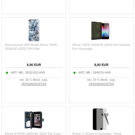
Marmormuster IMD-Modell iPhone 7/8/SE
iPhone 7/8/SE (2020)/SE (2022) Hofi Premium
(2020)/SE (2022) TPU-Hülle
Pro+ Panzerglas
8,90
EUR
8,00
EUR
ART. NR.:
3002102-VAR
ART. NR.:
246676-VAR
inkl. 20 % MwSt. zzgl.
inkl. 20 % MwSt. zzgl.
VERSANDKOSTEN
VERSANDKOSTEN
iPhone 6/7/8/SE (2020)/SE (2022) Flip Cover
iPhone 7 / iPhone 8 Panzerglas - Privat