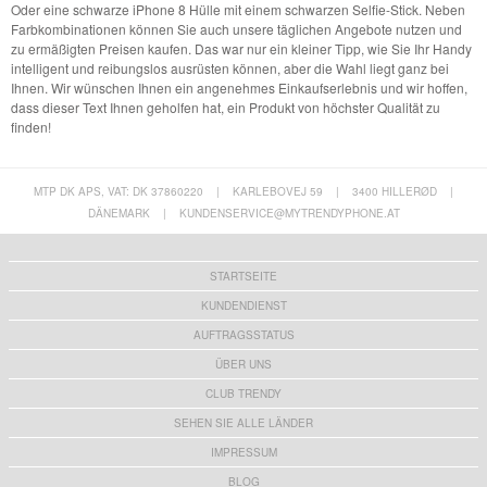
Oder eine schwarze iPhone 8 Hülle mit einem schwarzen Selfie-Stick. Neben
Farbkombinationen können Sie auch unsere täglichen Angebote nutzen und
zu ermäßigten Preisen kaufen. Das war nur ein kleiner Tipp, wie Sie Ihr Handy
intelligent und reibungslos ausrüsten können, aber die Wahl liegt ganz bei
Ihnen. Wir wünschen Ihnen ein angenehmes Einkaufserlebnis und wir hoffen,
dass dieser Text Ihnen geholfen hat, ein Produkt von höchster Qualität zu
finden!
MTP DK APS, VAT: DK 37860220
|
KARLEBOVEJ 59
|
3400 HILLERØD
|
DÄNEMARK
|
KUNDENSERVICE@MYTRENDYPHONE.AT
STARTSEITE
KUNDENDIENST
AUFTRAGSSTATUS
ÜBER UNS
CLUB TRENDY
SEHEN SIE ALLE LÄNDER
IMPRESSUM
BLOG