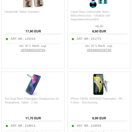
Handyhülle Selbst Gestalten
Liquid Glass Universeller Nano-
Bildschirmschutz - Ultraklar und
fingerabdruckfreundlich
12,70
17,90
EUR
8,60
EUR
ART. NR.:
125016
ART. NR.:
151772
inkl. 20 % MwSt. zzgl.
inkl. 20 % MwSt. zzgl.
VERSANDKOSTEN
VERSANDKOSTEN
Prio Dual Nano Flüssigglas Displayshutz für
iPhone 7/8/SE 2020/2022 Panzerglas - 9H,
Smartphone, Tablet - 2 Stk.
0.3mm - Durchsichtig
11,70
EUR
8,90
EUR
ART. NR.:
218813
ART. NR.:
218655