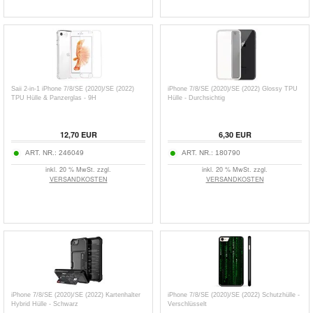
Saii 2-in-1 iPhone 7/8/SE (2020)/SE (2022)
iPhone 7/8/SE (2020)/SE (2022) Glossy TPU
TPU Hülle & Panzerglas - 9H
Hülle - Durchsichtig
12,70
EUR
6,30
EUR
ART. NR.:
246049
ART. NR.:
180790
inkl. 20 % MwSt. zzgl.
inkl. 20 % MwSt. zzgl.
VERSANDKOSTEN
VERSANDKOSTEN
iPhone 7/8/SE (2020)/SE (2022) Kartenhalter
iPhone 7/8/SE (2020)/SE (2022) Schutzhülle -
Hybrid Hülle - Schwarz
Verschlüsselt