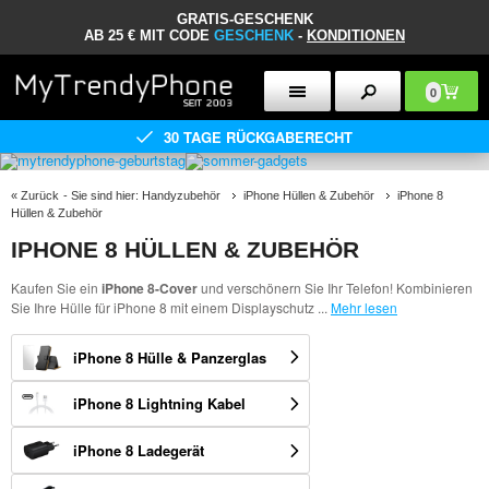
GRATIS-GESCHENK
AB 25 € MIT CODE
GESCHENK
-
KONDITIONEN
0
30 TAGE RÜCKGABERECHT
«
Zurück
- Sie sind hier:
Handyzubehör
iPhone Hüllen & Zubehör
iPhone 8
Hüllen & Zubehör
IPHONE 8 HÜLLEN & ZUBEHÖR
Kaufen Sie ein
iPhone 8-Cover
und verschönern Sie Ihr Telefon! Kombinieren
Sie Ihre Hülle für iPhone 8 mit einem Displayschutz
...
Mehr lesen
iPhone 8 Hülle & Panzerglas
iPhone 8 Lightning Kabel
iPhone 8 Ladegerät