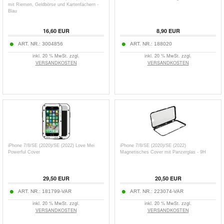
mit Riemen, Geldbörse und Kartenfächern -
Blau
16,60
EUR
8,90
EUR
ART. NR.:
3004856
ART. NR.:
188020
inkl. 20 % MwSt. zzgl.
inkl. 20 % MwSt. zzgl.
VERSANDKOSTEN
VERSANDKOSTEN
iPhone 7/8/SE (2020)/SE (2022) Love Mei
iPhone 7/8/SE (2020)/SE (2022)
Powerful Cover
Magnetisches Cover mit Panzerglas - 9H
29,50
EUR
20,50
EUR
ART. NR.:
181799-VAR
ART. NR.:
223074-VAR
inkl. 20 % MwSt. zzgl.
inkl. 20 % MwSt. zzgl.
VERSANDKOSTEN
VERSANDKOSTEN