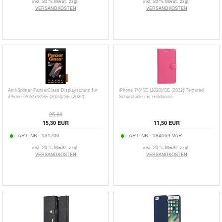
inkl. 20 % MwSt. zzgl.
inkl. 20 % MwSt. zzgl.
VERSANDKOSTEN
VERSANDKOSTEN
Anti-Splitter PanzerGlass Displayschutz für
iPhone 7/8/SE (2020)/SE (2022) Textured
iPhone 6/6S/7/8/SE (2020)/SE (2022)
Schutzhülle mit Geldbörse
25,60
15,30
EUR
11,50
EUR
ART. NR.:
131700
ART. NR.:
184069-VAR
inkl. 20 % MwSt. zzgl.
inkl. 20 % MwSt. zzgl.
VERSANDKOSTEN
VERSANDKOSTEN