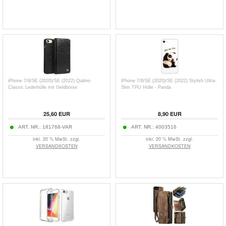
iPhone 7/8/SE (2020)/SE (2022) Qialino
iPhone 7/8/SE (2020)/SE (2022) Stylish Ultra-
Classic Lederhülle mit Geldbörse
Slim TPU Hülle - Panda
25,60
EUR
8,90
EUR
ART. NR.:
181768-VAR
ART. NR.:
4003516
inkl. 20 % MwSt. zzgl.
inkl. 20 % MwSt. zzgl.
VERSANDKOSTEN
VERSANDKOSTEN