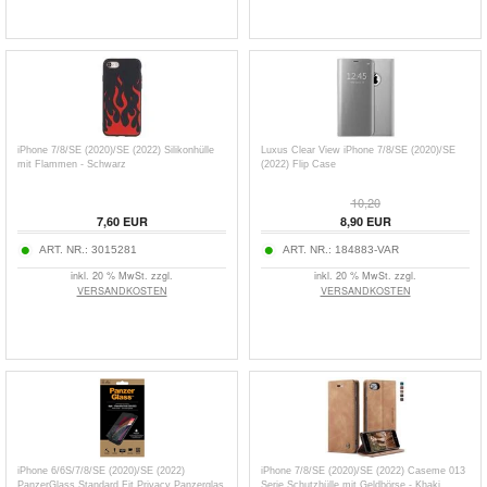
iPhone 7/8/SE (2020)/SE (2022) Silikonhülle
Luxus Clear View iPhone 7/8/SE (2020)/SE
mit Flammen - Schwarz
(2022) Flip Case
10,20
7,60
EUR
8,90
EUR
ART. NR.:
3015281
ART. NR.:
184883-VAR
inkl. 20 % MwSt. zzgl.
inkl. 20 % MwSt. zzgl.
VERSANDKOSTEN
VERSANDKOSTEN
iPhone 6/6S/7/8/SE (2020)/SE (2022)
iPhone 7/8/SE (2020)/SE (2022) Caseme 013
PanzerGlass Standard Fit Privacy Panzerglas
Serie Schutzhülle mit Geldbörse - Khaki