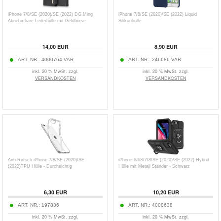
iPhone 7/8/SE (2020)/SE (2022) DG.Ming
iPhone 7/8/SE (2020)/SE (2022) Liquid
Abnehmbare Lederhülle mit Geldbörse
Silikonhülle
14,00
EUR
8,90
EUR
ART. NR.:
4000764-VAR
ART. NR.:
246686-VAR
inkl. 20 % MwSt. zzgl.
inkl. 20 % MwSt. zzgl.
VERSANDKOSTEN
VERSANDKOSTEN
Anti-Rutsch iPhone 7/8/SE (2020)/SE
iPhone 6/6S/7/8/SE (2020)/SE (2022) Hybrid
(2022)TPU Hülle - Durchsichtig
Hülle mit Metall Ständer - Schwarz
6,30
EUR
10,20
EUR
ART. NR.:
197836
ART. NR.:
4000638
inkl. 20 % MwSt. zzgl.
inkl. 20 % MwSt. zzgl.