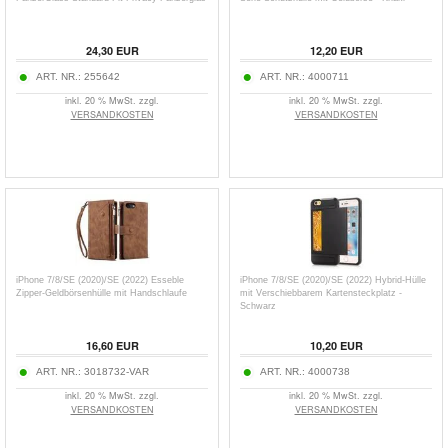
24,30
EUR
12,20
EUR
ART. NR.:
255642
ART. NR.:
4000711
inkl. 20 % MwSt. zzgl.
inkl. 20 % MwSt. zzgl.
VERSANDKOSTEN
VERSANDKOSTEN
iPhone 7/8/SE (2020)/SE (2022) Esseble
iPhone 7/8/SE (2020)/SE (2022) Hybrid-Hülle
Zipper-Geldbörsenhülle mit Handschlaufe
mit Verschiebbarem Kartensteckplatz -
Schwarz
16,60
EUR
10,20
EUR
ART. NR.:
3018732-VAR
ART. NR.:
4000738
inkl. 20 % MwSt. zzgl.
inkl. 20 % MwSt. zzgl.
VERSANDKOSTEN
VERSANDKOSTEN