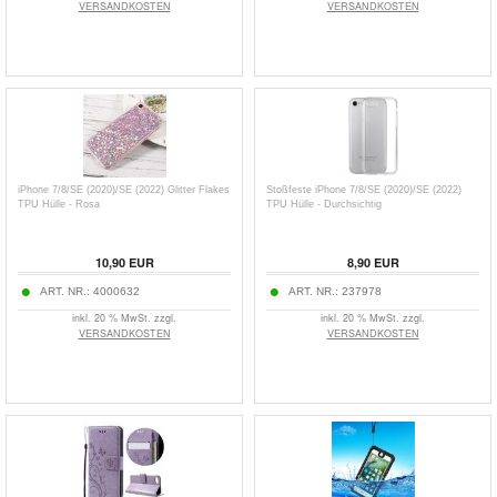
VERSANDKOSTEN
VERSANDKOSTEN
iPhone 7/8/SE (2020)/SE (2022) Glitter Flakes
Stoßfeste iPhone 7/8/SE (2020)/SE (2022)
TPU Hülle - Rosa
TPU Hülle - Durchsichtig
10,90
EUR
8,90
EUR
ART. NR.:
4000632
ART. NR.:
237978
inkl. 20 % MwSt. zzgl.
inkl. 20 % MwSt. zzgl.
VERSANDKOSTEN
VERSANDKOSTEN