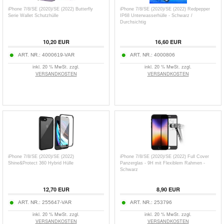
iPhone 7/8/SE (2020)/SE (2022) Butterfly
iPhone 7/8/SE (2020)/SE (2022) Redpepper
Serie Wallet Schutzhülle
IP68 Unterwasserhülle - Schwarz /
Durchsichtig
10,20
EUR
16,60
EUR
ART. NR.:
4000619-VAR
ART. NR.:
4000806
inkl. 20 % MwSt. zzgl.
inkl. 20 % MwSt. zzgl.
VERSANDKOSTEN
VERSANDKOSTEN
iPhone 7/8/SE (2020)/SE (2022)
iPhone 7/8/SE (2020)/SE (2022) Full Cover
Shine&Protect 360 Hybrid Hülle
Panzerglas - 9H mit Flexiblem Rahmen -
Schwarz
12,70
EUR
8,90
EUR
ART. NR.:
255647-VAR
ART. NR.:
253796
inkl. 20 % MwSt. zzgl.
inkl. 20 % MwSt. zzgl.
VERSANDKOSTEN
VERSANDKOSTEN