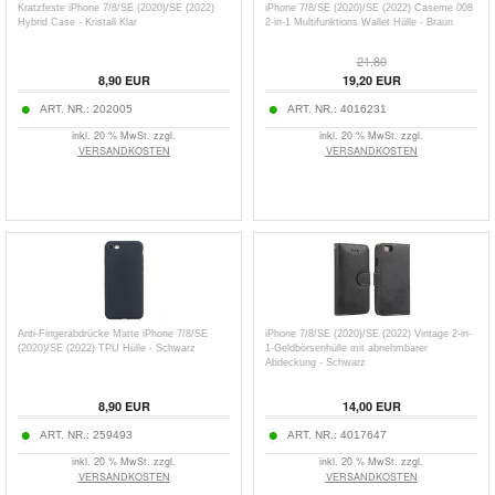
Kratzfeste iPhone 7/8/SE (2020)/SE (2022)
iPhone 7/8/SE (2020)/SE (2022) Caseme 008
Hybrid Case - Kristall Klar
2-in-1 Multifunktions Wallet Hülle - Braun
21,80
8,90
EUR
19,20
EUR
ART. NR.:
202005
ART. NR.:
4016231
inkl. 20 % MwSt. zzgl.
inkl. 20 % MwSt. zzgl.
VERSANDKOSTEN
VERSANDKOSTEN
Anti-Fingerabdrücke Matte iPhone 7/8/SE
iPhone 7/8/SE (2020)/SE (2022) Vintage 2-in-
(2020)/SE (2022) TPU Hülle - Schwarz
1-Geldbörsenhülle mit abnehmbarer
Abdeckung - Schwarz
8,90
EUR
14,00
EUR
ART. NR.:
259493
ART. NR.:
4017647
inkl. 20 % MwSt. zzgl.
inkl. 20 % MwSt. zzgl.
VERSANDKOSTEN
VERSANDKOSTEN