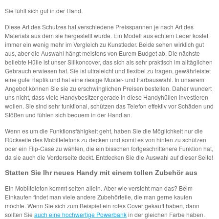
Sie fühlt sich gut in der Hand.
Diese Art des Schutzes hat verschiedene Preisspannen je nach Art des
Materials aus dem sie hergestellt wurde. Ein Modell aus echtem Leder kostet
immer ein wenig mehr im Vergleich zu Kunstleder. Beide sehen wirklich gut
aus, aber die Auswahl hängt meistens von Eurem Budget ab. Die nächste
beliebte Hülle ist unser Silikoncover, das sich als sehr praktisch im alltäglichen
Gebrauch erwiesen hat. Sie ist ultraleicht und flexibel zu tragen, gewährleistet
eine gute Haptik und hat eine riesige Muster- und Farbauswahl. In unserem
Angebot können Sie sie zu erschwinglichen Preisen bestellen. Daher wundert
uns nicht, dass viele Handybesitzer gerade in diese Handyhüllen investieren
wollen. Sie sind sehr funktional, schützen das Telefon effektiv vor Schäden und
Stößen und fühlen sich bequem in der Hand an.
Wenn es um die Funktionsfähigkeit geht, haben Sie die Möglichkeit nur die
Rückseite des Mobiltelefons zu decken und somit es von hinten zu schützen
oder ein Flip-Case zu wählen, die ein bisschen fortgeschrittenere Funktion hat,
da sie auch die Vorderseite deckt. Entdecken Sie die Auswahl auf dieser Seite!
Statten Sie Ihr neues Handy mit einem tollen Zubehör aus
Ein Mobiltelefon kommt selten allein. Aber wie versteht man das? Beim
Einkaufen findet man viele andere Zubehörteile, die man gerne kaufen
möchte. Wenn Sie sich zum Beispiel ein rotes Cover gekauft haben, dann
sollten Sie
auch eine hochwertige Powerbank
in der gleichen Farbe haben.