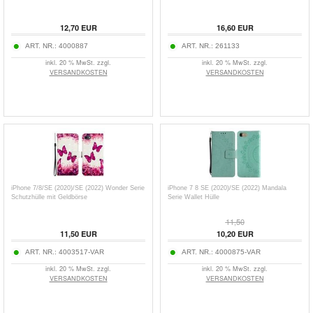
12,70
EUR
16,60
EUR
ART. NR.:
4000887
ART. NR.:
261133
inkl. 20 % MwSt. zzgl.
inkl. 20 % MwSt. zzgl.
VERSANDKOSTEN
VERSANDKOSTEN
iPhone 7/8/SE (2020)/SE (2022) Wonder Serie
iPhone 7 8 SE (2020)/SE (2022) Mandala
Schutzhülle mit Geldbörse
Serie Wallet Hülle
11,50
11,50
EUR
10,20
EUR
ART. NR.:
4003517-VAR
ART. NR.:
4000875-VAR
inkl. 20 % MwSt. zzgl.
inkl. 20 % MwSt. zzgl.
VERSANDKOSTEN
VERSANDKOSTEN