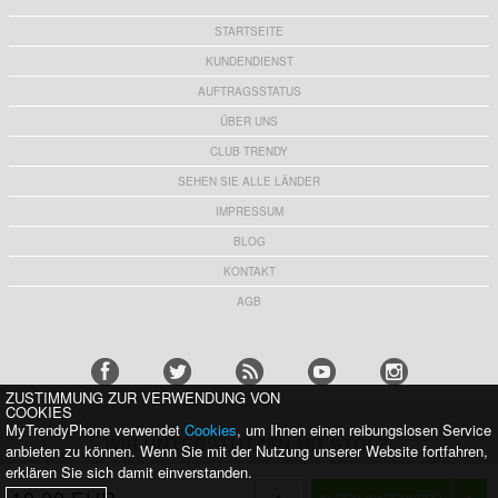
STARTSEITE
KUNDENDIENST
AUFTRAGSSTATUS
ÜBER UNS
CLUB TRENDY
SEHEN SIE ALLE LÄNDER
IMPRESSUM
BLOG
KONTAKT
AGB
ZUSTIMMUNG ZUR VERWENDUNG VON
COOKIES
MyTrendyPhone verwendet
Cookies
, um Ihnen einen reibungslosen Service
WIR UNTERSTÜTZEN MIT STOLZ:
anbieten zu können. Wenn Sie mit der Nutzung unserer Website fortfahren,
erklären Sie sich damit einverstanden.