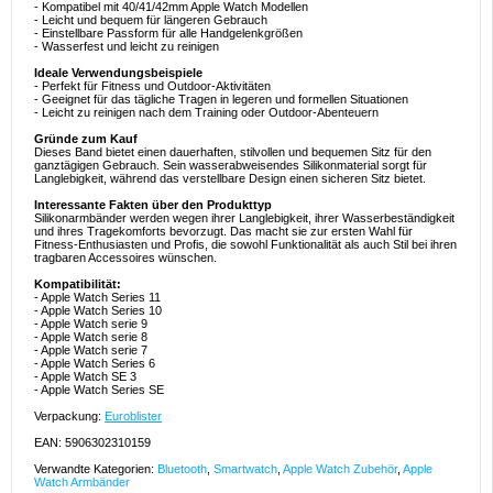
- Kompatibel mit 40/41/42mm Apple Watch Modellen
- Leicht und bequem für längeren Gebrauch
- Einstellbare Passform für alle Handgelenkgrößen
- Wasserfest und leicht zu reinigen
Ideale Verwendungsbeispiele
- Perfekt für Fitness und Outdoor-Aktivitäten
- Geeignet für das tägliche Tragen in legeren und formellen Situationen
- Leicht zu reinigen nach dem Training oder Outdoor-Abenteuern
Gründe zum Kauf
Dieses Band bietet einen dauerhaften, stilvollen und bequemen Sitz für den
ganztägigen Gebrauch. Sein wasserabweisendes Silikonmaterial sorgt für
Langlebigkeit, während das verstellbare Design einen sicheren Sitz bietet.
Interessante Fakten über den Produkttyp
Silikonarmbänder werden wegen ihrer Langlebigkeit, ihrer Wasserbeständigkeit
und ihres Tragekomforts bevorzugt. Das macht sie zur ersten Wahl für
Fitness-Enthusiasten und Profis, die sowohl Funktionalität als auch Stil bei ihren
tragbaren Accessoires wünschen.
Kompatibilität:
- Apple Watch Series 11
- Apple Watch Series 10
- Apple Watch serie 9
- Apple Watch serie 8
- Apple Watch serie 7
- Apple Watch Series 6
- Apple Watch SE 3
- Apple Watch Series SE
Verpackung:
Euroblister
EAN: 5906302310159
Verwandte Kategorien:
Bluetooth
,
Smartwatch
,
Apple Watch Zubehör
,
Apple
Watch Armbänder