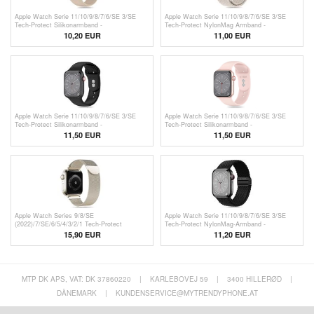
Apple Watch Serie 11/10/9/8/7/6/SE 3/SE
Apple Watch Serie 11/10/9/8/7/6/SE 3/SE
Tech-Protect Silikonarmband -
Tech-Protect NylonMag Armband -
40mm/41mm/42mm - Walnuss
40mm/41mm/42mm - Natur Titanium
10,20 EUR
11,00 EUR
Apple Watch Serie 11/10/9/8/7/6/SE 3/SE
Apple Watch Serie 11/10/9/8/7/6/SE 3/SE
Tech-Protect Silikonarmband -
Tech-Protect Silikonarmband -
40mm/41mm/42mm - Schwarz
40mm/41mm/42mm - Hellrosa
11,50 EUR
11,50 EUR
Apple Watch Series 9/8/SE
Apple Watch Serie 11/10/9/8/7/6/SE 3/SE
(2022)/7/SE/6/5/4/3/2/1 Tech-Protect
Tech-Protect NylonMag-Armband -
Milanese Armband - Sternenlicht
40mm/41mm/42mm - Schwarz
15,90 EUR
11,20 EUR
MTP DK APS, VAT: DK 37860220
|
KARLEBOVEJ 59
|
3400 HILLERØD
|
DÄNEMARK
|
KUNDENSERVICE@MYTRENDYPHONE.AT