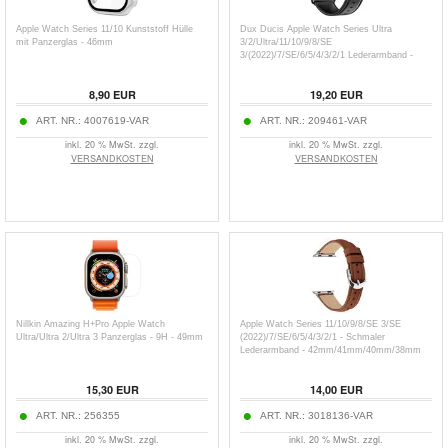
Apple Watch Series 11/10 Kunststoff Hülle
Dux Ducis Apple Watch Series Ultra
mit Panzerglas - 46mm
3/2/Ultra/11/10/9/8/SE
3/(2022)/7/SE/6/5/4/3/2/1 Lederarmband -
49mm/45mm/44mm/42mm
8,90
EUR
19,20
EUR
ART. NR.:
4007619-VAR
ART. NR.:
209461-VAR
inkl. 20 % MwSt. zzgl.
inkl. 20 % MwSt. zzgl.
VERSANDKOSTEN
VERSANDKOSTEN
Nillkin Amazing H+Pro Apple Watch
Apple Watch Series 11/10/9/8/SE 3/SE
Ultra/Ultra 2/Ultra 3 Panzerglas - 9H - 49mm
(2022)/7/SE/6/5/4/3/2/1 - Schmaler
Lederarmband - 42mm/41mm/40mm/38mm
15,30
EUR
14,00
EUR
ART. NR.:
256355
ART. NR.:
3018136-VAR
inkl. 20 % MwSt. zzgl.
inkl. 20 % MwSt. zzgl.