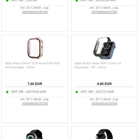
ART. NR.:
229780
ART. NR.:
2005228-VAR
inkl. 20 % MwSt. zzgl.
inkl. 20 % MwSt. zzgl.
VERSANDKOSTEN
VERSANDKOSTEN
Apple Watch Series 11/10 Kunststoff Hülle
Apple Watch Series 9/8/7 Cover mit
mit Panzerglas - 42mm
Panzerglas - 9H - 41mm
7,60
EUR
8,90
EUR
ART. NR.:
4007626-VAR
ART. NR.:
232772-VAR
inkl. 20 % MwSt. zzgl.
inkl. 20 % MwSt. zzgl.
VERSANDKOSTEN
VERSANDKOSTEN