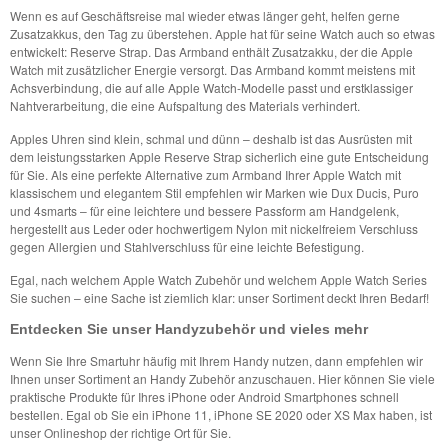
Wenn es auf Geschäftsreise mal wieder etwas länger geht, helfen gerne
Zusatzakkus, den Tag zu überstehen. Apple hat für seine Watch auch so etwas
entwickelt: Reserve Strap. Das Armband enthält Zusatzakku, der die Apple
Watch mit zusätzlicher Energie versorgt. Das Armband kommt meistens mit
Achsverbindung, die auf alle Apple Watch-Modelle passt und erstklassiger
Nahtverarbeitung, die eine Aufspaltung des Materials verhindert.
Apples Uhren sind klein, schmal und dünn – deshalb ist das Ausrüsten mit
dem leistungsstarken Apple Reserve Strap sicherlich eine gute Entscheidung
für Sie. Als eine perfekte Alternative zum Armband Ihrer Apple Watch mit
klassischem und elegantem Stil empfehlen wir Marken wie Dux Ducis, Puro
und 4smarts – für eine leichtere und bessere Passform am Handgelenk,
hergestellt aus Leder oder hochwertigem Nylon mit nickelfreiem Verschluss
gegen Allergien und Stahlverschluss für eine leichte Befestigung.
Egal, nach welchem Apple Watch Zubehör und welchem Apple Watch Series
Sie suchen – eine Sache ist ziemlich klar: unser Sortiment deckt Ihren Bedarf!
Entdecken Sie unser Handyzubehör und vieles mehr
Wenn Sie Ihre Smartuhr häufig mit Ihrem Handy nutzen, dann empfehlen wir
Ihnen unser Sortiment an Handy Zubehör anzuschauen. Hier können Sie viele
praktische Produkte für Ihres iPhone oder Android Smartphones schnell
bestellen. Egal ob Sie ein iPhone 11, iPhone SE 2020 oder XS Max haben, ist
unser Onlineshop der richtige Ort für Sie.