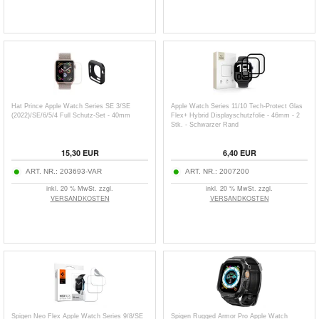
Hat Prince Apple Watch Series SE 3/SE
Apple Watch Series 11/10 Tech-Protect Glas
(2022)/SE/6/5/4 Full Schutz-Set - 40mm
Flex+ Hybrid Displayschutzfolie - 46mm - 2
Stk. - Schwarzer Rand
15,30
EUR
6,40
EUR
ART. NR.:
203693-VAR
ART. NR.:
2007200
inkl. 20 % MwSt. zzgl.
inkl. 20 % MwSt. zzgl.
VERSANDKOSTEN
VERSANDKOSTEN
Spigen Neo Flex Apple Watch Series 9/8/SE
Spigen Rugged Armor Pro Apple Watch