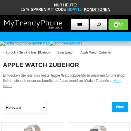
NUR HEUTE:
15 % SPAREN MIT CODE
BDAY15
-
KONDITIONEN
0
30 TAGE RÜCKGABERECHT
«
Zurück
- Sie sind hier:
Bluetooth
Smartwatch
Apple Watch Zubehör
APPLE WATCH ZUBEHÖR
Entdecken Sie jetzt das beste
Apple Watch Zubehör
in unserem Onlineshop!
Sehen sie sich unser erstaunliches Assortiment an iWatch Zubehör
...
Mehr
lesen
Filter