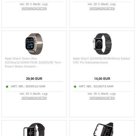
inkl. 20 % MwSt. zzgl.
inkl. 20 % MwSt. zzgl.
VERSANDKOSTEN
VERSANDKOSTEN
Apple Watch Series Ultra
Apple Watch (42/44/SE/45/46/49mm) Kalebol
3/2/Ultra/11/10/9/8/7/6/SE 3/(2022)/SE Tech-
CNC Pro Edelstahlarmband
Protect Milano Armband -
49mm/46mm/45mm/44mm
29,90
EUR
14,00
EUR
ART. NR.:
3009510-VAR
ART. NR.:
3019073-VAR
inkl. 20 % MwSt. zzgl.
inkl. 20 % MwSt. zzgl.
VERSANDKOSTEN
VERSANDKOSTEN