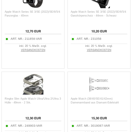
Apple Watch Series SE 3/SE (2022)/SE/6/5/4
Apple Watch Series SE 3/SE (2022)/SE/6/5/4
Panzerglas - 40mm
Ganzkörperschutz - 44mm - Schwarz
12,70
EUR
10,20
EUR
ART. NR.:
211858-VAR
ART. NR.:
231058
inkl. 20 % MwSt. zzgl.
inkl. 20 % MwSt. zzgl.
VERSANDKOSTEN
VERSANDKOSTEN
Ringke Slim Apple Watch Ultra/Ultra 2/Ultra 3
Apple Watch (38/40/SE/41/42mm)
Hülle - 49mm - 2 Stk.
Damenarmband aus Diamant-Edelstahl
12,30
EUR
15,30
EUR
ART. NR.:
249903-VAR
ART. NR.:
3019087-VAR