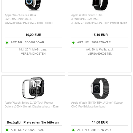
Apple Watch Series Ultra
Apple Watch Series Ultra
3/2/Ultra/11/10/9/8/SE
3/2/Ultra/11/10/9/8/SE
3/(2022)/7/SE/6/5/4/3/2/1 Tech-Protect
3/(2022)/7/SE/6/5/4/3/2/1 Tech-Protect Nylon
IconBand Line Silikonarmband -
Pro-Armband -
49mm/46mm/45mm/44mm/42mm
49mm/46mm/45mm/44mm/42mm
10,20
EUR
15,10
EUR
ART. NR.:
3004696-VAR
ART. NR.:
3007870-VAR
inkl. 20 % MwSt. zzgl.
inkl. 20 % MwSt. zzgl.
VERSANDKOSTEN
VERSANDKOSTEN
Apple Watch Series 11/10 Tech-Protect
Apple Watch (38/40/SE/41/42mm) Kalebol
Defense360 Hülle mit Displayschutz - 42mm
CNC Pro Edelstahlarmband
Bezüglich Preis rufen Sie bitte an
14,00
EUR
ART. NR.:
2005230-VAR
ART. NR.:
3019076-VAR