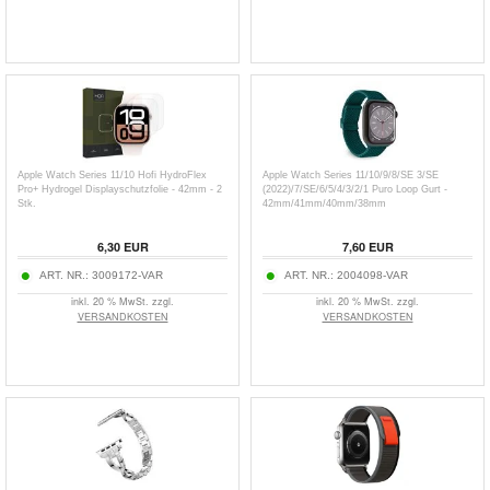
Apple Watch Series 11/10 Hofi HydroFlex
Apple Watch Series 11/10/9/8/SE 3/SE
Pro+ Hydrogel Displayschutzfolie - 42mm - 2
(2022)/7/SE/6/5/4/3/2/1 Puro Loop Gurt -
Stk.
42mm/41mm/40mm/38mm
6,30
EUR
7,60
EUR
ART. NR.:
3009172-VAR
ART. NR.:
2004098-VAR
inkl. 20 % MwSt. zzgl.
inkl. 20 % MwSt. zzgl.
VERSANDKOSTEN
VERSANDKOSTEN