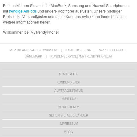
Bei uns können Sie auch Ihr MacBook, Samsung und Huawei Smartphones
mit
trendige AirPods
und andere Kopfhörer ausrüsten. Unsere niedrigen
Preise inkl. Versandkosten und unser Kundenservice kann Ihnen bei allen
weitere Informationen helfen.
Willkommen bei MyTrendyPhone!
MTP DK APS, VAT: DK 37860220
|
KARLEBOVEJ 59
|
3400 HILLERØD
|
DÄNEMARK
|
KUNDENSERVICE@MYTRENDYPHONE.AT
STARTSEITE
KUNDENDIENST
AUFTRAGSSTATUS
ÜBER UNS
CLUB TRENDY
SEHEN SIE ALLE LÄNDER
IMPRESSUM
BLOG