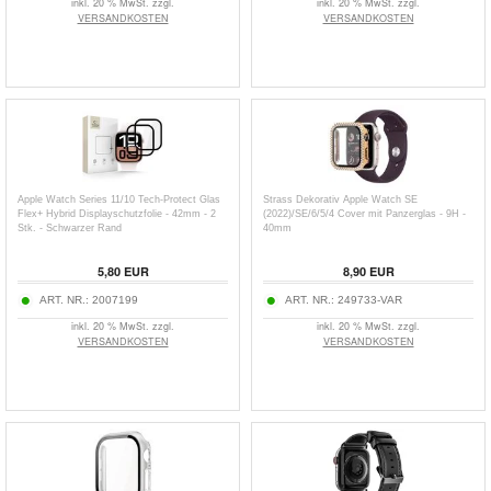
inkl. 20 % MwSt. zzgl.
inkl. 20 % MwSt. zzgl.
VERSANDKOSTEN
VERSANDKOSTEN
Apple Watch Series 11/10 Tech-Protect Glas
Strass Dekorativ Apple Watch SE
Flex+ Hybrid Displayschutzfolie - 42mm - 2
(2022)/SE/6/5/4 Cover mit Panzerglas - 9H -
Stk. - Schwarzer Rand
40mm
5,80
EUR
8,90
EUR
ART. NR.:
2007199
ART. NR.:
249733-VAR
inkl. 20 % MwSt. zzgl.
inkl. 20 % MwSt. zzgl.
VERSANDKOSTEN
VERSANDKOSTEN