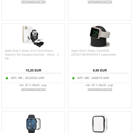
VERSANDKOSTEN
VERSANDKOSTEN
Apple Watch Series 11/10 Tech-Protect
Apple Watch Series Ultra/8/SE
Supreme Set Displayschutzfolie - 42mm - 2
(2022)/7/SE/6/5/4/3/2/1 Ladeständer
Stk.
10,20
EUR
8,90
EUR
ART. NR.:
3010532-VAR
ART. NR.:
248975-VAR
inkl. 20 % MwSt. zzgl.
inkl. 20 % MwSt. zzgl.
VERSANDKOSTEN
VERSANDKOSTEN