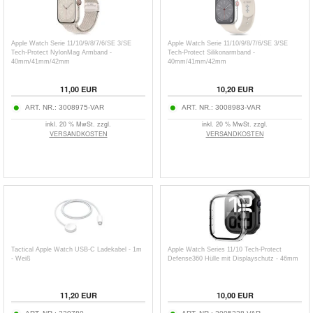
Apple Watch Serie 11/10/9/8/7/6/SE 3/SE
Apple Watch Serie 11/10/9/8/7/6/SE 3/SE
Tech-Protect NylonMag Armband -
Tech-Protect Silikonarmband -
40mm/41mm/42mm
40mm/41mm/42mm
11,00
EUR
10,20
EUR
ART. NR.:
3008975-VAR
ART. NR.:
3008983-VAR
inkl. 20 % MwSt. zzgl.
inkl. 20 % MwSt. zzgl.
VERSANDKOSTEN
VERSANDKOSTEN
Tactical Apple Watch USB-C Ladekabel - 1m
Apple Watch Series 11/10 Tech-Protect
- Weiß
Defense360 Hülle mit Displayschutz - 46mm
11,20
EUR
10,00
EUR