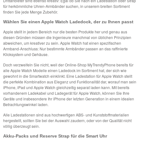
Drittanbieter sind ebenso kreativ: Egal ob Sie nach ein Ladestation oder Strap
für herkömmliche Uhren-Armbänder suchen, in unserem breiten Sortiment
finden Sie jede Menge Zubehör.
Wählen Sie einen Apple Watch Ladedock, der zu Ihnen passt
Apple stellt in jedem Bereich nur die besten Produkte her und genau aus
diesen Gründen müssen die Ingenieure manchmal von üblichen Prinzipien
abweichen, um kreativer zu sein. Apple Watch hat einen spezifischen
Armband-Anschluss: Nur bestimmte Armbänder passen an das raffinierte
Klicksystem und Gehäuse.
Doch verzweifeln Sie nicht, weil der Online-Shop MyTrendyPhone bereits für
alle Apple Watch Modelle einen Ladedock im Sortiment hat, der sich wie
gewohnt in die Smartwatch einklinkt. Eine Ladestation für Apple Watch stellt
die perfekte Kombination aus Eleganz und Funktionalität dar, worauf man sein
iPhone, iPad und Apple Watch gleichzeitig separat laden kann. Mit bereits
vorhandenem Ladekabel und Ladegerät für Apple Watch, können Sie Ihre
Geräte und insbesondere Ihr iPhone der letzten Generation in einem idealen
Betrachtungswinkel laden.
Alle Ladestationen sind aus hochwertigen ABS- und Kunststoffmaterialien
hergestellt, sollten Sie bei der Auswahl zaudern, oder von der Qualität nicht
völlig überzeugt sein.
Akku-Packs und Reserve Strap für die Smart Uhr