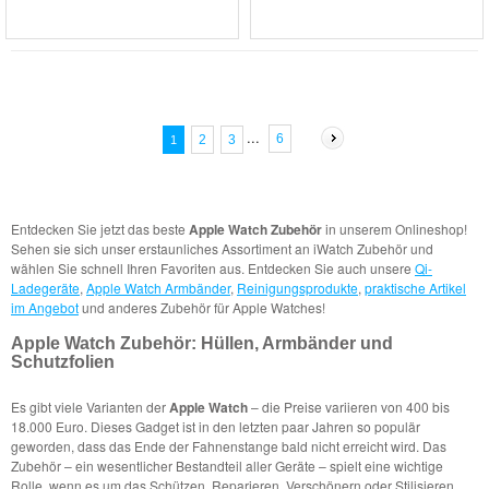
...
6
2
3
1
Entdecken Sie jetzt das beste
Apple Watch Zubehör
in unserem Onlineshop!
Sehen sie sich unser erstaunliches Assortiment an iWatch Zubehör und
wählen Sie schnell Ihren Favoriten aus. Entdecken Sie auch unsere
Qi-
Ladegeräte
,
Apple Watch Armbänder
,
Reinigungsprodukte
,
praktische Artikel
im Angebot
und anderes Zubehör für Apple Watches!
Apple Watch Zubehör: Hüllen, Armbänder und
Schutzfolien
Es gibt viele Varianten der
Apple Watch
– die Preise variieren von 400 bis
18.000 Euro. Dieses Gadget ist in den letzten paar Jahren so populär
geworden, dass das Ende der Fahnenstange bald nicht erreicht wird. Das
Zubehör – ein wesentlicher Bestandteil aller Geräte – spielt eine wichtige
Rolle, wenn es um das Schützen, Reparieren, Verschönern oder Stilisieren