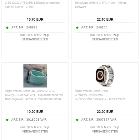
3/SE (2022)/7/SE/6/5/4 Displayschutzfolie -
Ultra/Ultra 2/Ultra 3 TPU Hülle - 49mm -
41mm, 40mm - 3 Stk.
Schwarz
15,70
EUR
22,10
EUR
ART. NR.:
248973
ART. NR.:
246264
inkl. 20 % MwSt. zzgl.
inkl. 20 % MwSt. zzgl.
VERSANDKOSTEN
VERSANDKOSTEN
Apple Watch Series 11/10/9/8/SE 3/SE
Apple Watch Series Ultra
(2022)/7/SE/6/5/4/3/2/1 - Silikonarmband mit
3/2/Ultra/11/10/9/8/SE
Blumengravur - 42mm/41mm/40mm/38mm
3/(2022)/7/SE/6/5/4/3/2/1 Tech-Protect-
Edelstahlband -
49mm/46mm/45mm/44mm/42mm
10,20
EUR
22,20
EUR
ART. NR.:
3018953-VAR
ART. NR.:
3007877-VAR
inkl. 20 % MwSt. zzgl.
inkl. 20 % MwSt. zzgl.
VERSANDKOSTEN
VERSANDKOSTEN