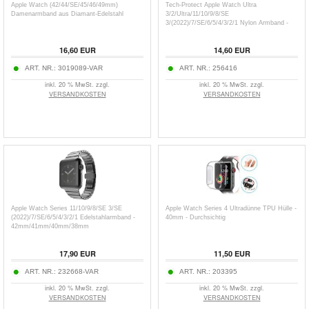
Apple Watch (42/44/SE/45/46/49mm)
Tech-Protect Apple Watch Ultra
Damenarmband aus Diamant-Edelstahl
3/2/Ultra/11/10/9/8/SE
3/(2022)/7/SE/6/5/4/3/2/1 Nylon Armband -
49mm/46mm/45mm/44mm/42mm - Schwarz
16,60
EUR
14,60
EUR
ART. NR.:
3019089-VAR
ART. NR.:
256416
inkl. 20 % MwSt. zzgl.
inkl. 20 % MwSt. zzgl.
VERSANDKOSTEN
VERSANDKOSTEN
Apple Watch Series 11/10/9/8/SE 3/SE
Apple Watch Series 4 Ultradünne TPU Hülle -
(2022)/7/SE/6/5/4/3/2/1 Edelstahlarmband -
40mm - Durchsichtig
42mm/41mm/40mm/38mm
17,90
EUR
11,50
EUR
ART. NR.:
232668-VAR
ART. NR.:
203395
inkl. 20 % MwSt. zzgl.
inkl. 20 % MwSt. zzgl.
VERSANDKOSTEN
VERSANDKOSTEN