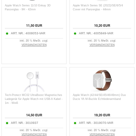
Apple Watch Series 11/10 Enkay 3D
Apple Watch Series SE (2022)/SE/6/5/4
Panzerglas - 9H - 42mm
Cover mit Panzerglas - 44mm
11,50
EUR
10,20
EUR
ART. NR.:
4008053-VAR
ART. NR.:
4005849-VAR
inkl. 20 % MwSt. zzgl.
inkl. 20 % MwSt. zzgl.
VERSANDKOSTEN
VERSANDKOSTEN
Tech-Protect MC02 UltraBoost Magnetisches
Apple Watch (42/44/SE/45/46/49mm) Dux
Ladegerät für Apple Watch mit USB-A Kabel -
Ducis YA M-Buckle Echtlederarmband
1m - Weiß
14,50
EUR
19,20
EUR
ART. NR.:
3010937
ART. NR.:
3019070-VAR
inkl. 20 % MwSt. zzgl.
inkl. 20 % MwSt. zzgl.
VERSANDKOSTEN
VERSANDKOSTEN