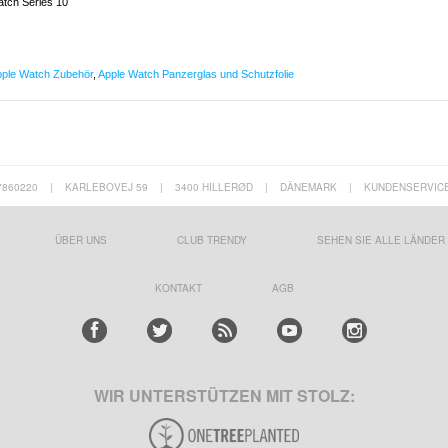
atch Series 10
ple Watch Zubehör
,
Apple Watch Panzerglas und Schutzfolie
7860220
|
KARLEBOVEJ 59
|
3400 HILLERØD
|
DÄNEMARK
|
KUNDENSERVIC
ÜBER UNS
CLUB TRENDY
SEHEN SIE ALLE LÄNDER
KONTAKT
AGB
WIR UNTERSTÜTZEN MIT STOLZ: