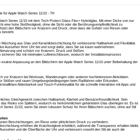
ie für Apple Watch Series 11/10 - 7H
Watch Series 11/10 mit dem Tech-Protect Glass Flex+ Hybridglas. Mit einer Dicke von nur
cht eine hohe Stoßfestigkeit, ohne die Sicht oder die Berührungsempfindlichkeit zu
hützt den Bildschirm vor Kratzern und Druck, ohne dass die Gefahr von Rissen oder
 besteht.
e Mischung aus Glas und Keramikbeschichtung für verbesserte Haltbarkeit und Flexibilität.
anke Aussehen Ihrer Uhr bei und sorgt dafür, dass Sie sie kaum wahrnehmen.
 Abnutzung und schützt vor Kratzern, Druck und Stößen.
n sicheren Sitz mit minimalen Lufteinschlüssen, wodurch der Installationsprozess
e exakte Anpassung an den Bildschirm der Apple Watch Series 11/10 unter Beibehaltung der
atch vor Kratzern bei Workouts, Wanderungen oder anderen hochintensiven Aktivitäten.
y vor Stößen und rauen Umgebungsbedingungen beim Radfahren oder Erkunden.
stallklare Ablesbarkeit und Touch-Funktionalität für die schnelle Interaktion mit Apps und
iches Gleichgewicht zwischen Haltbarkeit, Klarheit und Benutzerfreundlichkeit. Sein
 das Risiko von Splittern, wodurch es herkömmlichem gehärtetem Glas überlegen ist. Es ist
tch Series 11/10, wenn Sie einen robusten Schutz für Ihren Bildschirm suchen, ohne auf Stil
olien
robusten Beschichtungen, um Risse unter plötzlichem Druck zu verhindern.
eschichtung erhöhen die Kratzfestigkeit erheblich, während die Transparenz erhalten bleibt.
 Aussehen und die Oberfläche der Uhr und verbessern sowohl den Stil als auch die