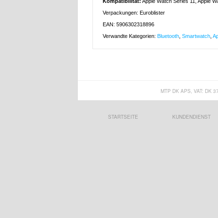
Kompatibilität:
Apple Watch Series 11, Apple W
Verpackungen: Euroblister
EAN: 5906302318896
Verwandte Kategorien:
Bluetooth
,
Smartwatch
,
Ap
MTP DK APS, VAT: DK 3
STARTSEITE
KUNDENDIENST