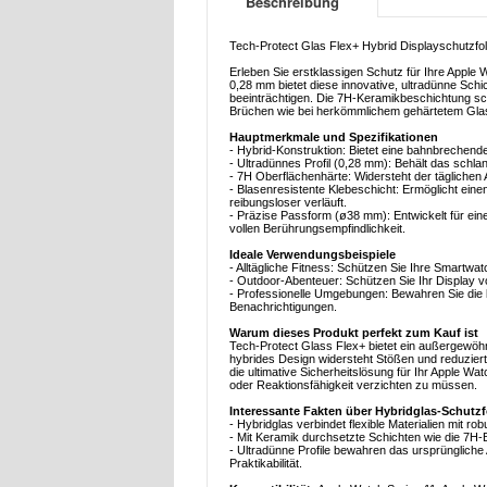
Beschreibung
Tech-Protect Glas Flex+ Hybrid Displayschutzfol
Erleben Sie erstklassigen Schutz für Ihre Apple 
0,28 mm bietet diese innovative, ultradünne Schi
beeinträchtigen. Die 7H-Keramikbeschichtung sc
Brüchen wie bei herkömmlichem gehärtetem Glas
Hauptmerkmale und Spezifikationen
- Hybrid-Konstruktion: Bietet eine bahnbrechend
- Ultradünnes Profil (0,28 mm): Behält das schl
- 7H Oberflächenhärte: Widersteht der täglichen
- Blasenresistente Klebeschicht: Ermöglicht eine
reibungsloser verläuft.
- Präzise Passform (ø38 mm): Entwickelt für ein
vollen Berührungsempfindlichkeit.
Ideale Verwendungsbeispiele
- Alltägliche Fitness: Schützen Sie Ihre Smartw
- Outdoor-Abenteuer: Schützen Sie Ihr Displa
- Professionelle Umgebungen: Bewahren Sie die kri
Benachrichtigungen.
Warum dieses Produkt perfekt zum Kauf ist
Tech-Protect Glass Flex+ bietet ein außergewöhnl
hybrides Design widersteht Stößen und reduziert
die ultimative Sicherheitslösung für Ihr Apple Wa
oder Reaktionsfähigkeit verzichten zu müssen.
Interessante Fakten über Hybridglas-Schutzf
- Hybridglas verbindet flexible Materialien mit 
- Mit Keramik durchsetzte Schichten wie die 7H-B
- Ultradünne Profile bewahren das ursprüngliche
Praktikabilität.