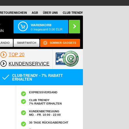
RETOURENSCHEIN
AGB
ÜBER UNS
CLUB TRENDY
S
WARENKORB
0
Insgesamt
0,00
EUR
IN
LRADIO
SMARTWATCH
SOMMER GADGETS
TOP 20
KUNDENSERVICE
CLUB-TRENDY - 7% RABATT
ERHALTEN
EXPRESSVERSAND
CLUB TRENDY
7% RABATT ERHALTEN
KUNDENBETREUUNG
MO. - FR. 10:00 - 22:00
30 TAGE RÜCKGABERECHT