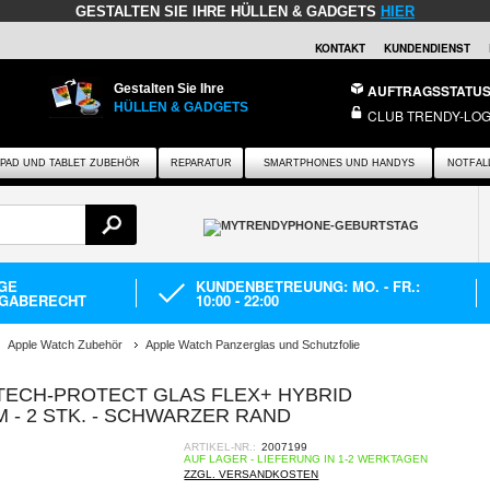
GESTALTEN SIE IHRE HÜLLEN & GADGETS
HIER
KONTAKT
KUNDENDIENST
Gestalten Sie Ihre
AUFTRAGSSTATU
HÜLLEN & GADGETS
CLUB TRENDY-LOG
IPAD UND TABLET ZUBEHÖR
REPARATUR
SMARTPHONES UND HANDYS
NOTFAL
AGE
KUNDENBETREUUNG: MO. - FR.:
GABERECHT
10:00 - 22:00
Apple Watch Zubehör
Apple Watch Panzerglas und Schutzfolie
 TECH-PROTECT GLAS FLEX+ HYBRID
 - 2 STK. - SCHWARZER RAND
ARTIKEL-NR.:
2007199
AUF LAGER - LIEFERUNG IN 1-2 WERKTAGEN
ZZGL. VERSANDKOSTEN