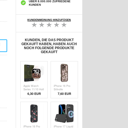
ÜBER 8.000.000 ZUFRIEDENE
KUNDEN
KUNDENMEINUNG HINZUFÜGEN
KUNDEN, DIE DAS PRODUKT
t
GEKAUFT HABEN, HABEN AUCH
NOCH FOLGENDE PRODUKTE
GEKAUFT
Apple Watch
iPhone 16 Pro
Series 11/10 Hofi
Stilvolle
HydroFlex Pro+
stoßfeste TPU-
6,30 EUR
7,60 EUR
Hydrogel
Hülle mit
Displayschutzfolie
erhöhten
- 42mm - 2 Stk. -
Rändern - Braun
Klar
/ Große Schleife
iPhone 16 Pro
iPhone 17 Liquid