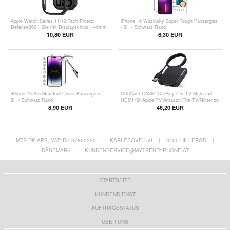
Apple Watch Series 11/10 Tech-Protect
iPhone 16 Wozinsky Super Tough Panzerglas
Defense360 Hülle mit Displayschutz - 46mm
- 9H - Schwarz Rand
- schwarz
10,80 EUR
6,30 EUR
iPhone 16 Pro Max Full Cover Panzerglas -
OttoCast CA361 CarPlay Car TV Mate mit
9H - Schwarz Rand
HDMI für Apple TV/Amazon Fire TV/Nintendo
8,90 EUR
46,20 EUR
MTP DK APS, VAT: DK 37860220
|
KARLEBOVEJ 59
|
3400 HILLERØD
|
DÄNEMARK
|
KUNDENSERVICE@MYTRENDYPHONE.AT
STARTSEITE
KUNDENDIENST
AUFTRAGSSTATUS
ÜBER UNS