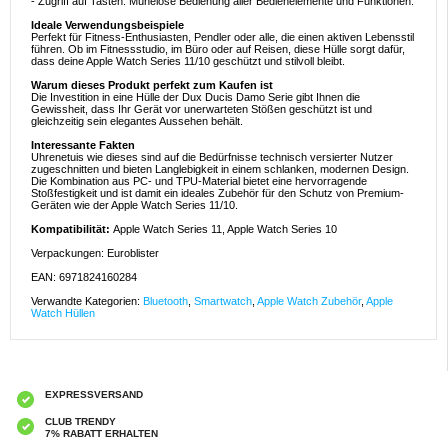
- Zugriff auf Tasten: Mühelose Bedienung aller Bedienelemente und Funktionen.
Ideale Verwendungsbeispiele
Perfekt für Fitness-Enthusiasten, Pendler oder alle, die einen aktiven Lebensstil
führen. Ob im Fitnessstudio, im Büro oder auf Reisen, diese Hülle sorgt dafür,
dass deine Apple Watch Series 11/10 geschützt und stilvoll bleibt.
Warum dieses Produkt perfekt zum Kaufen ist
Die Investition in eine Hülle der Dux Ducis Damo Serie gibt Ihnen die
Gewissheit, dass Ihr Gerät vor unerwarteten Stößen geschützt ist und
gleichzeitig sein elegantes Aussehen behält.
Interessante Fakten
Uhrenetuis wie dieses sind auf die Bedürfnisse technisch versierter Nutzer
zugeschnitten und bieten Langlebigkeit in einem schlanken, modernen Design.
Die Kombination aus PC- und TPU-Material bietet eine hervorragende
Stoßfestigkeit und ist damit ein ideales Zubehör für den Schutz von Premium-
Geräten wie der Apple Watch Series 11/10.
Kompatibilität:
Apple Watch Series 11, Apple Watch Series 10
Verpackungen: Euroblister
EAN: 6971824160284
Verwandte Kategorien:
Bluetooth
,
Smartwatch
,
Apple Watch Zubehör
,
Apple
Watch Hüllen
EXPRESSVERSAND
CLUB TRENDY
7% RABATT ERHALTEN