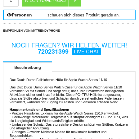
Personen
schauen sich dieses Produkt gerade an.
EMPFOHLEN VON MYTRENDYPHONE
NOCH FRAGEN? WIR HELFEN WEITER!
720231399
LIVE CHAT
Beschreibung
Dux Ducis Damo Fallsicheres Hülle für Apple Watch Series 11/10
Das Dux Ducis Damo Series Watch Case für die Apple Watch Series 11/10
verbindet Stil mit Schutz und sorgt dafür, dass Ihre Smartwatch bei täglichen
Aktivitäten sicher und kratzfrei bleibt. Diese PC+TPU-Hülle ist so gestaltet,
dass sie Stöße absorbiert und Schäden durch versehentliches Fallenlassen
verhindert, während der Zugang zu Tasten und Sensoren erhalten bleibt.
Hauptmerkmale und Spezifikationen
- Präzise Passform: Exklusiv für die Apple Watch Series 11/10 entwickelt.
- Hochwertige Materialien: Hergestellt aus strapazierfähigem PC und TPU, was
die Langlebigkeit und Widerstandsfähigkeit erhöht.
- Umfassender Schutz: Das sturzsichere Design schützt vor Stößen, Kratzern
und alltäglicher Abnutzung.
- Geringes Gewicht: Minimale Masse für maximalen Komfort und
Bequemlichkeit.