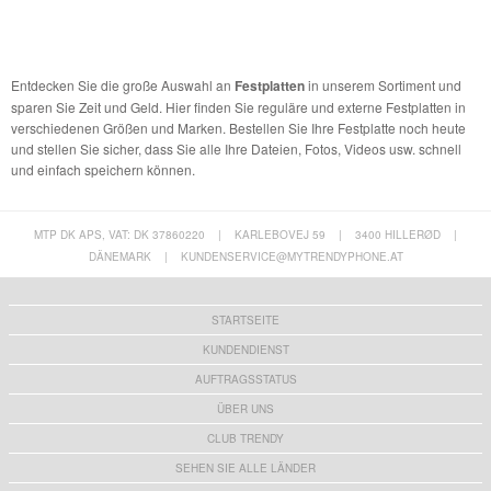
Entdecken Sie die große Auswahl an
Festplatten
in unserem Sortiment und
sparen Sie Zeit und Geld. Hier finden Sie reguläre und externe Festplatten in
verschiedenen Größen und Marken. Bestellen Sie Ihre Festplatte noch heute
und stellen Sie sicher, dass Sie alle Ihre Dateien, Fotos, Videos usw. schnell
und einfach speichern können.
MTP DK APS, VAT: DK 37860220
|
KARLEBOVEJ 59
|
3400 HILLERØD
|
DÄNEMARK
|
KUNDENSERVICE@MYTRENDYPHONE.AT
STARTSEITE
KUNDENDIENST
AUFTRAGSSTATUS
ÜBER UNS
CLUB TRENDY
SEHEN SIE ALLE LÄNDER