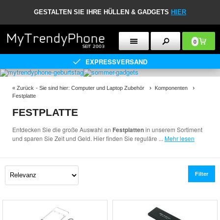
GESTALTEN SIE IHRE HÜLLEN & GADGETS
HIER
0
EXPRESSVERSAND
«
Zurück
- Sie sind hier:
Computer und Laptop Zubehör
Komponenten
Festplatte
FESTPLATTE
Entdecken Sie die große Auswahl an
Festplatten
in unserem Sortiment
und sparen Sie Zeit und Geld. Hier finden Sie reguläre
...
Mehr lesen
Filter