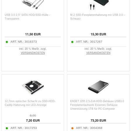
USB 3.0 2.5" SATA HDD/SSD-Hülle -
M.2 SSD-Festplattenhalterung mit USB 3.0 –
Transparent
Schwarz
11,50
EUR
15,30
EUR
ART. NR.:
3016373
ART. NR.:
3017267
inkl. 20 % MwSt. zzgl.
inkl. 20 % MwSt. zzgl.
VERSANDKOSTEN
VERSANDKOSTEN
12.7mm optischer Schacht zu SSD-HDD-
EAGET G55 2,5-Zoll-HDD-Gehäuse USB3.0
Caddy-Halterung mit LED-Anzeige
Festplattenlaufwerk Externes Gehäuse
Unterstützung 1TB für PC-Computer
8,90
7,20
EUR
73,20
EUR
ART. NR.:
3017253
ART. NR.:
3004368