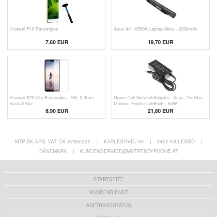
Huawei P10 Panzerglas
Asus A41-X550A Laptop-Akku - 2200mAh
7,60
EUR
19,70
EUR
Huawei P20 Lite Panzerglas - 9H, 0.3mm -
Green Cell Netzteil/Adapter - Asus, Toshiba,
Kristall Klar
Medion, Fujitsu LifeBook - 65W
8,90 EUR
21,80 EUR
MTP DK APS, VAT: DK 37860220
|
KARLEBOVEJ 59
|
3400 HILLERØD
|
DÄNEMARK
|
KUNDENSERVICE@MYTRENDYPHONE.AT
STARTSEITE
KUNDENDIENST
AUFTRAGSSTATUS