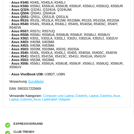
-
Asus K540:
K540L, K540LA, K540LJ
-
Asus K556:
K556U, K556UA, K556UB, K556UF, K556UJ, K556UQ, K556UR
-
Asus Q324:
Q324U, Q324UA, Q324UAK
-
Asus Q504:
Q504U, Q504UA
-
Asus Q551:
Q551L, Q551LB, Q551LN
-
Asus R515:
R515L, R515LA, R515M, R515MA, R515S, R515SA, R515SA
-
Asus R540:
R540L, R540LA, R540LJ, R540S, R540SA, R540SC, R540Y,
R540YA
-
Asus R557:
R557U, R557UQ
-
Asus R558:
R558U, R558UA, R558UB, R558UF, R558UJ, R558UV
-
Asus X302:
X302L, X302LA, X302LJ, X302U, X302UA, X302UJ, X302UV
-
Asus X403:
X403M, X403MA
-
Asus X453:
X453M, X453MA
-
Asus X503:
X503M, X503MA, X503S, X503SA
-
Asus X540:
X540L, X540LA, X540LJ, X540S, X540SA, X540SC, X540YA
-
Asus X541:
X541S, X541SA, X541SC, X541U, X541UA, X541UV
-
Asus X553:
X553M, X553MA
-
Asus X556:
X556U, X556UA, X556UB, X556UF, X556UJ, X556UQ, X556UR,
X556UV
-
Asus VivoBook U38:
U38DT, U38N
Verpackung:
Euroblister
EAN: 5903317225669
Verwandte Kategorien:
Computer und Laptop Zubehör
,
Laptop Zubehör
,
Asus
Laptop Zubehör
,
Asus Ladekabel / Adapter
EXPRESSVERSAND
CLUB TRENDY