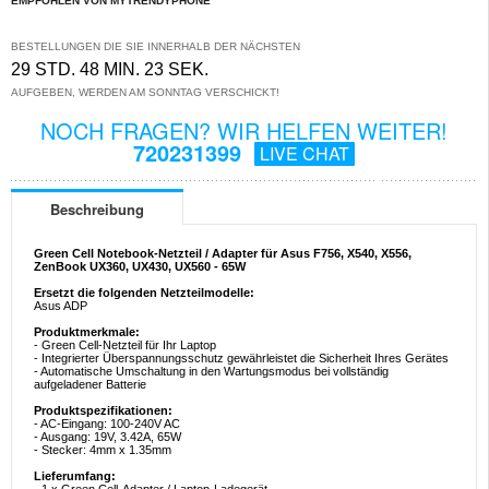
EMPFOHLEN VON MYTRENDYPHONE
BESTELLUNGEN DIE SIE INNERHALB DER NÄCHSTEN
29 STD. 48 MIN. 23 SEK.
AUFGEBEN, WERDEN AM SONNTAG VERSCHICKT!
NOCH FRAGEN? WIR HELFEN WEITER!
720231399
LIVE CHAT
Beschreibung
Green Cell Notebook-Netzteil / Adapter für Asus F756, X540, X556,
ZenBook UX360, UX430, UX560 - 65W
Ersetzt die folgenden Netzteilmodelle:
Asus ADP
Produktmerkmale:
- Green Cell-Netzteil für Ihr Laptop
- Integrierter Überspannungsschutz gewährleistet die Sicherheit Ihres Gerätes
- Automatische Umschaltung in den Wartungsmodus bei vollständig
aufgeladener Batterie
Produktspezifikationen:
- AC-Eingang: 100-240V AC
- Ausgang: 19V, 3.42A, 65W
- Stecker: 4mm x 1.35mm
Lieferumfang: