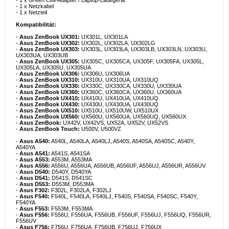
- 1 x Green Cell-Adapter / Laptop-Ladegerät
- 1 x Netzkabel
- 1 x Netzteil
Kompatibilität:
-
Asus ZenBook UX301:
UX301L, UX301LA
-
Asus ZenBook UX302:
UX302L, UX302LA, UX302LG
-
Asus ZenBook UX303:
UX303L, UX303LA, UX303LB, UX303LN, UX303U,
UX303UA, UX303UB
-
Asus ZenBook UX305:
UX305C, UX305CA, UX305F, UX305FA, UX305L,
UX305LA, UX305U, UX305UA
-
Asus ZenBook UX306:
UX306U, UX306UA
-
Asus ZenBook UX310:
UX310U, UX310UA, UX310UQ
-
Asus ZenBook UX330:
UX330C, UX330CA, UX330U, UX330UA
-
Asus ZenBook UX360:
UX360C, UX360CA, UX360U, UX360UA
-
Asus ZenBook UX410:
UX410U, UX410UA, UX410UQ
-
Asus ZenBook UX430:
UX430U, UX430UA, UX430UQ
-
Asus ZenBook UX510:
UX510U, UX510UW, UX510UX
-
Asus ZenBook UX560:
UX560U, UX560UA, UX560UQ, UX560UX
-
Asus ZenBook:
UX42V, UX42VS, UX52A, UX52V, UX52VS
-
Asus ZenBook Touch:
U500V, U500VZ
-
Asus A540:
A540L, A540LA, A540LJ, A540S, A540SA, A540SC, A540Y,
A540YA
-
Asus A541:
A541S, A541SA
-
Asus A553:
A553M, A553MA
-
Asus A556:
A556U, A556UA, A556UB, A556UF, A556UJ, A556UR, A556UV
-
Asus D540:
D540Y, D540YA
-
Asus D541:
D541S, D541SC
-
Asus D553:
D553M, D553MA
-
Asus F302:
F302L, F302LA, F302LJ
-
Asus F540:
F540L, F540LA, F540LJ, F540S, F540SA, F540SC, F540Y,
F540YA
-
Asus F553:
F553M, F553MA
-
Asus F556:
F556U, F556UA, F556UB, F556UF, F556UJ, F556UQ, F556UR,
F556UV
-
Asus F756:
F756U, F756UA, F756UB, F756UJ, F756UX