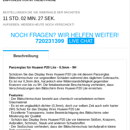
EMPFOHLEN VON MYTRENDYPHONE
BESTELLUNGEN DIE SIE INNERHALB DER NÄCHSTEN
11 STD. 02 MIN. 27 SEK.
AUFGEBEN, WERDEN HEUTE NOCH VERSCHICKT!
NOCH FRAGEN? WIR HELFEN WEITER!
720231399
LIVE CHAT
Beschreibung
Panzerglas für Huawei P20 Lite - 0.3mm - 9H
Schützen Sie das Display Ihres Huawei P20 Lite mit diesem Panzerglas
Bildschirmschutz vor ungewollten Schäden während des täglichen Gebrauchs.
Es ist nur 0,3mm dick, hat jedoch eine Widerstandsfähigkeit gegenüber
Kratzern von bis zu 9H. Die fettabweisende Beschichtung verhindert, dass
Verschmutzungen den Bildschirm Ihres Huawei P20 Lite erreichen.
Features:
- Der Bildschirmschutz besteht aus chemisch verarbeitetem echtem
Glasmaterial
- Es ist ein unglaublich dichter (0,3mm), doch zur selben Zeit auch sehr harter
(9H) Schutz für das Display Ihres Huawei P20 Lite
- Exzellente Transparenz, keine Beeinträchtigung des Bildschirms oder
Minderung der Qualität
- Schützt das Display Ihres Huawei P20 Lite vor kleineren Stößen, Kratzern,
Aufprallen, Schmutz, Staub und anderen Schadstoffen
- Der Stoßschutz verhindert, dass der Bildschirmschutz bei Aufprall in kleine