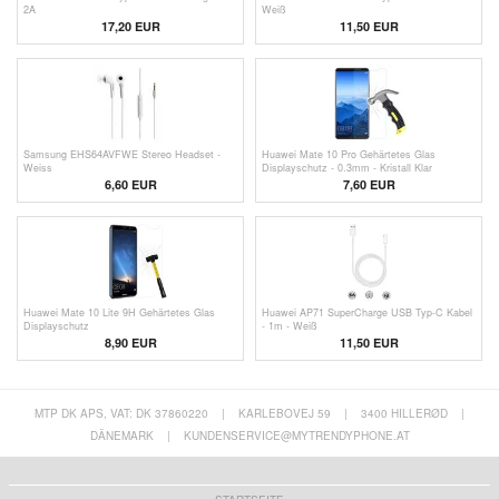
2A
Weiß
17,20 EUR
11,50 EUR
Samsung EHS64AVFWE Stereo Headset -
Huawei Mate 10 Pro Gehärtetes Glas
Weiss
Displayschutz - 0.3mm - Kristall Klar
6,60 EUR
7,60 EUR
Huawei Mate 10 Lite 9H Gehärtetes Glas
Huawei AP71 SuperCharge USB Typ-C Kabel
Displayschutz
- 1m - Weiß
8,90 EUR
11,50 EUR
MTP DK APS, VAT: DK 37860220
|
KARLEBOVEJ 59
|
3400 HILLERØD
|
DÄNEMARK
|
KUNDENSERVICE@MYTRENDYPHONE.AT