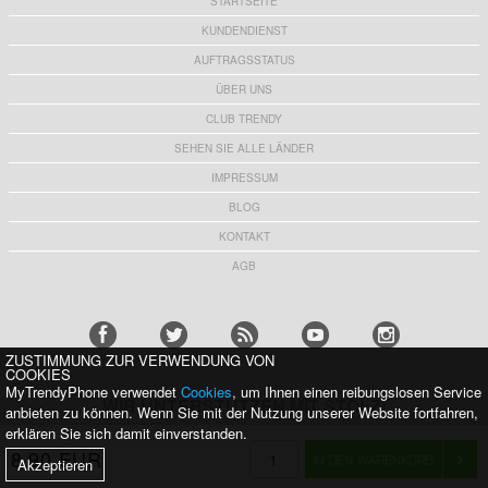
STARTSEITE
KUNDENDIENST
AUFTRAGSSTATUS
ÜBER UNS
CLUB TRENDY
SEHEN SIE ALLE LÄNDER
IMPRESSUM
BLOG
KONTAKT
AGB
ZUSTIMMUNG ZUR VERWENDUNG VON
COOKIES
MyTrendyPhone verwendet
Cookies
, um Ihnen einen reibungslosen Service
WIR UNTERSTÜTZEN MIT STOLZ:
anbieten zu können. Wenn Sie mit der Nutzung unserer Website fortfahren,
erklären Sie sich damit einverstanden.
8,90 EUR
Akzeptieren