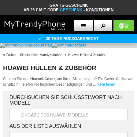
GRATIS-GESCHENK
AB 25 € MIT CODE
GESCHENK
-
KONDITIONEN
0
30 TAGE RÜCKGABERECHT
«
Zurück
- Sie sind hier:
Handyzubehör
Huawei Hüllen & Zubehör
HUAWEI HÜLLEN & ZUBEHÖR
Suchen Sie das
Huawei-Cover
, um Ihren Stil zu zeigen? Ein Cover für Huawei
schützt Ihr Telefon vor täglichen Beschädigungen und
...
Mehr lesen
DURCHSUCHEN SIE SCHLÜSSELWORT NACH
MODELL
AUS DER LISTE AUSWÄHLEN