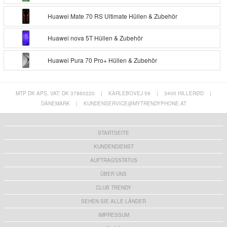
Huawei Mate 70 RS Ultimate Hüllen & Zubehör
Huawei nova 5T Hüllen & Zubehör
Huawei Pura 70 Pro+ Hüllen & Zubehör
MTP DK APS, VAT: DK 37860220
|
KARLEBOVEJ 59
|
3400 HILLERØD
|
DÄNEMARK
|
KUNDENSERVICE@MYTRENDYPHONE.AT
STARTSEITE
KUNDENDIENST
AUFTRAGSSTATUS
ÜBER UNS
CLUB TRENDY
SEHEN SIE ALLE LÄNDER
IMPRESSUM