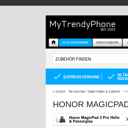
ALLE KATEGORIEN
HANDYZUBEHÖR
30 T
EXPRESSVERSAND
RÜCK
«
Zurück
- Sie sind hier:
Tablet Hüllen & Zubehör
H
HONOR MAGICPAD
Honor MagicPad 3 Pro Hülle
& Panzerglas