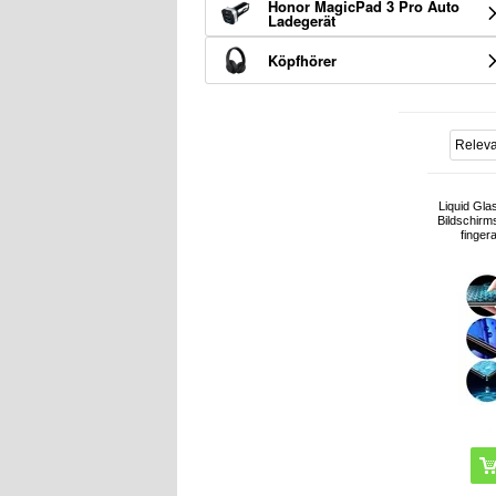
Honor MagicPad 3 Pro Auto
Ladegerät
Köpfhörer
Liquid Gla
Bildschirm
finger