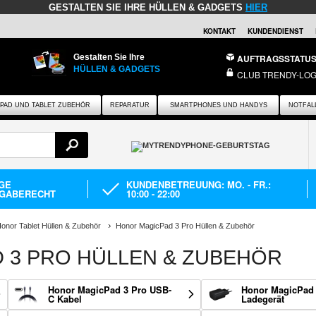
GESTALTEN SIE IHRE HÜLLEN & GADGETS
HIER
KONTAKT
KUNDENDIENST
Gestalten Sie Ihre
AUFTRAGSSTATU
HÜLLEN & GADGETS
CLUB TRENDY-LOG
IPAD UND TABLET ZUBEHÖR
REPARATUR
SMARTPHONES UND HANDYS
NOTFAL
AGE
KUNDENBETREUUNG: MO. - FR.:
GABERECHT
10:00 - 22:00
onor Tablet Hüllen & Zubehör
Honor MagicPad 3 Pro Hüllen & Zubehör
 3 PRO HÜLLEN & ZUBEHÖR
Honor MagicPad 3 Pro USB-
Honor MagicPad 
C Kabel
Ladegerät