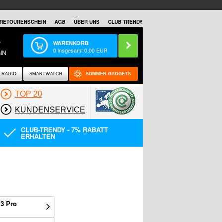
RETOURENSCHEIN
AGB
ÜBER UNS
CLUB TRENDY
S
WARENKORB
0
Insgesamt
0,00
EUR
IN
LRADIO
SMARTWATCH
SOMMER GADGETS
TOP 20
KUNDENSERVICE
CLUB-TRENDY - 7% RABATT
ERHALTEN
3 Pro