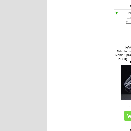
A
ink
VE
FA-
Bildschirm
Nebel Spra
Handy, T