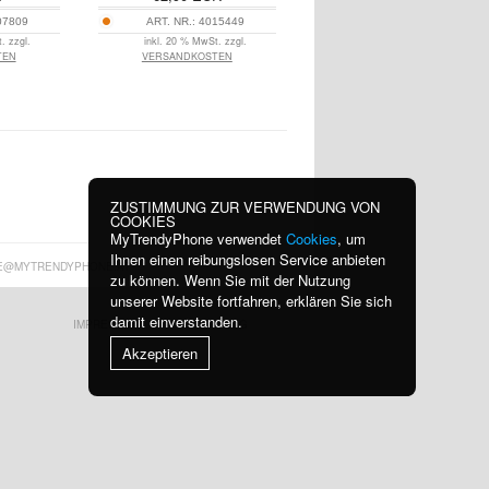
07809
ART. NR.:
4015449
. zzgl.
inkl. 20 % MwSt. zzgl.
TEN
VERSANDKOSTEN
ZUSTIMMUNG ZUR VERWENDUNG VON
COOKIES
MyTrendyPhone verwendet
Cookies
, um
Ihnen einen reibungslosen Service anbieten
E@MYTRENDYPHONE.AT
zu können. Wenn Sie mit der Nutzung
unserer Website fortfahren, erklären Sie sich
damit einverstanden.
IMPRESSUM
BLOG
Akzeptieren