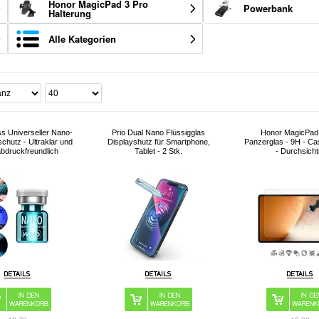
Honor MagicPad 3 Pro
Powerbank
Halterung
Alle Kategorien
ss Universeller Nano-
Prio Dual Nano Flüssigglas
Honor MagicPad
schutz - Ultraklar und
Displayshutz für Smartphone,
Panzerglas - 9H - Ca
abdruckfreundlich
Tablet - 2 Stk.
- Durchsicht