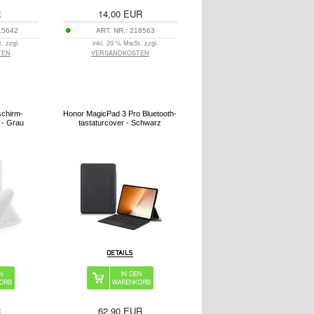
R
14,00
EUR
15642
ART. NR.:
218563
. zzgl.
inkl. 20 % MwSt. zzgl.
TEN
VERSANDKOSTEN
schirm-
Honor MagicPad 3 Pro Bluetooth-
. - Grau
tastaturcover - Schwarz
R
62,90
EUR