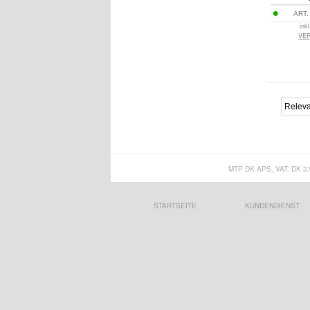
ART.
ink
VE
MTP DK APS, VAT: DK 3
STARTSEITE
KUNDENDIENST