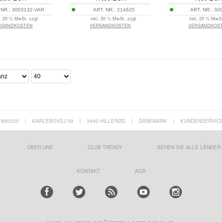
 NR.:
3003132-VAR
ART. NR.:
214625
ART. NR.:
30
l. 20 % MwSt. zzgl.
inkl. 20 % MwSt. zzgl.
inkl. 20 % MwSt
RSANDKOSTEN
VERSANDKOSTEN
VERSANDKOS
7860220
|
KARLEBOVEJ 59
|
3400 HILLERØD
|
DÄNEMARK
|
KUNDENSERVIC
ÜBER UNS
CLUB TRENDY
SEHEN SIE ALLE LÄNDER
KONTAKT
AGB