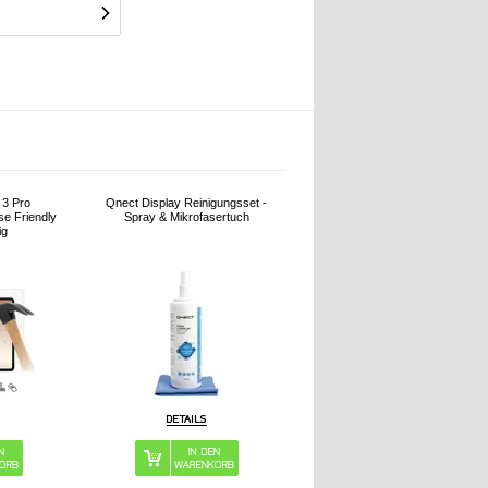
 3 Pro
Qnect Display Reinigungsset -
se Friendly
Spray & Mikrofasertuch
ig