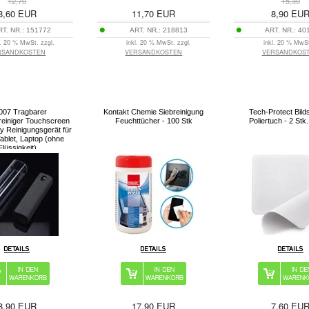
12,70
15,30
8,60
EUR
11,70
EUR
8,90
EU
RT. NR.:
151772
ART. NR.:
218813
ART. NR.:
40
l. 20 % MwSt. zzgl.
inkl. 20 % MwSt. zzgl.
inkl. 20 % MwSt
RSANDKOSTEN
VERSANDKOSTEN
VERSANDKOS
007 Tragbarer
Kontakt Chemie Siebreinigung
Tech-Protect Bild
reiniger Touchscreen
Feuchttücher - 100 Stk
Poliertuch - 2 Stk
y Reinigungsgerät für
ablet, Laptop (ohne
Flüssigkeit)
8,90
EUR
17,90
EUR
7,60
EU