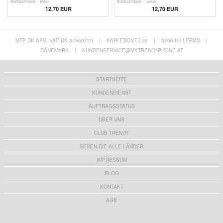
Karbonfaser - Blau
Karbonfaser - Grün
12,70 EUR
12,70 EUR
MTP DK APS, VAT: DK 37860220
|
KARLEBOVEJ 59
|
3400 HILLERØD
|
DÄNEMARK
|
KUNDENSERVICE@MYTRENDYPHONE.AT
STARTSEITE
KUNDENDIENST
AUFTRAGSSTATUS
ÜBER UNS
CLUB TRENDY
SEHEN SIE ALLE LÄNDER
IMPRESSUM
BLOG
KONTAKT
AGB