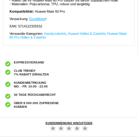
- Halten Sie Ihr Huawei Mate 60 Pro sauber mit dieser staubdichten Hülle
- Materialien: Polycarbonat, TPU, robust und langlebig
Kompatibilität:
Huawei Mate 60 Pro
Verpackung:
Euroblister
r
EAN: 5714122325532
Verwandte Kategorien:
Handyzubehör
,
Huawei Hüllen & Zubehör
,
Huawei Mate
60 Pro Hüllen & Zubehör
EXPRESSVERSAND
CLUB TRENDY
7% RABATT ERHALTEN
KUNDENBETREUUNG
MO. - FR. 10:00 - 22:00
30 TAGE RÜCKGABERECHT
ÜBER 8.000.000 ZUFRIEDENE
KUNDEN
KUNDENMEINUNG HINZUFÜGEN