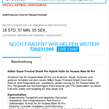
NOCH 1 ARTIKEL VERFÜGBAR
EMPFOHLEN VON MYTRENDYPHONE
BESTELLUNGEN DIE SIE INNERHALB DER NÄCHSTEN
18 STD. 57 MIN. 04 SEK.
AUFGEBEN, WERDEN AM SONNTAG VERSCHICKT!
NOCH FRAGEN? WIR HELFEN WEITER!
720231399
LIVE CHAT
Beschreibung
Nillkin Super Frosted Shield Pro Hybrid Hülle für Huawei Mate 60 Pro
Schützen Sie Ihr Huawei Mate 60 Pro vor Kratzern, Staub, Schmutz und
anderen Schäden mit dem neuen Nillkin Super Frosted Shield Case! Anti-
Rutsch, Anti-Fingerabdruck, staubdicht, ideale Lösung für Ihr Huawei Mate 60
Pro. Hergestellt aus hochwertigem Polycarbonat und TPU Materialien, ist dieser
Fall sehr solide und langlebig für eine lange Zeit.
Eigenschaften:
- Angenehmes Tastgefühl und elegantes Aussehen
- Staubdicht, Anti-Fingerabdruck, Anti-Rutsch
- Vollständiger Schutz für Ihr Huawei Mate 60 Pro
- Einfache, schnelle Installation und Entfernung