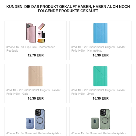
KUNDEN, DIE DAS PRODUKT GEKAUFT HABEN, HABEN AUCH NOCH
FOLGENDE PRODUKTE GEKAUFT
iPhone 15 Pro Flip Hülle - Karbonfaser -
iPad 10.2 2019/2020/2021 Origami Ständer
Roségold
Folio Hülle - Himmelblau
12,70 EUR
15,30 EUR
iPad 10.2 2019/2020/2021 Origami Ständer
iPad 10.2 2019/2020/2021 Origami Ständer
Folio Hülle - Gold
Folio Hülle - Zyan
15,30 EUR
15,30 EUR
iPhone 15 Pro Cover mit Kartensteckplatz -
iPhone 15 Pro Cover mit Kartensteckplatz -