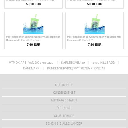
Apple Watch
Apple Watch - Weiß
50,10 EUR
50,10 EUR
Pastellfarbener schwimmender wasserdichter
Pastellfarbener schwimmender wasserdichter
Universal-Koffer - 6.5" - Grün
Universal-Koffer - 6.5"
7,60 EUR
7,60 EUR
MTP DK APS, VAT: DK 37860220
|
KARLEBOVEJ 59
|
3400 HILLERØD
|
DÄNEMARK
|
KUNDENSERVICE@MYTRENDYPHONE.AT
STARTSEITE
KUNDENDIENST
AUFTRAGSSTATUS
ÜBER UNS
CLUB TRENDY
SEHEN SIE ALLE LÄNDER