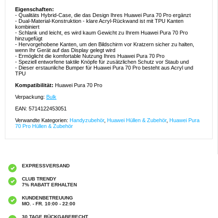
Eigenschaften:
- Qualitäts Hybrid-Case, die das Design Ihres Huawei Pura 70 Pro ergänzt
- Dual-Material-Konstruktion - klare Acryl-Rückwand ist mit TPU Kanten
kombiniert
- Schlank und leicht, es wird kaum Gewicht zu Ihrem Huawei Pura 70 Pro
hinzugefügt
- Hervorgehobene Kanten, um den Bildschirm vor Kratzern sicher zu halten,
wenn Ihr Gerät auf das Display gelegt wird
- Ermöglicht die komfortable Nutzung Ihres Huawei Pura 70 Pro
- Speziell entworfene taktile Knöpfe für zusätzlichen Schutz vor Staub und
- Dieser erstaunliche Bumper für Huawei Pura 70 Pro besteht aus Acryl und
TPU
Kompatibilität:
Huawei Pura 70 Pro
Verpackung:
Bulk
EAN: 5714122453051
Verwandte Kategorien:
Handyzubehör
,
Huawei Hüllen & Zubehör
,
Huawei Pura
70 Pro Hüllen & Zubehör
EXPRESSVERSAND
CLUB TRENDY
7% RABATT ERHALTEN
KUNDENBETREUUNG
MO. - FR. 10:00 - 22:00
30 TAGE RÜCKGABERECHT