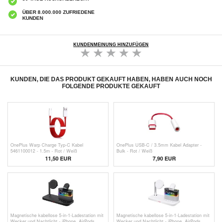
ÜBER 8.000.000 ZUFRIEDENE
KUNDEN
KUNDENMEINUNG HINZUFÜGEN
KUNDEN, DIE DAS PRODUKT GEKAUFT HABEN, HABEN AUCH NOCH
FOLGENDE PRODUKTE GEKAUFT
OnePlus Warp Charge Typ-C Kabel
OnePlus USB-C / 3.5mm Kabel Adapter -
5461100012 - 1.5m - Rot / Weiß
Bulk - Rot / Weiß
11,50 EUR
7,90 EUR
Magnetische kabellose 5-in-1-Ladestation mit
Magnetische kabellose 5-in-1-Ladestation mit
Wecker und Nachtlicht - iPhone, AirPods,
Wecker und Nachtlicht - iPhone, AirPods,