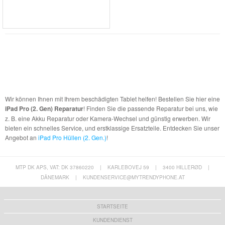
Wir können Ihnen mit Ihrem beschädigten Tablet helfen! Bestellen Sie hier eine
iPad Pro (2. Gen) Reparatur
! Finden Sie die passende Reparatur bei uns, wie
z. B. eine Akku Reparatur oder Kamera-Wechsel und günstig erwerben. Wir
bieten ein schnelles Service, und erstklassige Ersatzteile. Entdecken Sie unser
Angebot an
iPad Pro Hüllen (2. Gen.)
!
MTP DK APS, VAT: DK 37860220
|
KARLEBOVEJ 59
|
3400 HILLERØD
|
DÄNEMARK
|
KUNDENSERVICE@MYTRENDYPHONE.AT
STARTSEITE
KUNDENDIENST