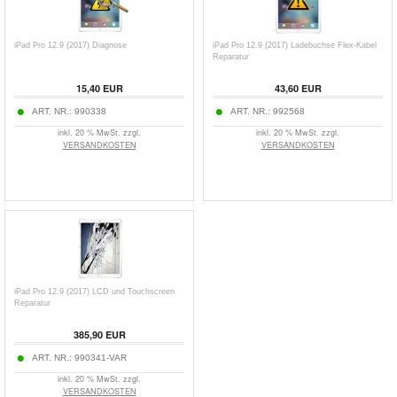
iPad Pro 12.9 (2017) Diagnose
iPad Pro 12.9 (2017) Ladebuchse Flex-Kabel
Reparatur
15,40 EUR
43,60 EUR
ART. NR.:
990338
ART. NR.:
992568
inkl. 20 % MwSt. zzgl.
inkl. 20 % MwSt. zzgl.
VERSANDKOSTEN
VERSANDKOSTEN
iPad Pro 12.9 (2017) LCD und Touchscreen
Reparatur
385,90 EUR
ART. NR.:
990341-VAR
inkl. 20 % MwSt. zzgl.
VERSANDKOSTEN