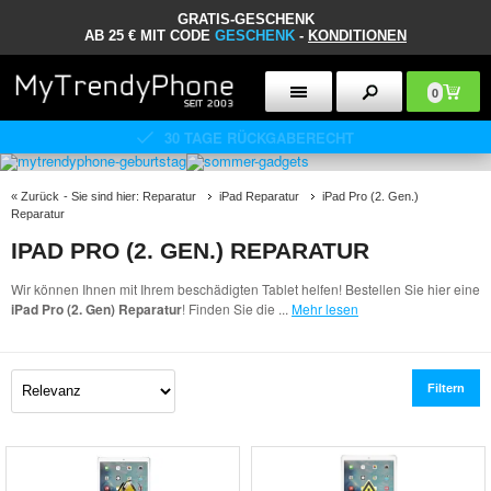
GRATIS-GESCHENK
AB 25 € MIT CODE
GESCHENK
-
KONDITIONEN
0
30 TAGE RÜCKGABERECHT
«
Zurück
- Sie sind hier:
Reparatur
iPad Reparatur
iPad Pro (2. Gen.)
Reparatur
IPAD PRO (2. GEN.) REPARATUR
Wir können Ihnen mit Ihrem beschädigten Tablet helfen! Bestellen Sie hier eine
iPad Pro (2. Gen) Reparatur
! Finden Sie die
...
Mehr lesen
Filtern