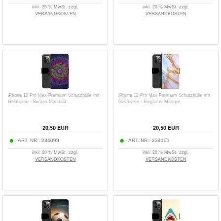
inkl. 20 % MwSt. zzgl.
inkl. 20 % MwSt. zzgl.
VERSANDKOSTEN
VERSANDKOSTEN
iPhone 12 Pro Max Premium Schutzhülle mit
iPhone 12 Pro Max Premium Schutzhülle mit
Geldbörse - Buntes Mandala
Geldbörse - Eleganter Marmor
20,50
EUR
20,50
EUR
ART. NR.:
234099
ART. NR.:
234101
inkl. 20 % MwSt. zzgl.
inkl. 20 % MwSt. zzgl.
VERSANDKOSTEN
VERSANDKOSTEN