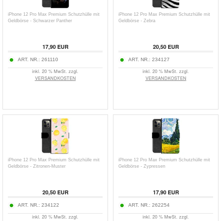
iPhone 12 Pro Max Premium Schutzhülle mit
iPhone 12 Pro Max Premium Schutzhülle mit
Geldbörse - Schwarzer Panther
Geldbörse - Zebra
17,90
EUR
20,50
EUR
ART. NR.:
261110
ART. NR.:
234127
inkl. 20 % MwSt. zzgl.
inkl. 20 % MwSt. zzgl.
VERSANDKOSTEN
VERSANDKOSTEN
iPhone 12 Pro Max Premium Schutzhülle mit
iPhone 12 Pro Max Premium Schutzhülle mit
Geldbörse - Zitronen-Muster
Geldbörse - Zypressen
20,50
EUR
17,90
EUR
ART. NR.:
234122
ART. NR.:
262254
inkl. 20 % MwSt. zzgl.
inkl. 20 % MwSt. zzgl.