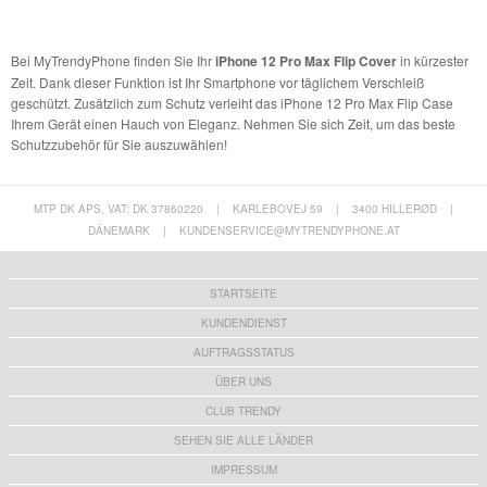
Bei MyTrendyPhone finden Sie Ihr
iPhone 12 Pro Max Flip Cover
in kürzester
Zeit. Dank dieser Funktion ist Ihr Smartphone vor täglichem Verschleiß
geschützt. Zusätzlich zum Schutz verleiht das iPhone 12 Pro Max Flip Case
Ihrem Gerät einen Hauch von Eleganz. Nehmen Sie sich Zeit, um das beste
Schutzzubehör für Sie auszuwählen!
MTP DK APS, VAT: DK 37860220
|
KARLEBOVEJ 59
|
3400 HILLERØD
|
DÄNEMARK
|
KUNDENSERVICE@MYTRENDYPHONE.AT
STARTSEITE
KUNDENDIENST
AUFTRAGSSTATUS
ÜBER UNS
CLUB TRENDY
SEHEN SIE ALLE LÄNDER
IMPRESSUM