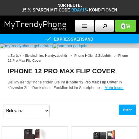
NUR HEUTE:
15 % SPAREN MIT CODE
BDAY15
-
KONDITIONEN
0
EXPRESSVERSAND
«
Zurück
- Sie sind hier:
Handyzubehör
iPhone Hüllen & Zubehör
iPhone
12 Pro Max Flip Cover
IPHONE 12 PRO MAX FLIP COVER
Bei MyTrendyPhone finden Sie Ihr
iPhone 12 Pro Max Flip Cover
in
kürzester Zeit. Dank dieser Funktion ist Ihr Smartphone
...
Mehr lesen
Filter