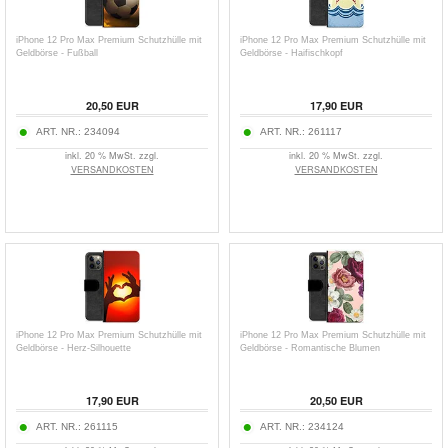
iPhone 12 Pro Max Premium Schutzhülle mit
iPhone 12 Pro Max Premium Schutzhülle mit
Geldbörse - Fußball
Geldbörse - Haifischkopf
20,50
EUR
17,90
EUR
ART. NR.:
234094
ART. NR.:
261117
inkl. 20 % MwSt. zzgl.
inkl. 20 % MwSt. zzgl.
VERSANDKOSTEN
VERSANDKOSTEN
iPhone 12 Pro Max Premium Schutzhülle mit
iPhone 12 Pro Max Premium Schutzhülle mit
Geldbörse - Herz-Silhouette
Geldbörse - Romantische Blumen
17,90
EUR
20,50
EUR
ART. NR.:
261115
ART. NR.:
234124