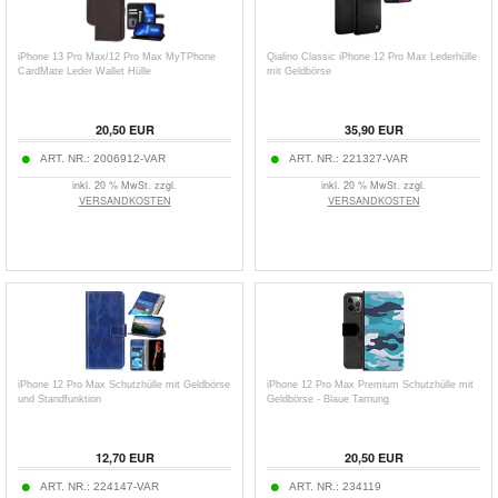
iPhone 13 Pro Max/12 Pro Max MyTPhone
Qialino Classic iPhone 12 Pro Max Lederhülle
CardMate Leder Wallet Hülle
mit Geldbörse
20,50
EUR
35,90
EUR
ART. NR.:
2006912-VAR
ART. NR.:
221327-VAR
inkl. 20 % MwSt. zzgl.
inkl. 20 % MwSt. zzgl.
VERSANDKOSTEN
VERSANDKOSTEN
iPhone 12 Pro Max Schutzhülle mit Geldbörse
iPhone 12 Pro Max Premium Schutzhülle mit
und Standfunktion
Geldbörse - Blaue Tarnung
12,70
EUR
20,50
EUR
ART. NR.:
224147-VAR
ART. NR.:
234119