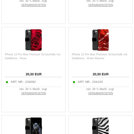
inkl. 20 % MwSt. zzgl.
inkl. 20 % MwSt. zzgl.
VERSANDKOSTEN
VERSANDKOSTEN
iPhone 12 Pro Max Premium Schutzhülle mit
iPhone 12 Pro Max Premium Schutzhülle mit
Geldbörse - Rose
Geldbörse - Roter Marmor
20,50
EUR
20,50
EUR
ART. NR.:
234092
ART. NR.:
234105
inkl. 20 % MwSt. zzgl.
inkl. 20 % MwSt. zzgl.
VERSANDKOSTEN
VERSANDKOSTEN