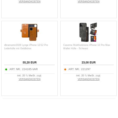
VERSANDKOSTEN
VERSANDKOSTEN
dbramante1928 Lynge iPhone 12/12 Pro
Caseme Multifunktions iPhone 12 Pro Max
Lederhülle mit Geldbörse
Wallet Hülle - Schwarz
55,20
EUR
23,00
EUR
ART. NR.:
224185-VAR
ART. NR.:
221297
inkl. 20 % MwSt. zzgl.
inkl. 20 % MwSt. zzgl.
VERSANDKOSTEN
VERSANDKOSTEN