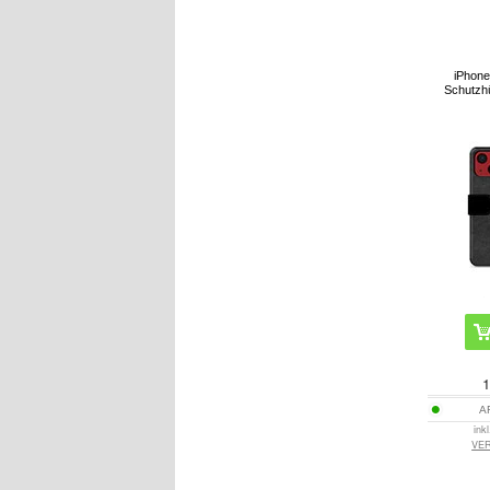
iPhone
Schutzhü
1
A
ink
VE