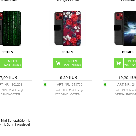
7,90
EUR
19,20
EUR
19,20
EU
RT. NR.:
261253
ART. NR.:
243736
ART. NR.:
24
l. 20 % MwSt. zzgl.
inkl. 20 % MwSt. zzgl.
inkl. 20 % MwSt
RSANDKOSTEN
VERSANDKOSTEN
VERSANDKOS
 Mini Schutzhülle mit
 mit Schminkspiegel