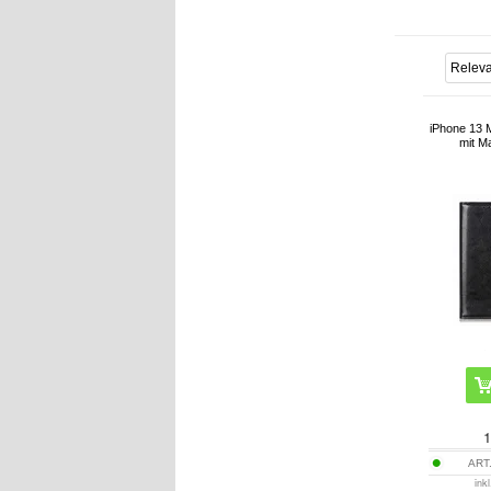
iPhone 13 M
mit M
1
ART.
ink