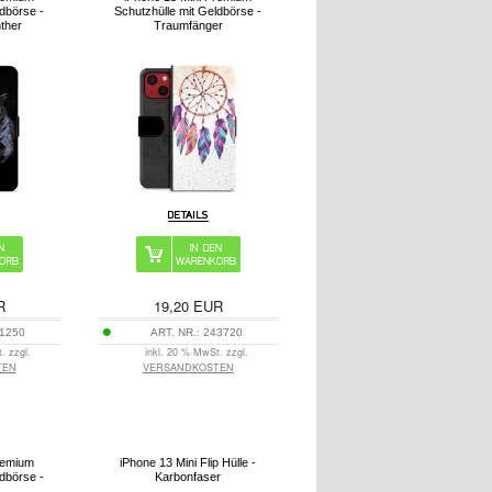
ldbörse -
Schutzhülle mit Geldbörse -
ther
Traumfänger
R
19,20
EUR
1250
ART. NR.:
243720
. zzgl.
inkl. 20 % MwSt. zzgl.
TEN
VERSANDKOSTEN
remium
iPhone 13 Mini Flip Hülle -
ldbörse -
Karbonfaser