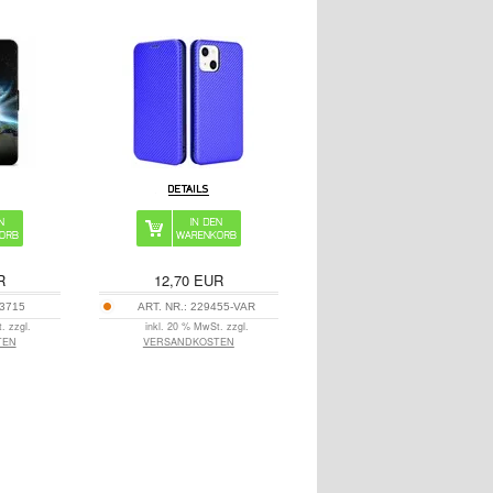
R
12,70
EUR
3715
ART. NR.:
229455-VAR
. zzgl.
inkl. 20 % MwSt. zzgl.
TEN
VERSANDKOSTEN