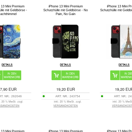
 13 Mini Premium
iPhone 13 Mini Premium
iPhone 13 Mini P
lle mit Geldbörse -
Schutzhülle mit Geldbörse - No
Schutzhülle mit Geldb
achthimmel
Pain, No Gain
7,90
EUR
19,20
EUR
19,20
EU
RT. NR.:
262046
ART. NR.:
243754
ART. NR.:
24
l. 20 % MwSt. zzgl.
inkl. 20 % MwSt. zzgl.
inkl. 20 % MwSt
RSANDKOSTEN
VERSANDKOSTEN
VERSANDKOS
 13 Mini Premium
iPhone 13 Mini Premium
iPhone 13 Mini P