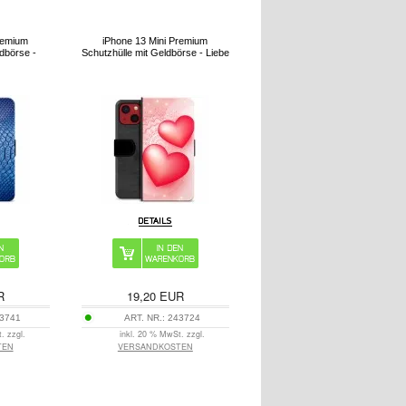
remium
iPhone 13 Mini Premium
ldbörse -
Schutzhülle mit Geldbörse - Liebe
R
19,20
EUR
3741
ART. NR.:
243724
. zzgl.
inkl. 20 % MwSt. zzgl.
TEN
VERSANDKOSTEN