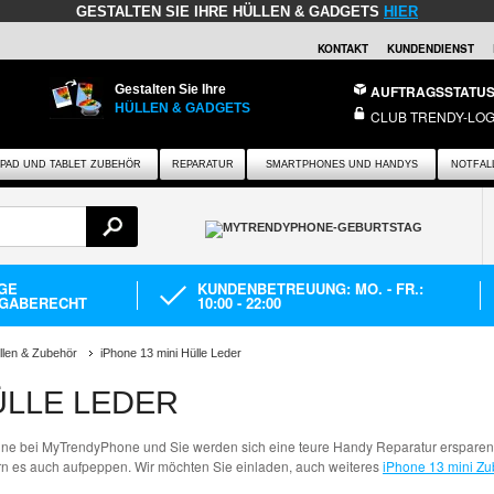
GESTALTEN SIE IHRE HÜLLEN & GADGETS
HIER
KONTAKT
KUNDENDIENST
Gestalten Sie Ihre
AUFTRAGSSTATU
HÜLLEN & GADGETS
CLUB TRENDY-LOG
IPAD UND TABLET ZUBEHÖR
REPARATUR
SMARTPHONES UND HANDYS
NOTFAL
AGE
KUNDENBETREUUNG: MO. - FR.:
GABERECHT
10:00 - 22:00
llen & Zubehör
iPhone 13 mini Hülle Leder
ÜLLE LEDER
ine bei MyTrendyPhone und Sie werden sich eine teure Handy Reparatur ersparen. 
rn es auch aufpeppen. Wir möchten Sie einladen, auch weiteres
iPhone 13 mini Z