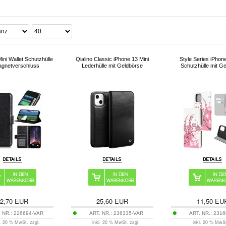
ini Wallet Schutzhülle
Qialino Classic iPhone 13 Mini
Style Series iPhone
agnetverschluss
Lederhülle mit Geldbörse
Schutzhülle mit G
2,70
EUR
25,60
EUR
11,50
EU
 NR.:
226694-VAR
ART. NR.:
236335-VAR
ART. NR.:
2316
l. 20 % MwSt. zzgl.
inkl. 20 % MwSt. zzgl.
inkl. 20 % MwSt