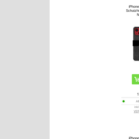
iPhone
Schutzhü
N
1
A
ink
VE
iPhone