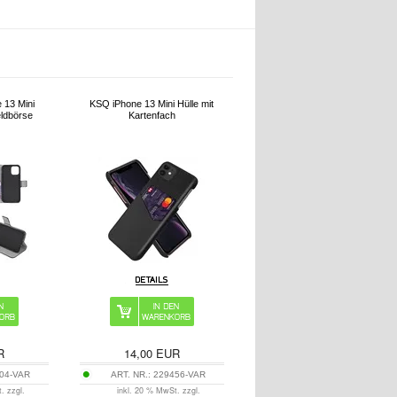
 13 Mini
KSQ iPhone 13 Mini Hülle mit
eldbörse
Kartenfach
R
14,00
EUR
04-VAR
ART. NR.:
229456-VAR
. zzgl.
inkl. 20 % MwSt. zzgl.