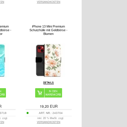
TEN
VERSANDKOSTEN
remium
iPhone 13 Mini Premium
ldbörse -
Schutzhülle mit Geldbörse -
or
Blumen
R
19,20
EUR
3718
ART. NR.:
243704
. zzgl.
inkl. 20 % MwSt. zzgl.
TEN
VERSANDKOSTEN