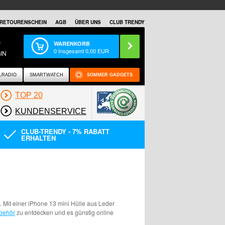
RETOURENSCHEIN
AGB
ÜBER UNS
CLUB TRENDY
S
WARENKORB
0
Insgesamt
0,00
EUR
IN
LRADIO
SMARTWATCH
SOMMER GADGETS
TOP 20
KUNDENSERVICE
CLUB-TRENDY - 7% RABATT
ERHALTEN
Mit einer iPhone 13 mini Hülle aus Leder
ubehör
zu entdecken und es günstig online