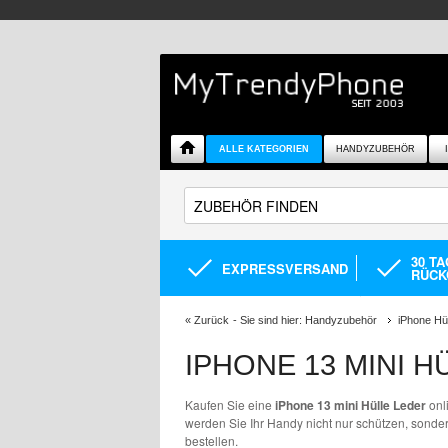
ALLE KATEGORIEN
HANDYZUBEHÖR
30 T
EXPRESSVERSAND
RÜCK
«
Zurück
- Sie sind hier:
Handyzubehör
iPhone Hü
IPHONE 13 MINI H
Kaufen Sie eine
iPhone 13 mini Hülle Leder
onl
werden Sie Ihr Handy nicht nur schützen, sonde
bestellen.