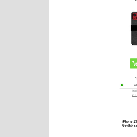
1
A
ink
VE
iPhone 13
Geldbörse