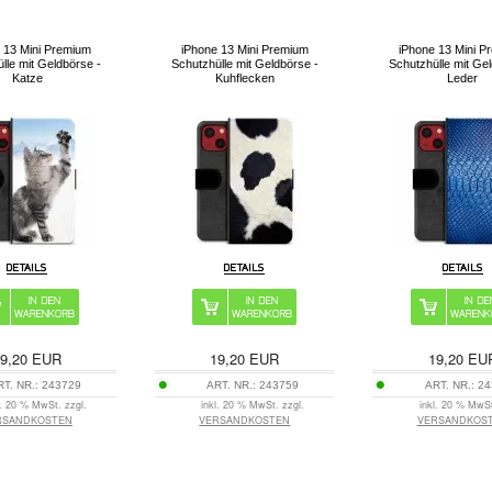
 13 Mini Premium
iPhone 13 Mini Premium
iPhone 13 Mini P
lle mit Geldbörse -
Schutzhülle mit Geldbörse -
Schutzhülle mit Ge
Katze
Kuhflecken
Leder
9,20
EUR
19,20
EUR
19,20
EU
RT. NR.:
243729
ART. NR.:
243759
ART. NR.:
24
l. 20 % MwSt. zzgl.
inkl. 20 % MwSt. zzgl.
inkl. 20 % MwSt
RSANDKOSTEN
VERSANDKOSTEN
VERSANDKOS