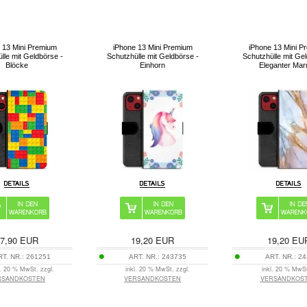
 13 Mini Premium
iPhone 13 Mini Premium
iPhone 13 Mini P
lle mit Geldbörse -
Schutzhülle mit Geldbörse -
Schutzhülle mit Ge
Blöcke
Einhorn
Eleganter Ma
7,90
EUR
19,20
EUR
19,20
EU
RT. NR.:
261251
ART. NR.:
243735
ART. NR.:
24
l. 20 % MwSt. zzgl.
inkl. 20 % MwSt. zzgl.
inkl. 20 % MwSt
RSANDKOSTEN
VERSANDKOSTEN
VERSANDKOS