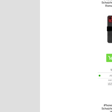
Schutzhü
Roma
1
A
ink
VE
iPhone
Schutzhü
V