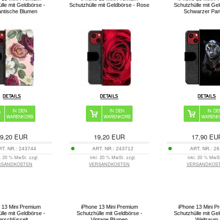
lle mit Geldbörse -
Schutzhülle mit Geldbörse - Rose
Schutzhülle mit Ge
ntische Blumen
Schwarzer Pan
9,20
EUR
19,20
EUR
17,90
EU
RT. NR.:
243744
ART. NR.:
243712
ART. NR.:
26
l. 20 % MwSt. zzgl.
inkl. 20 % MwSt. zzgl.
inkl. 20 % MwSt
RSANDKOSTEN
VERSANDKOSTEN
VERSANDKOS
 13 Mini Premium
iPhone 13 Mini Premium
iPhone 13 Mini P
lle mit Geldbörse -
Schutzhülle mit Geldbörse -
Schutzhülle mit Ge
erschlüsselt
Vintage Blumen
Weltraum