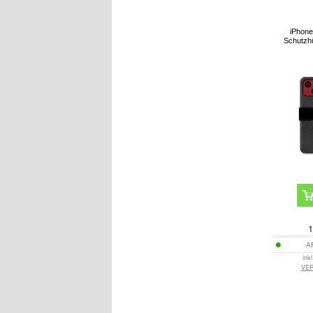
iPhone
Schutzhü
1
A
ink
VE