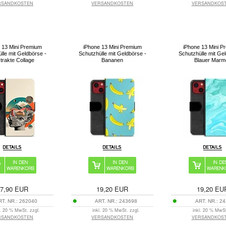
RSANDKOSTEN
VERSANDKOSTEN
VERSANDKOS
 13 Mini Premium
iPhone 13 Mini Premium
iPhone 13 Mini P
lle mit Geldbörse -
Schutzhülle mit Geldbörse -
Schutzhülle mit Ge
trakte Collage
Bananen
Blauer Marm
7,90
EUR
19,20
EUR
19,20
EU
RT. NR.:
262040
ART. NR.:
243698
ART. NR.:
24
l. 20 % MwSt. zzgl.
inkl. 20 % MwSt. zzgl.
inkl. 20 % MwSt
RSANDKOSTEN
VERSANDKOSTEN
VERSANDKOS