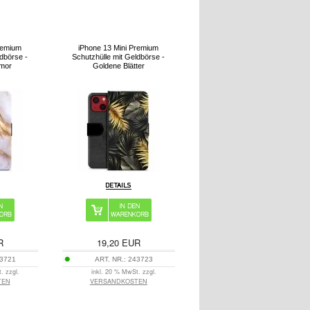
remium
iPhone 13 Mini Premium
ldbörse -
Schutzhülle mit Geldbörse -
rmor
Goldene Blätter
R
19,20
EUR
3721
ART. NR.:
243723
. zzgl.
inkl. 20 % MwSt. zzgl.
TEN
VERSANDKOSTEN