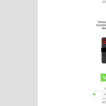
VE
iPhone
Schutzhü
Abs
1
A
ink
VE