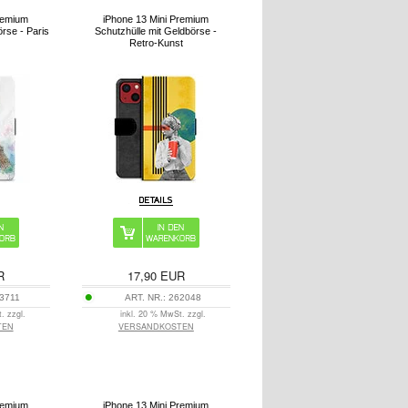
remium
iPhone 13 Mini Premium
örse - Paris
Schutzhülle mit Geldbörse -
Retro-Kunst
R
17,90
EUR
3711
ART. NR.:
262048
. zzgl.
inkl. 20 % MwSt. zzgl.
TEN
VERSANDKOSTEN
remium
iPhone 13 Mini Premium