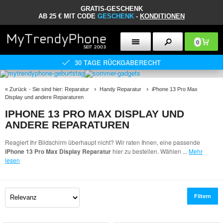
GRATIS-GESCHENK
AB 25 € MIT CODE
GESCHENK
-
KONDITIONEN
0
30 TAGE RÜCKGABERECHT
«
Zurück
- Sie sind hier:
Reparatur
Handy Reparatur
iPhone 13 Pro Max
Display und andere Reparaturen
IPHONE 13 PRO MAX DISPLAY UND
ANDERE REPARATUREN
Reagiert Ihr Bildschirm überhaupt nicht? Wir raten Ihnen, eine passende
iPhone 13 Pro Max Display Reparatur
hier zu bestellen. Wählen
...
Mehr
lesen
Filtern