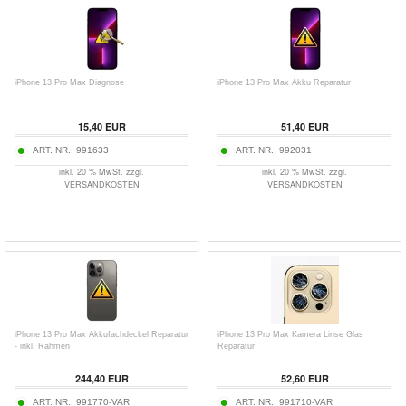
iPhone 13 Pro Max Diagnose
iPhone 13 Pro Max Akku Reparatur
15,40 EUR
51,40 EUR
ART. NR.:
991633
ART. NR.:
992031
inkl. 20 % MwSt. zzgl.
inkl. 20 % MwSt. zzgl.
VERSANDKOSTEN
VERSANDKOSTEN
iPhone 13 Pro Max Akkufachdeckel Reparatur
iPhone 13 Pro Max Kamera Linse Glas
- inkl. Rahmen
Reparatur
244,40 EUR
52,60 EUR
ART. NR.:
991770-VAR
ART. NR.:
991710-VAR