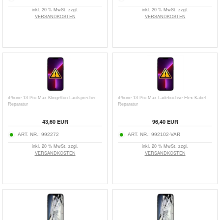
inkl. 20 % MwSt. zzgl.
inkl. 20 % MwSt. zzgl.
VERSANDKOSTEN
VERSANDKOSTEN
iPhone 13 Pro Max Klingelton Lautsprecher
iPhone 13 Pro Max Ladebuchse Flex-Kabel
Reparatur
Reparatur
43,60 EUR
96,40 EUR
ART. NR.:
992272
ART. NR.:
992102-VAR
inkl. 20 % MwSt. zzgl.
inkl. 20 % MwSt. zzgl.
VERSANDKOSTEN
VERSANDKOSTEN