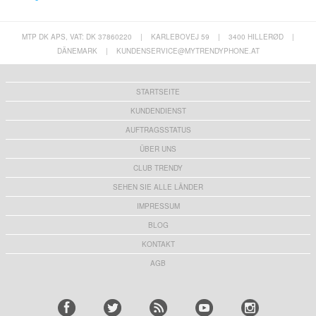
MTP DK APS, VAT: DK 37860220
|
KARLEBOVEJ 59
|
3400 HILLERØD
|
DÄNEMARK
|
KUNDENSERVICE@MYTRENDYPHONE.AT
STARTSEITE
KUNDENDIENST
AUFTRAGSSTATUS
ÜBER UNS
CLUB TRENDY
SEHEN SIE ALLE LÄNDER
IMPRESSUM
BLOG
KONTAKT
AGB