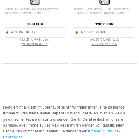
iPhone 13 Pro Max LCD und Touchscreen
iPhone 13 Pro Max LCD und Touchscreen
Reparatur - Schwarz - Grad A
Reparatur - Schwarz - Original-Qualität
83,50 EUR
328,00 EUR
ART. NR.:
993197
ART. NR.:
991635
inkl. 20 % MwSt. zzgl.
inkl. 20 % MwSt. zzgl.
VERSANDKOSTEN
VERSANDKOSTEN
Reagiert Ihr Bildschirm überhaupt nicht? Wir raten Ihnen, eine passende
iPhone 13 Pro Max Display Reparatur
hier zu bestellen. Wählen Sie die
gewünschte Reparatur aus und senden Sie Ihr Gerät einfach an unsere
Adresse. Alle iPhone 13 Pro Max Reparaturen werden von qualifizierten
Fachleuten durchgeführt. Kaufen Sie dringend ein
iPhone 13 Pro Max
Panzerglas
.