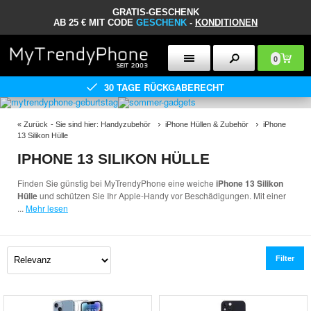
GRATIS-GESCHENK
AB 25 € MIT CODE
GESCHENK
-
KONDITIONEN
0
30 TAGE RÜCKGABERECHT
«
Zurück
- Sie sind hier:
Handyzubehör
iPhone Hüllen & Zubehör
iPhone
13 Silikon Hülle
IPHONE 13 SILIKON HÜLLE
Finden Sie günstig bei MyTrendyPhone eine weiche
iPhone 13 Silikon
Hülle
und schützen Sie Ihr Apple-Handy vor Beschädigungen. Mit einer
...
Mehr lesen
Filter