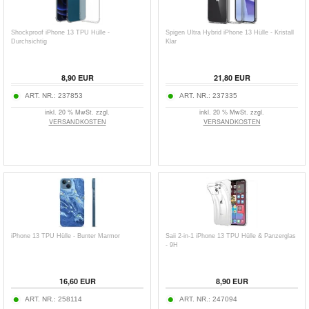
Shockproof iPhone 13 TPU Hülle -
Spigen Ultra Hybrid iPhone 13 Hülle - Kristall
Durchsichtig
Klar
8,90
EUR
21,80
EUR
ART. NR.:
237853
ART. NR.:
237335
inkl. 20 % MwSt. zzgl.
inkl. 20 % MwSt. zzgl.
VERSANDKOSTEN
VERSANDKOSTEN
iPhone 13 TPU Hülle - Bunter Marmor
Saii 2-in-1 iPhone 13 TPU Hülle & Panzerglas
- 9H
16,60
EUR
8,90
EUR
ART. NR.:
258114
ART. NR.:
247094