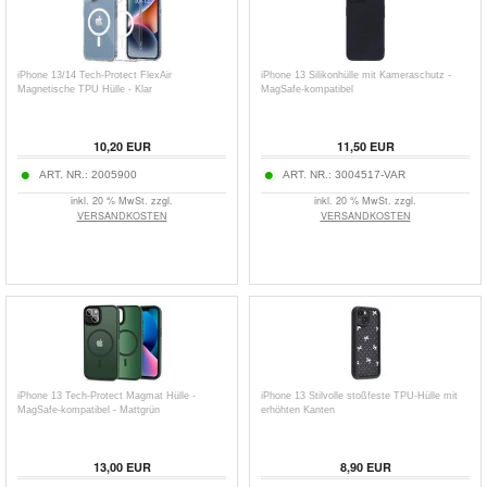
iPhone 13/14 Tech-Protect FlexAir
iPhone 13 Silikonhülle mit Kameraschutz -
Magnetische TPU Hülle - Klar
MagSafe-kompatibel
10,20
EUR
11,50
EUR
ART. NR.:
2005900
ART. NR.:
3004517-VAR
inkl. 20 % MwSt. zzgl.
inkl. 20 % MwSt. zzgl.
VERSANDKOSTEN
VERSANDKOSTEN
iPhone 13 Tech-Protect Magmat Hülle -
iPhone 13 Stilvolle stoßfeste TPU-Hülle mit
MagSafe-kompatibel - Mattgrün
erhöhten Kanten
13,00
EUR
8,90
EUR