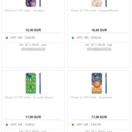
iPhone 13 TPU Hülle - Amethyst
iPhone 13 TPU Hülle - Aquarell Blumen
15,30
EUR
16,60
EUR
ART. NR.:
268185
ART. NR.:
258118
inkl. 20 % MwSt. zzgl.
inkl. 20 % MwSt. zzgl.
VERSANDKOSTEN
VERSANDKOSTEN
iPhone 13 TPU Hülle - Avocado Muster
iPhone 13 TPU Hülle - Basketball
17,90
EUR
17,90
EUR
ART. NR.:
239811
ART. NR.:
239790
inkl. 20 % MwSt. zzgl.
inkl. 20 % MwSt. zzgl.