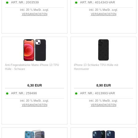
ART. NR.:
2003539
ART. NR.:
4014343-VAR
inkl. 20 % MwSt. zzgl.
inkl. 20 % MwSt. zzgl.
VERSANDKOSTEN
VERSANDKOSTEN
Anti-Fingerabdrücke Matte iPhone 13 TPU
iPhone 13 Schlanke TPU-Hülle mit
Hülle - Schwarz
Herzmuster
6,30
EUR
8,90
EUR
ART. NR.:
259496
ART. NR.:
4013993-VAR
inkl. 20 % MwSt. zzgl.
inkl. 20 % MwSt. zzgl.
VERSANDKOSTEN
VERSANDKOSTEN