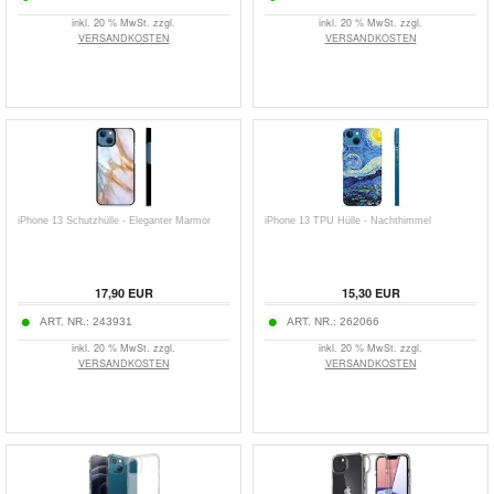
inkl. 20 % MwSt. zzgl.
inkl. 20 % MwSt. zzgl.
VERSANDKOSTEN
VERSANDKOSTEN
iPhone 13 Schutzhülle - Eleganter Marmor
iPhone 13 TPU Hülle - Nachthimmel
17,90
EUR
15,30
EUR
ART. NR.:
243931
ART. NR.:
262066
inkl. 20 % MwSt. zzgl.
inkl. 20 % MwSt. zzgl.
VERSANDKOSTEN
VERSANDKOSTEN