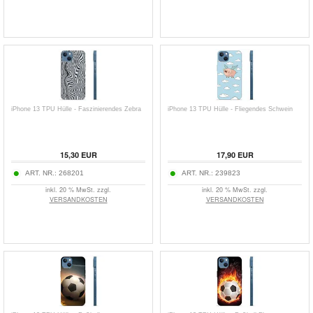
iPhone 13 TPU Hülle - Faszinierendes Zebra
iPhone 13 TPU Hülle - Fliegendes Schwein
15,30
EUR
17,90
EUR
ART. NR.:
268201
ART. NR.:
239823
inkl. 20 % MwSt. zzgl.
inkl. 20 % MwSt. zzgl.
VERSANDKOSTEN
VERSANDKOSTEN