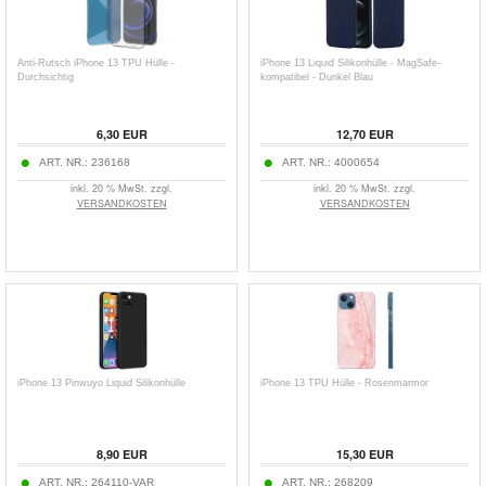
Anti-Rutsch iPhone 13 TPU Hülle -
iPhone 13 Liquid Silikonhülle - MagSafe-
Durchsichtig
kompatibel - Dunkel Blau
6,30
EUR
12,70
EUR
ART. NR.:
236168
ART. NR.:
4000654
inkl. 20 % MwSt. zzgl.
inkl. 20 % MwSt. zzgl.
VERSANDKOSTEN
VERSANDKOSTEN
iPhone 13 Pinwuyo Liquid Silikonhülle
iPhone 13 TPU Hülle - Rosenmarmor
8,90
EUR
15,30
EUR
ART. NR.:
264110-VAR
ART. NR.:
268209