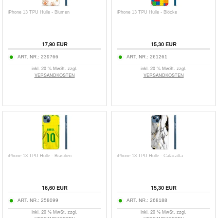
iPhone 13 TPU Hülle - Blumen
iPhone 13 TPU Hülle - Blöcke
17,90
EUR
15,30
EUR
ART. NR.:
239766
ART. NR.:
261261
inkl. 20 % MwSt. zzgl.
inkl. 20 % MwSt. zzgl.
VERSANDKOSTEN
VERSANDKOSTEN
iPhone 13 TPU Hülle - Brasilien
iPhone 13 TPU Hülle - Calacatta
16,60
EUR
15,30
EUR
ART. NR.:
258099
ART. NR.:
268188
inkl. 20 % MwSt. zzgl.
inkl. 20 % MwSt. zzgl.