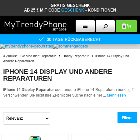
GRATIS-GESCHENK
AB 25 € MIT CODE
GESCHENK
-
KONDITIONEN
0
30 TAGE RÜCKGABERECHT
«
Zurück
- Sie sind hier:
Reparatur
Handy Reparatur
iPhone 14 Display und
Andere Reparaturen
IPHONE 14 DISPLAY UND ANDERE
REPARATUREN
iPhone 14 Display Reparatur
oder andere iPhone 14 Reparaturen benötigt?
Verschwenden Sie nicht Ihre Zeit mit der Suche nach einer
...
Mehr lesen
Filtern