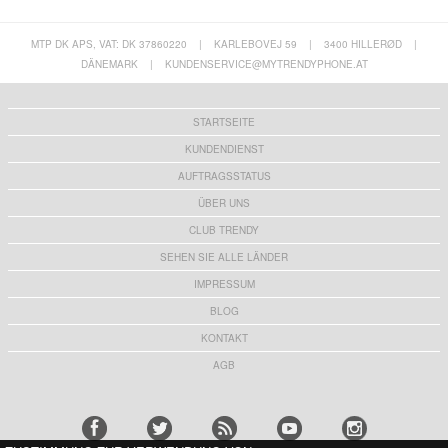
MTP DK APS, VAT: DK 37860220
|
KARLEBOVEJ 59
|
3400 HILLERØD
|
DÄNEMARK
|
KUNDENSERVICE@MYTRENDYPHONE.AT
STARTSEITE
KUNDENDIENST
AUFTRAGSSTATUS
ÜBER UNS
CLUB TRENDY
SEHEN SIE ALLE LÄNDER
IMPRESSUM
BLOG
KONTAKT
AGB