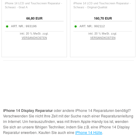
iPhone 14 LCD und Touchscreen Reparatur -
iPhone 14 LCD und Touchscreen Reparatur -
Schwarz - Grad A
Schwarz - Original-Qualität
66,80 EUR
160,70 EUR
ART. NR.:
993196
ART. NR.:
992112
inkl. 20 % MwSt. zzgl.
inkl. 20 % MwSt. zzgl.
VERSANDKOSTEN
VERSANDKOSTEN
iPhone 14 Display Reparatur
oder andere iPhone 14 Reparaturen benötigt?
Verschwenden Sie nicht Ihre Zeit mit der Suche nach einer Reparaturanleitung
im Internet. Um herauszufinden, was mit Ihrem Apple-Handy los ist, wenden
Sie sich an unsere fähigen Techniker, indem Sie z.B. eine iPhone 14 Display
Reparatur erwerben. Kaufen Sie auch eine
iPhone 14 Hülle
.