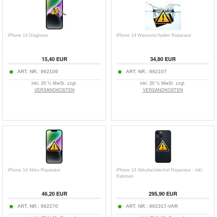
iPhone 14 Diagnose
iPhone 14 Wasserschaden Reparatur
15,40 EUR
34,80 EUR
ART. NR.:
992106
ART. NR.:
992107
inkl. 20 % MwSt. zzgl.
inkl. 20 % MwSt. zzgl.
VERSANDKOSTEN
VERSANDKOSTEN
iPhone 14 Akku Reparatur
iPhone 14 Akkufachdeckel Reparatur - inkl.
Rahmen
46,20 EUR
295,90 EUR
ART. NR.:
992270
ART. NR.:
992317-VAR