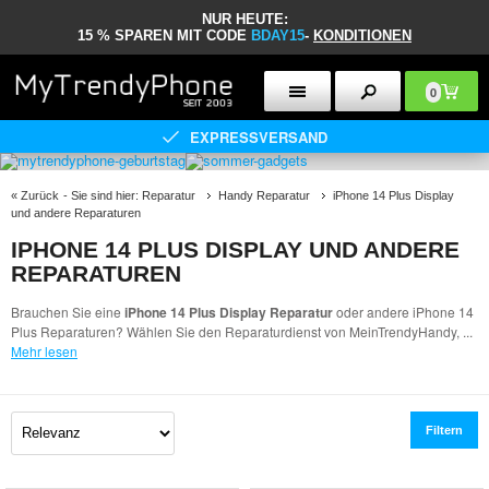
NUR HEUTE:
15 % SPAREN MIT CODE
BDAY15
-
KONDITIONEN
0
EXPRESSVERSAND
«
Zurück
- Sie sind hier:
Reparatur
Handy Reparatur
iPhone 14 Plus Display
und andere Reparaturen
IPHONE 14 PLUS DISPLAY UND ANDERE
REPARATUREN
Brauchen Sie eine
iPhone 14 Plus Display Reparatur
oder andere iPhone 14
Plus Reparaturen? Wählen Sie den Reparaturdienst von MeinTrendyHandy,
...
Mehr lesen
Filtern