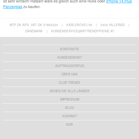
ist sehr einfach! Ratsam wäre es gleich auch eine Hülle oder
iPhone 14 Plus
Panzerglas
zu kaufen.
MTP DK APS, VAT: DK 37860220
|
KARLEBOVEJ 59
|
3400 HILLERØD
|
DÄNEMARK
|
KUNDENSERVICE@MYTRENDYPHONE.AT
STARTSEITE
KUNDENDIENST
AUFTRAGSSTATUS
ÜBER UNS
CLUB TRENDY
SEHEN SIE ALLE LÄNDER
IMPRESSUM
BLOG
KONTAKT
AGB