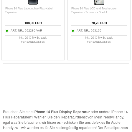
iPhone 14 Plus Ladebuchse Flex-Kabel
iPhone 14 Plus LCD und Touchscreen
Reparatur
Reparatur - Schwarz - Grad A
108,00 EUR
70,70 EUR
ART. NR.:
992286-VAR
ART. NR.:
993195
inkl. 20 % MwSt. zzgl.
inkl. 20 % MwSt. zzgl.
VERSANDKOSTEN
VERSANDKOSTEN
Brauchen Sie eine
iPhone 14 Plus Display Reparatur
oder andere iPhone 14
Plus Reparaturen? Wählen Sie den Reparaturdienst von MeinTrendyHandy,
egal was Sie brauchen, wir lösen es - schicken Sie uns defektes Ihr Apple
Handy zu - wir werden es für Sie kostengünstig reparieren! Der Bestellprozess