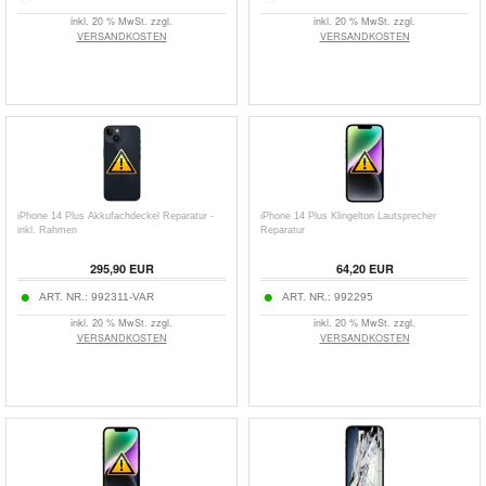
inkl. 20 % MwSt. zzgl.
inkl. 20 % MwSt. zzgl.
VERSANDKOSTEN
VERSANDKOSTEN
iPhone 14 Plus Akkufachdeckel Reparatur -
iPhone 14 Plus Klingelton Lautsprecher
inkl. Rahmen
Reparatur
295,90 EUR
64,20 EUR
ART. NR.:
992311-VAR
ART. NR.:
992295
inkl. 20 % MwSt. zzgl.
inkl. 20 % MwSt. zzgl.
VERSANDKOSTEN
VERSANDKOSTEN