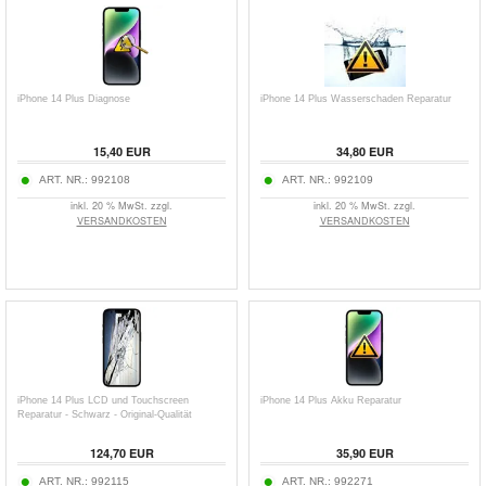
iPhone 14 Plus Diagnose
iPhone 14 Plus Wasserschaden Reparatur
15,40 EUR
34,80 EUR
ART. NR.:
992108
ART. NR.:
992109
inkl. 20 % MwSt. zzgl.
inkl. 20 % MwSt. zzgl.
VERSANDKOSTEN
VERSANDKOSTEN
iPhone 14 Plus LCD und Touchscreen
iPhone 14 Plus Akku Reparatur
Reparatur - Schwarz - Original-Qualität
124,70 EUR
35,90 EUR
ART. NR.:
992115
ART. NR.:
992271