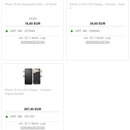
iPhone 15 Pro Kompatibel Akku - 3274mAh
iPhone 15 Pro LCD Display - Schwarz - Grad
A
19,20
16,60
EUR
34,60
EUR
ART. NR.:
257949
ART. NR.:
269582
inkl. 20 % MwSt. zzgl.
inkl. 20 % MwSt. zzgl.
VERSANDKOSTEN
VERSANDKOSTEN
iPhone 15 Pro LCD Display - Schwarz -
Original-Qualität
307,40
EUR
ART. NR.:
257767
inkl. 20 % MwSt. zzgl.
VERSANDKOSTEN