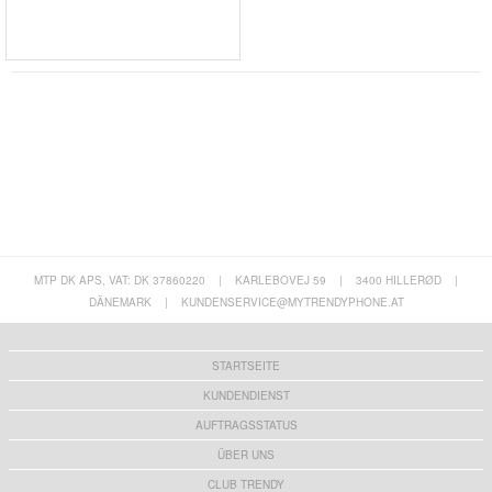
MTP DK APS, VAT: DK 37860220
|
KARLEBOVEJ 59
|
3400 HILLERØD
|
DÄNEMARK
|
KUNDENSERVICE@MYTRENDYPHONE.AT
STARTSEITE
KUNDENDIENST
AUFTRAGSSTATUS
ÜBER UNS
CLUB TRENDY