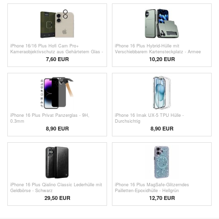
iPhone 16/16 Plus Hofi Cam Pro+
iPhone 16 Plus Hybrid-Hülle mit
Kameraobjektivschutz aus Gehärtetem Glas -
Verschiebbarem Kartensteckplatz - Armee
Durchsichtig / Schwarz
Grün
7,60 EUR
10,20 EUR
iPhone 16 Plus Privat Panzerglas - 9H,
iPhone 16 Imak UX-5 TPU Hülle -
0.3mm
Durchsichtig
8,90 EUR
8,90 EUR
iPhone 16 Plus Qialino Classic Lederhülle mit
iPhone 16 Plus MagSafe-Glitzerndes
Geldbörse - Schwarz
Pailletten-Epoxidhülle - Hellgrün
29,50 EUR
12,70 EUR