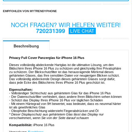
EMPFOHLEN VON MYTRENDYPHONE
NOCH FRAGEN? WIR HELFEN WEITER!
720231399
LIVE CHAT
Beschreibung
Privacy Full Cover Panzerglas für iPhone 16 Plus
Dieses vollständig abdeckende Hartglas ist die ultimative Lösung, um den
Bildschirm Ihres iPhone 16 Plus zu schützen und gleichzeitig Ihre Privatsphäre
zu schützen. Der Blickschutzfilter ist das herausragende Merkmal dieses
gehärteten Glases, das Ihre sensiblen Daten vor neugierigen Blicken schützt.
Das vollständig abdeckende Design dieses gehärteten Glases sorgt dafür,
dass jede Ecke des Bildschirms Ihres iPhone 16 Plus geschützt ist.
Eigenschaften:
- Vollständiger Sichtschutz aus gehärtetem Glas für das iPhone 16 Plus
- Der Datenschutzfilter verhindert, dass andere Ihren Bildschirm sehen können
- Schützt das Display Ihres iPhone 16 Plus vor täglichen Schäden
- Mit einem Härtegrad von 9H bewertet, was bedeutet, dass es neunmal härter
ist als gewöhnliches Glas
- Oleophobe Beschichtung widersteht Fingerabdrücken und Öl
* Dieser Displayschutz aus gehärtetem Glas lässt das Display nur
verschwimmen, wenn Sie von der Seite darauf schauen
Kompatibilität:
iPhone 16 Plus