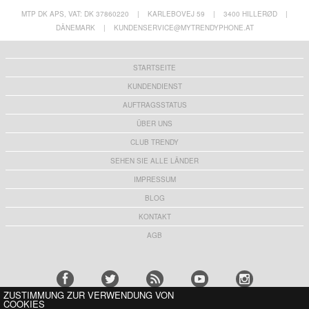
MTP DK APS, VAT: DK 37860220
|
KARLEBOVEJ 59
|
3400 HILLERØD
|
DÄNEMARK
|
KUNDENSERVICE@MYTRENDYPHONE.AT
STARTSEITE
KUNDENDIENST
AUFTRAGSSTATUS
ÜBER UNS
CLUB TRENDY
SEHEN SIE ALLE LÄNDER
IMPRESSUM
BLOG
KONTAKT
AGB
ZUSTIMMUNG ZUR VERWENDUNG VON
COOKIES