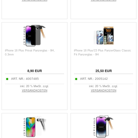
iPhone 16 Plus Privat Panzerglas - 9H,
iPhone 16 Plus/15 Plus PanzerGlass Classic
0.3mm
Fit Panzerglas - 9H
8,90
EUR
25,50
EUR
ART. NR.:
4007485
ART. NR.:
2005142
inkl. 20 % MwSt. zzgl.
inkl. 20 % MwSt. zzgl.
VERSANDKOSTEN
VERSANDKOSTEN