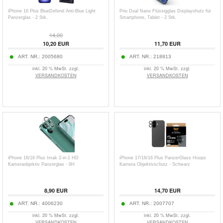
iPhone 16 Plus BlueDefend Anti-Blue Light
Prio Dual Nano Flüssigglas Displayshutz für
Panzerglas - 2 Stk.
Smartphone, Tablet - 2 Stk.
14,00
10,20
EUR
11,70
EUR
ART. NR.:
2005680
ART. NR.:
218813
inkl. 20 % MwSt. zzgl.
inkl. 20 % MwSt. zzgl.
VERSANDKOSTEN
VERSANDKOSTEN
iPhone 16/16 Plus Imak 2-in-1 HD
iPhone 17/16/16 Plus PanzerGlass Hoops
Kameraobjektiv Panzerglas - 9H
Kamera Objektivschutz - Schwarz
8,90
EUR
14,70
EUR
ART. NR.:
4006230
ART. NR.:
2007707
inkl. 20 % MwSt. zzgl.
inkl. 20 % MwSt. zzgl.
VERSANDKOSTEN
VERSANDKOSTEN