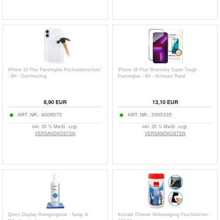
iPhone 16 Plus Panzerglas Rückseitenschutz
iPhone 16 Plus Wozinsky Super Tough
- 9H - Durchsichtig
Panzerglas - 9H - Schwarz Rand
8,90
EUR
13,10
EUR
ART. NR.:
4008075
ART. NR.:
2005335
inkl. 20 % MwSt. zzgl.
inkl. 20 % MwSt. zzgl.
VERSANDKOSTEN
VERSANDKOSTEN
Qnect Display Reinigungsset - Spray &
Kontakt Chemie Siebreinigung Feuchttücher -