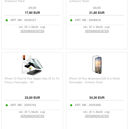
Schwarzer Rand
schwarzer Rand
24,30
24,30
17,90
EUR
21,80
EUR
ART. NR.:
3009107
ART. NR.:
3008918
inkl. 20 % MwSt. zzgl.
inkl. 20 % MwSt. zzgl.
VERSANDKOSTEN
VERSANDKOSTEN
iPhone 15 Plus/16 Plus Spigen Glas.tR Ez Fit
iPhone 16 Plus dbramante1928 Eco-Shield
Privacy Panzerglas - 9H
Panzerglas - Schwarz Rand
23,00
EUR
34,30
EUR
ART. NR.:
2005791
ART. NR.:
2005369
inkl. 20 % MwSt. zzgl.
inkl. 20 % MwSt. zzgl.
VERSANDKOSTEN
VERSANDKOSTEN