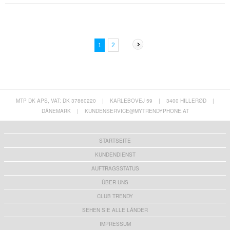
2
1
MTP DK APS, VAT: DK 37860220
|
KARLEBOVEJ 59
|
3400 HILLERØD
|
DÄNEMARK
|
KUNDENSERVICE@MYTRENDYPHONE.AT
STARTSEITE
KUNDENDIENST
AUFTRAGSSTATUS
ÜBER UNS
CLUB TRENDY
SEHEN SIE ALLE LÄNDER
IMPRESSUM