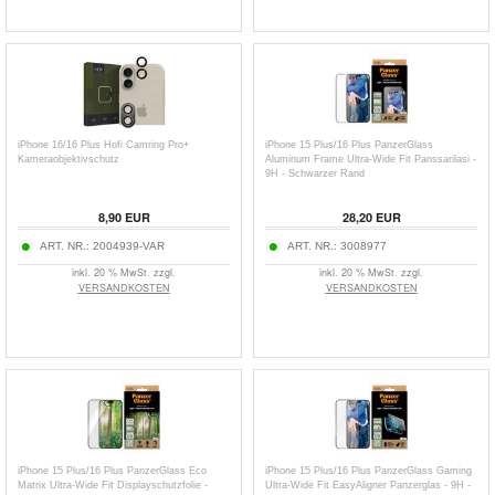
iPhone 16/16 Plus Hofi Camring Pro+
iPhone 15 Plus/16 Plus PanzerGlass
Kameraobjektivschutz
Aluminum Frame Ultra-Wide Fit Panssarilasi -
9H - Schwarzer Rand
8,90
EUR
28,20
EUR
ART. NR.:
2004939-VAR
ART. NR.:
3008977
inkl. 20 % MwSt. zzgl.
inkl. 20 % MwSt. zzgl.
VERSANDKOSTEN
VERSANDKOSTEN
iPhone 15 Plus/16 Plus PanzerGlass Eco
iPhone 15 Plus/16 Plus PanzerGlass Gaming
Matrix Ultra-Wide Fit Displayschutzfolie -
Ultra-Wide Fit EasyAligner Panzerglas - 9H -