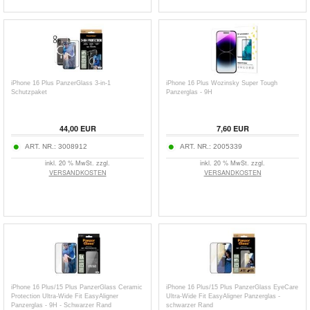
iPhone 16 Plus PanzerGlass 3-in-1
iPhone 16 Plus Wozinsky Super Tough
Schutzpaket
Panzerglas - 9H
44,00
EUR
7,60
EUR
ART. NR.:
3008912
ART. NR.:
2005339
inkl. 20 % MwSt. zzgl.
inkl. 20 % MwSt. zzgl.
VERSANDKOSTEN
VERSANDKOSTEN
iPhone 16 Plus/15 Plus PanzerGlass Ceramic
iPhone 16 Plus/15 Plus PanzerGlass EyeCare
Protection Ultra-Wide Fit EasyAligner
Ultra-Wide Fit EasyAligner Panzerglas -
Panzerglas - 9H - Schwarzer Rand
schwarzer Rand