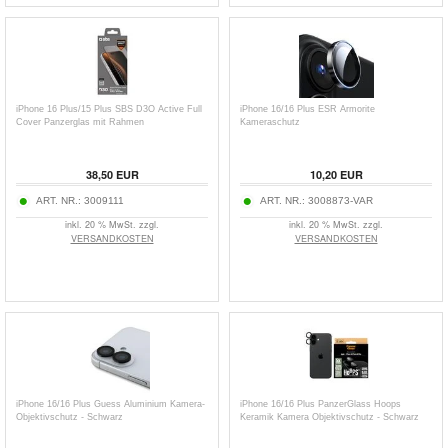
iPhone 16 Plus/15 Plus SBS D3O Active Full
iPhone 16/16 Plus ESR Armorite
Cover Panzerglas mit Rahmen
Kameraschutz
38,50
EUR
10,20
EUR
ART. NR.:
3009111
ART. NR.:
3008873-VAR
inkl. 20 % MwSt. zzgl.
inkl. 20 % MwSt. zzgl.
VERSANDKOSTEN
VERSANDKOSTEN
iPhone 16/16 Plus Guess Aluminium Kamera-
iPhone 16/16 Plus PanzerGlass Hoops
Objektivschutz - Schwarz
Keramik Kamera Objektivschutz - Schwarz