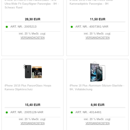
iPhone 16 Plus/15 Plus PanzerGlass - 9Hs
iPhone 16/16 Plus Hat Prince Glitter
Ultra-Wide Fit EasyAligner Panzerglas - 9H -
Kameraobjektiv Panzerglas - 9H
Schwarz Rand
28,30
EUR
11,50
EUR
ART. NR.:
2005213
ART. NR.:
4007361-VAR
inkl. 20 % MwSt. zzgl.
inkl. 20 % MwSt. zzgl.
VERSANDKOSTEN
VERSANDKOSTEN
iPhone 16/16 Plus PanzerGlass Hoops
iPhone 16 Plus Aluminium-Silizium-Glasfolie -
Kamera Objektivschutz
9H, Vollabdeckung
15,40
EUR
8,90
EUR
ART. NR.:
2005128-VAR
ART. NR.:
4014461
inkl. 20 % MwSt. zzgl.
inkl. 20 % MwSt. zzgl.
VERSANDKOSTEN
VERSANDKOSTEN