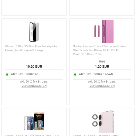
iPhone 16 Plus/15 Plus Puro Privatsphäre
Northjo Kamera Control Button gehärtetes
Panzerglas 9H - Anti-Spionage
Glas Schutz für iPhone 16 Pro/16 Pro
Max/16/16 Plus - 2 Stk.
8,90
10,20
EUR
1,20
EUR
ART. NR.:
3009090
ART. NR.:
3009961-VAR
inkl. 20 % MwSt. zzgl.
inkl. 20 % MwSt. zzgl.
VERSANDKOSTEN
VERSANDKOSTEN