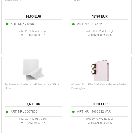
Mikrofasertuch
100 Stk
14,00
EUR
17,90
EUR
ART. NR.:
218563
ART. NR.:
214625
inkl. 20 % MwSt. zzgl.
inkl. 20 % MwSt. zzgl.
VERSANDKOSTEN
VERSANDKOSTEN
Tech-Protect Bildschirm-Poliertuch - 2 Stk. -
iPhone 16/16 Plus Hat Prince Kameraobjektiv
Grau
Panzerglas
7,60
EUR
11,50
EUR
ART. NR.:
3007809
ART. NR.:
4006532-VAR
inkl. 20 % MwSt. zzgl.
inkl. 20 % MwSt. zzgl.
VERSANDKOSTEN
VERSANDKOSTEN