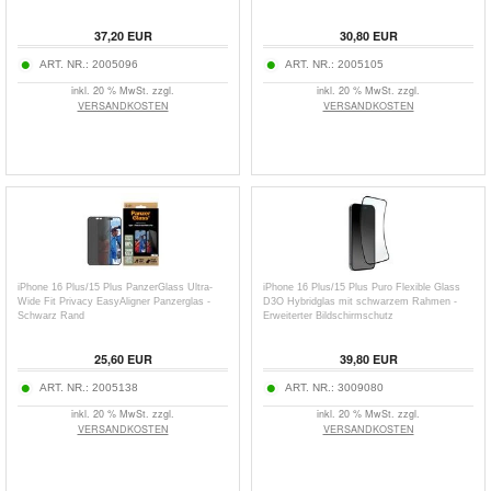
37,20
EUR
30,80
EUR
ART. NR.:
2005096
ART. NR.:
2005105
inkl. 20 % MwSt. zzgl.
inkl. 20 % MwSt. zzgl.
VERSANDKOSTEN
VERSANDKOSTEN
iPhone 16 Plus/15 Plus PanzerGlass Ultra-
iPhone 16 Plus/15 Plus Puro Flexible Glass
Wide Fit Privacy EasyAligner Panzerglas -
D3O Hybridglas mit schwarzem Rahmen -
Schwarz Rand
Erweiterter Bildschirmschutz
25,60
EUR
39,80
EUR
ART. NR.:
2005138
ART. NR.:
3009080
inkl. 20 % MwSt. zzgl.
inkl. 20 % MwSt. zzgl.
VERSANDKOSTEN
VERSANDKOSTEN