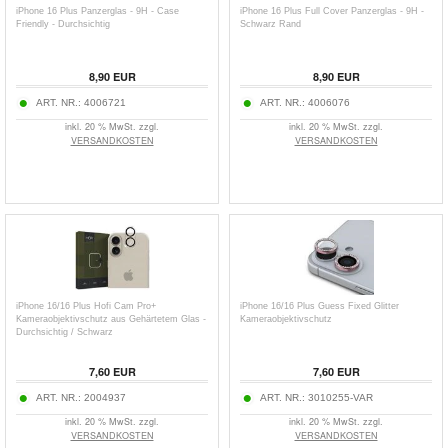
iPhone 16 Plus Panzerglas - 9H - Case
iPhone 16 Plus Full Cover Panzerglas - 9H -
Friendly - Durchsichtig
Schwarz Rand
8,90
EUR
8,90
EUR
ART. NR.:
4006721
ART. NR.:
4006076
inkl. 20 % MwSt. zzgl.
inkl. 20 % MwSt. zzgl.
VERSANDKOSTEN
VERSANDKOSTEN
iPhone 16/16 Plus Hofi Cam Pro+
iPhone 16/16 Plus Guess Fixed Glitter
Kameraobjektivschutz aus Gehärtetem Glas -
Kameraobjektivschutz
Durchsichtig / Schwarz
7,60
EUR
7,60
EUR
ART. NR.:
2004937
ART. NR.:
3010255-VAR
inkl. 20 % MwSt. zzgl.
inkl. 20 % MwSt. zzgl.
VERSANDKOSTEN
VERSANDKOSTEN