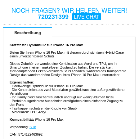
NOCH FRAGEN? WIR HELFEN WEITER!
720231399
LIVE CHAT
Beschreibung
Kratzfeste Hybridhülle für iPhone 16 Pro Max
Bieten Sie Ihrem iPhone 16 Pro Max mit diesem durchsichtigen Hybrid-Case
einen unverzichtbaren Schutz.
Dieses Zubehör verwendet eine Kombination aus Acryl und TPU, um Ihr
Smartphone in einem makellosen Zustand zu halten. Die verstärkten,
stoßdämpfenden Ecken verhindern Sturzschäden, während das transparente
Design das wunderschöne Design Ihres iPhone 16 Pro Max unterstreicht.
Eigenschaften:
- Hochwertige Hybridhülle für iPhone 16 Pro Max
- Die Konstruktion aus zwei Materialien gewährleistet eine außergewöhnliche
Verteidigung
- Ihr Handy bleibt taschenfreundlich und fügt nur wenig Volumen hinzu
- Perfekt ausgerichtete Ausschnitte ermöglichen einen einfachen Zugang zu
den Ports
- Tastkappen schützen die Knöpfe vor Staub
- Materialien: TPU, Acryl
Kompatibilität:
iPhone 16 Pro Max
Verpackung:
Bulk
EAN: 5714122463692