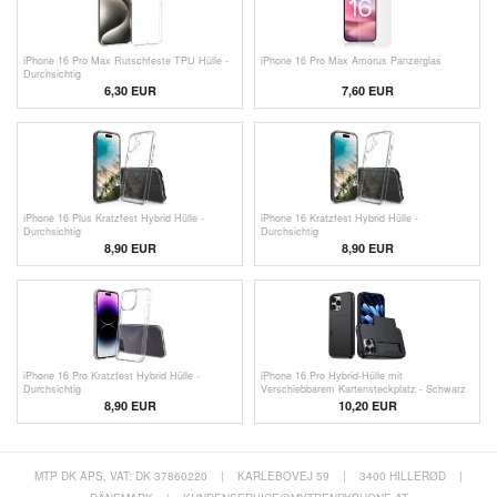
iPhone 16 Pro Max Rutschfeste TPU Hülle -
iPhone 16 Pro Max Amorus Panzerglas
Durchsichtig
6,30 EUR
7,60 EUR
iPhone 16 Plus Kratzfest Hybrid Hülle -
iPhone 16 Kratzfest Hybrid Hülle -
Durchsichtig
Durchsichtig
8,90 EUR
8,90 EUR
iPhone 16 Pro Kratzfest Hybrid Hülle -
iPhone 16 Pro Hybrid-Hülle mit
Durchsichtig
Verschiebbarem Kartensteckplatz - Schwarz
8,90 EUR
10,20 EUR
MTP DK APS, VAT: DK 37860220
|
KARLEBOVEJ 59
|
3400 HILLERØD
|