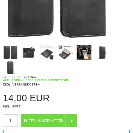
ARTIKEL-NR.:
4017647
AUF LAGER - LIEFERUNG IN 1-2 WERKTAGEN
ZZGL. VERSANDKOSTEN
14,00
EUR
INKL. MWST
ANZAHL