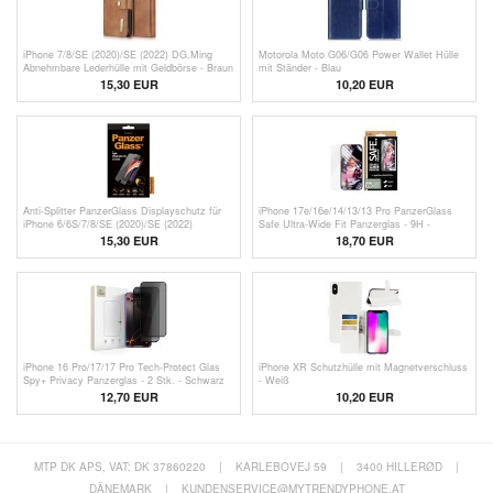
iPhone 7/8/SE (2020)/SE (2022) DG.Ming
Motorola Moto G06/G06 Power Wallet Hülle
Abnehmbare Lederhülle mit Geldbörse - Braun
mit Ständer - Blau
15,30 EUR
10,20 EUR
Anti-Splitter PanzerGlass Displayschutz für
iPhone 17e/16e/14/13/13 Pro PanzerGlass
iPhone 6/6S/7/8/SE (2020)/SE (2022)
Safe Ultra-Wide Fit Panzerglas - 9H -
Durchsichtig
15,30
EUR
18,70 EUR
iPhone 16 Pro/17/17 Pro Tech-Protect Glas
iPhone XR Schutzhülle mit Magnetverschluss
Spy+ Privacy Panzerglas - 2 Stk. - Schwarz
- Weiß
12,70 EUR
10,20
EUR
MTP DK APS, VAT: DK 37860220
|
KARLEBOVEJ 59
|
3400 HILLERØD
|
DÄNEMARK
|
KUNDENSERVICE@MYTRENDYPHONE.AT