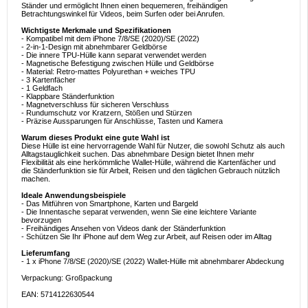
Ständer und ermöglicht Ihnen einen bequemeren, freihändigen
Betrachtungswinkel für Videos, beim Surfen oder bei Anrufen.
Wichtigste Merkmale und Spezifikationen
- Kompatibel mit dem iPhone 7/8/SE (2020)/SE (2022)
- 2-in-1-Design mit abnehmbarer Geldbörse
- Die innere TPU-Hülle kann separat verwendet werden
- Magnetische Befestigung zwischen Hülle und Geldbörse
- Material: Retro-mattes Polyurethan + weiches TPU
- 3 Kartenfächer
- 1 Geldfach
- Klappbare Ständerfunktion
- Magnetverschluss für sicheren Verschluss
- Rundumschutz vor Kratzern, Stößen und Stürzen
- Präzise Aussparungen für Anschlüsse, Tasten und Kamera
Warum dieses Produkt eine gute Wahl ist
Diese Hülle ist eine hervorragende Wahl für Nutzer, die sowohl Schutz als auch
Alltagstauglichkeit suchen. Das abnehmbare Design bietet Ihnen mehr
Flexibilität als eine herkömmliche Wallet-Hülle, während die Kartenfächer und
die Ständerfunktion sie für Arbeit, Reisen und den täglichen Gebrauch nützlich
machen.
Ideale Anwendungsbeispiele
- Das Mitführen von Smartphone, Karten und Bargeld
- Die Innentasche separat verwenden, wenn Sie eine leichtere Variante
bevorzugen
- Freihändiges Ansehen von Videos dank der Ständerfunktion
- Schützen Sie Ihr iPhone auf dem Weg zur Arbeit, auf Reisen oder im Alltag
Lieferumfang
- 1 x iPhone 7/8/SE (2020)/SE (2022) Wallet-Hülle mit abnehmbarer Abdeckung
Verpackung: Großpackung
EAN: 5714122630544