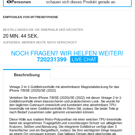
Personen
schauen sich dieses Produkt gerade an.
EMPFOHLEN VON MYTRENDYPHONE
BESTELLUNGEN DIE SIE INNERHALB DER NÄCHSTEN
20 MIN. 44 SEK.
AUFGEBEN, WERDEN HEUTE NOCH VERSCHICKT!
NOCH FRAGEN? WIR HELFEN WEITER!
720231399
LIVE CHAT
Beschreibung
Vintage 2-in-1-Geldbörsenhülle mit abnehmbarer Magnetabdeckung für das
iPhone 7/8/SE (2020)/SE (2022)
Verleihen Sie Ihrem iPhone 7/8/SE (2020)/SE (2022) mit dieser Vintage 2-in-1-
Geldbörsenhülle einen klassischeren und praktischeren Look. Sie wurde für
den täglichen Gebrauch entwickelt und kombiniert eine abnehmbare TPU-
Innenhülle mit einer Geldbörsenhülle im Retro-Stil, sodass Sie beide Teile je
nach Bedarf zusammen oder getrennt verwenden können.
Diese Hülle aus mattem Retro-Polyurethan mit einer weichen TPU-Innenhülle
bietet ein angenehmes Tragegefühl und zuverlässigen Schutz vor alltäglichen
Kratzern, Stößen und Abnutzung. Die integrierte Geldbörse verfügt über 3
Kartenfächer und ein Bargeldfach, sodass Sie Ihre wichtigsten Dinge bequem
an einem Ort verstauen können. Das faltbare Design dient gleichzeitig als