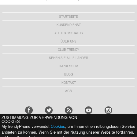
STARTSEITE
KUNDENDIENST
AUFTRAGSSTATUS
ÜBER UNS
CLUB TRENDY
SEHEN SIE ALLE LÄNDER
IMPRESSUM
BLOG
KONTAKT
AGB
ZUSTIMMUNG ZUR VERWENDUNG VON
COOKIES
MyTrendyPhone verwendet
Cookies
, um Ihnen einen reibungslosen Service
WIR UNTERSTÜTZEN MIT STOLZ:
anbieten zu können. Wenn Sie mit der Nutzung unserer Website fortfahren,