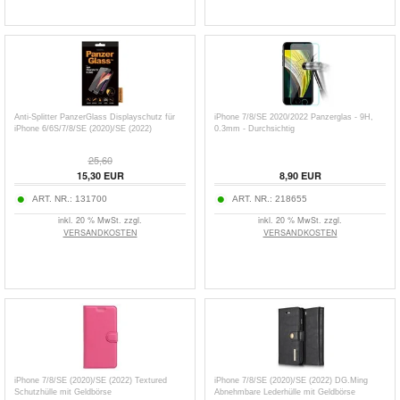
Anti-Splitter PanzerGlass Displayschutz für
iPhone 7/8/SE 2020/2022 Panzerglas - 9H,
iPhone 6/6S/7/8/SE (2020)/SE (2022)
0.3mm - Durchsichtig
25,60
15,30
EUR
8,90
EUR
ART. NR.:
131700
ART. NR.:
218655
inkl. 20 % MwSt. zzgl.
inkl. 20 % MwSt. zzgl.
VERSANDKOSTEN
VERSANDKOSTEN
iPhone 7/8/SE (2020)/SE (2022) Textured
iPhone 7/8/SE (2020)/SE (2022) DG.Ming
Schutzhülle mit Geldbörse
Abnehmbare Lederhülle mit Geldbörse