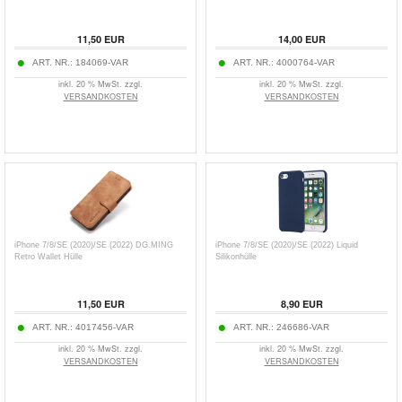
11,50
EUR
14,00
EUR
ART. NR.:
184069-VAR
ART. NR.:
4000764-VAR
inkl. 20 % MwSt. zzgl.
inkl. 20 % MwSt. zzgl.
VERSANDKOSTEN
VERSANDKOSTEN
iPhone 7/8/SE (2020)/SE (2022) DG.MING
iPhone 7/8/SE (2020)/SE (2022) Liquid
Retro Wallet Hülle
Silikonhülle
11,50
EUR
8,90
EUR
ART. NR.:
4017456-VAR
ART. NR.:
246686-VAR
inkl. 20 % MwSt. zzgl.
inkl. 20 % MwSt. zzgl.
VERSANDKOSTEN
VERSANDKOSTEN