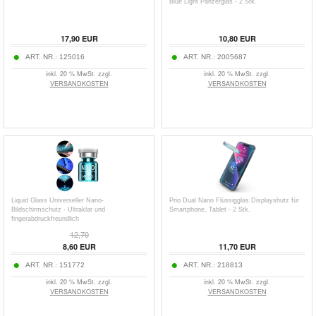
Blue Light Panzerglas - 2 Stk.
17,90
EUR
10,80
EUR
ART. NR.:
125016
ART. NR.:
2005687
inkl. 20 % MwSt. zzgl.
inkl. 20 % MwSt. zzgl.
VERSANDKOSTEN
VERSANDKOSTEN
Liquid Glass Universeller Nano-
Prio Dual Nano Flüssigglas Displayshutz für
Bildschirmschutz - Ultraklar und
Smartphone, Tablet - 2 Stk.
fingerabdruckfreundlich
12,70
8,60
EUR
11,70
EUR
ART. NR.:
151772
ART. NR.:
218813
inkl. 20 % MwSt. zzgl.
inkl. 20 % MwSt. zzgl.
VERSANDKOSTEN
VERSANDKOSTEN