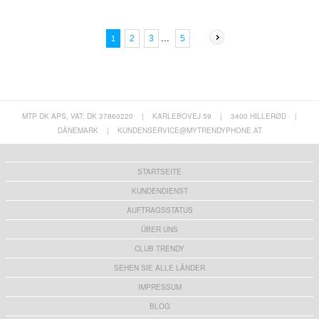
...
5
2
3
1
MTP DK APS, VAT: DK 37860220
|
KARLEBOVEJ 59
|
3400 HILLERØD
|
DÄNEMARK
|
KUNDENSERVICE@MYTRENDYPHONE.AT
STARTSEITE
KUNDENDIENST
AUFTRAGSSTATUS
ÜBER UNS
CLUB TRENDY
SEHEN SIE ALLE LÄNDER
IMPRESSUM
BLOG