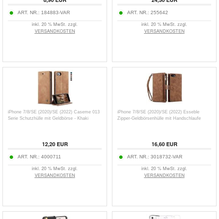
ART. NR.:
184883-VAR
ART. NR.:
255642
inkl. 20 % MwSt. zzgl.
inkl. 20 % MwSt. zzgl.
VERSANDKOSTEN
VERSANDKOSTEN
iPhone 7/8/SE (2020)/SE (2022) Caseme 013
iPhone 7/8/SE (2020)/SE (2022) Esseble
Serie Schutzhülle mit Geldbörse - Khaki
Zipper-Geldbörsenhülle mit Handschlaufe
12,20
EUR
16,60
EUR
ART. NR.:
4000711
ART. NR.:
3018732-VAR
inkl. 20 % MwSt. zzgl.
inkl. 20 % MwSt. zzgl.
VERSANDKOSTEN
VERSANDKOSTEN