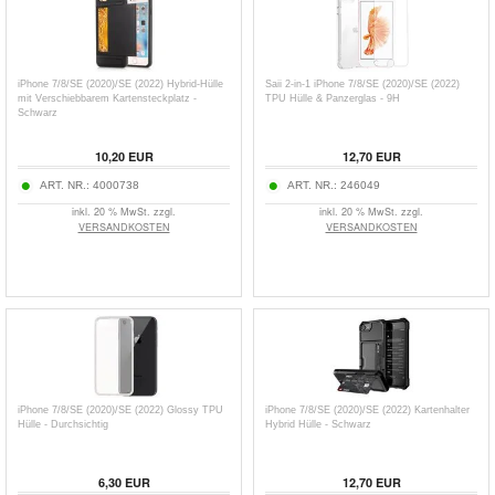
iPhone 7/8/SE (2020)/SE (2022) Hybrid-Hülle
Saii 2-in-1 iPhone 7/8/SE (2020)/SE (2022)
mit Verschiebbarem Kartensteckplatz -
TPU Hülle & Panzerglas - 9H
Schwarz
10,20
EUR
12,70
EUR
ART. NR.:
4000738
ART. NR.:
246049
inkl. 20 % MwSt. zzgl.
inkl. 20 % MwSt. zzgl.
VERSANDKOSTEN
VERSANDKOSTEN
iPhone 7/8/SE (2020)/SE (2022) Glossy TPU
iPhone 7/8/SE (2020)/SE (2022) Kartenhalter
Hülle - Durchsichtig
Hybrid Hülle - Schwarz
6,30
EUR
12,70
EUR