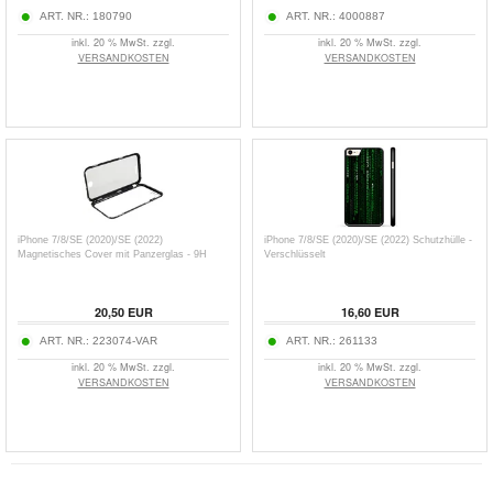
ART. NR.:
180790
ART. NR.:
4000887
inkl. 20 % MwSt. zzgl.
inkl. 20 % MwSt. zzgl.
VERSANDKOSTEN
VERSANDKOSTEN
iPhone 7/8/SE (2020)/SE (2022)
iPhone 7/8/SE (2020)/SE (2022) Schutzhülle -
Magnetisches Cover mit Panzerglas - 9H
Verschlüsselt
20,50
EUR
16,60
EUR
ART. NR.:
223074-VAR
ART. NR.:
261133
inkl. 20 % MwSt. zzgl.
inkl. 20 % MwSt. zzgl.
VERSANDKOSTEN
VERSANDKOSTEN