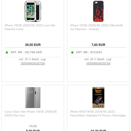
iPhone 7/8/SE (2020)/SE (2022) Love Mei
iPhone 7/8/SE (2020)/SE (2022) Silikonhülle
Powerful Cover
mit Flammen - Schwarz
29,50
EUR
7,60
EUR
ART. NR.:
181799-VAR
ART. NR.:
3015281
inkl. 20 % MwSt. zzgl.
inkl. 20 % MwSt. zzgl.
VERSANDKOSTEN
VERSANDKOSTEN
Luxus Clear View iPhone 7/8/SE (2020)/SE
iPhone 6/6S/7/8/SE (2020)/SE (2022)
(2022) Flip Case
PanzerGlass Standard Fit Privacy Panzerglas
10,20
8,90
EUR
24,30
EUR