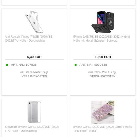
Anti-Rutsch iPhone 7/8/SE (2020)/SE
iPhone 6/6S/7/8/SE (2020)/SE (2022) Hybrid
(2022)TPU Hülle - Durchsichtig
Hülle mit Metall Ständer - Schwarz
6,30
EUR
10,20
EUR
ART. NR.:
197836
ART. NR.:
4000638
inkl. 20 % MwSt. zzgl.
inkl. 20 % MwSt. zzgl.
VERSANDKOSTEN
VERSANDKOSTEN
Stoßfeste iPhone 7/8/SE (2020)/SE (2022)
iPhone 7/8/SE (2020)/SE (2022) Glitter Flakes
TPU Hülle - Durchsichtig
TPU Hülle - Rosa