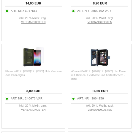
14,00
EUR
8,90
EUR
ART. NR.:
4017647
ART. NR.:
3002102-VAR
inkl. 20 % MwSt. zzgl.
inkl. 20 % MwSt. zzgl.
VERSANDKOSTEN
VERSANDKOSTEN
iPhone 7/8/SE (2020)/SE (2022) Hofi Premium
iPhone 6/7/8/SE (2020)/SE (2022) Flip Cover
Pro+ Panzerglas
mit Riemen, Geldbörse und Kartenfächern -
Blau
8,00
EUR
16,60
EUR
ART. NR.:
246676-VAR
ART. NR.:
3004856
inkl. 20 % MwSt. zzgl.
inkl. 20 % MwSt. zzgl.
VERSANDKOSTEN
VERSANDKOSTEN