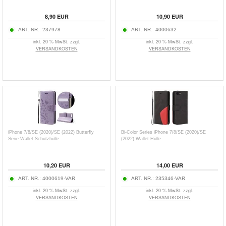
8,90
EUR
10,90
EUR
ART. NR.:
237978
ART. NR.:
4000632
inkl. 20 % MwSt. zzgl.
inkl. 20 % MwSt. zzgl.
VERSANDKOSTEN
VERSANDKOSTEN
iPhone 7/8/SE (2020)/SE (2022) Butterfly
Bi-Color Series iPhone 7/8/SE (2020)/SE
Serie Wallet Schutzhülle
(2022) Wallet Hülle
10,20
EUR
14,00
EUR
ART. NR.:
4000619-VAR
ART. NR.:
235346-VAR
inkl. 20 % MwSt. zzgl.
inkl. 20 % MwSt. zzgl.
VERSANDKOSTEN
VERSANDKOSTEN