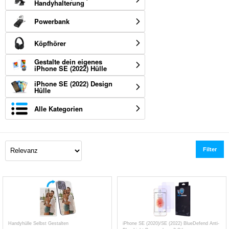
Handyhalterung
Powerbank
Köpfhörer
Gestalte dein eigenes
iPhone SE (2022) Hülle
iPhone SE (2022) Design
Hülle
Alle Kategorien
Filter
Handyhülle Selbst Gestalten
iPhone SE (2020)/SE (2022) BlueDefend Anti-