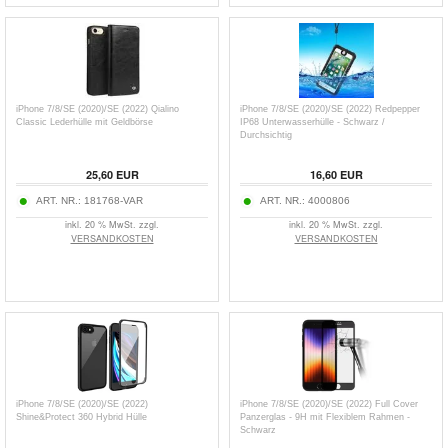
iPhone 7/8/SE (2020)/SE (2022) Qialino
iPhone 7/8/SE (2020)/SE (2022) Redpepper
Classic Lederhülle mit Geldbörse
IP68 Unterwasserhülle - Schwarz /
Durchsichtig
25,60
EUR
16,60
EUR
ART. NR.:
181768-VAR
ART. NR.:
4000806
inkl. 20 % MwSt. zzgl.
inkl. 20 % MwSt. zzgl.
VERSANDKOSTEN
VERSANDKOSTEN
iPhone 7/8/SE (2020)/SE (2022)
iPhone 7/8/SE (2020)/SE (2022) Full Cover
Shine&Protect 360 Hybrid Hülle
Panzerglas - 9H mit Flexiblem Rahmen -
Schwarz