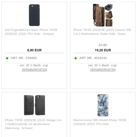
Anti-Fingerabdrücke Matte iPhone 7/8/SE
iPhone 7/8/SE (2020)/SE (2022) Caseme 008
(2020)/SE (2022) TPU Hülle - Schwarz
2-in-1 Multifunktions Wallet Hülle - Braun
21,80
8,90
EUR
19,20
EUR
ART. NR.:
259493
ART. NR.:
4016231
inkl. 20 % MwSt. zzgl.
inkl. 20 % MwSt. zzgl.
VERSANDKOSTEN
VERSANDKOSTEN
iPhone 7/8/SE (2020)/SE (2022) Vintage 2-in-
Marmormuster IMD-Modell iPhone 7/8/SE
1-Geldbörsenhülle mit abnehmbarer
(2020)/SE (2022) TPU-Hülle
Abdeckung - Schwarz