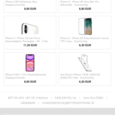
iPhone X/XS Gehärtetes Glas
iPhone X / iPhone XS Ultra Slim Pro
Displayschutzfolie
Silikonhülle - Durchsichtig
8,90 EUR
8,90 EUR
iPhone X / iPhone XS Hat Prince
iPhone X / iPhone XS Drop Resistant Crystal
Kameraobjektiv Panzerglas - 9H - 2 Stk.
TPU Case - Durchsichtig
11,50 EUR
6,30 EUR
iPhone X/XS/11 Pro Flächendeckende
Anti-Rutsch iPhone 7/8/SE (2020)/SE
Displayschutzfolie
(2022)TPU Hülle - Durchsichtig
8,90 EUR
6,30 EUR
MTP DK APS, VAT: DK 37860220
|
KARLEBOVEJ 59
|
3400 HILLERØD
|
DÄNEMARK
|
KUNDENSERVICE@MYTRENDYPHONE.AT