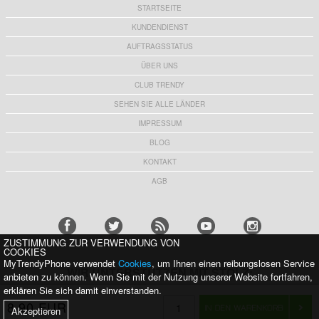
STARTSEITE
KUNDENDIENST
AUFTRAGSSTATUS
ÜBER UNS
CLUB TRENDY
SEHEN SIE ALLE LÄNDER
IMPRESSUM
BLOG
KONTAKT
AGB
ZUSTIMMUNG ZUR VERWENDUNG VON
COOKIES
MyTrendyPhone verwendet
Cookies
, um Ihnen einen reibungslosen Service
WIR UNTERSTÜTZEN MIT STOLZ:
anbieten zu können. Wenn Sie mit der Nutzung unserer Website fortfahren,
erklären Sie sich damit einverstanden.
8,90 EUR
Akzeptieren