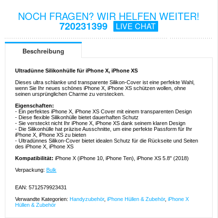
NOCH FRAGEN? WIR HELFEN WEITER!
720231399
LIVE CHAT
Beschreibung
Ultradünne Silikonhülle für iPhone X, iPhone XS
Dieses ultra schlanke und transparente Silikon-Cover ist eine perfekte Wahl,
wenn Sie Ihr neues schönes iPhone X, iPhone XS schützen wollen, ohne
seinen ursprünglichen Charme zu verstecken.
Eigenschaften:
- Ein perfektes iPhone X, iPhone XS Cover mit einem transparenten Design
- Diese flexible Silikonhülle bietet dauerhaften Schutz
- Sie versteckt nicht Ihr iPhone X, iPhone XS dank seinem klaren Design
- Die Silikonhülle hat präzise Ausschnitte, um eine perfekte Passform für Ihr
iPhone X, iPhone XS zu bieten
- Ultradünnes Silikon-Cover bietet idealen Schutz für die Rückseite und Seiten
des iPhone X, iPhone XS
Kompatibilität:
iPhone X (iPhone 10, iPhone Ten), iPhone XS 5.8" (2018)
Verpackung:
Bulk
EAN: 5712579923431
Verwandte Kategorien:
Handyzubehör
,
iPhone Hüllen & Zubehör
,
iPhone X
Hüllen & Zubehör