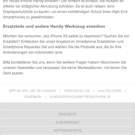
ein neues iPhone Handy erhalten? Die Antwort ist einfach: Sie müssen es
effektiv vor alltäglicher Abnutzung schützen. Es ist auch ratsam, eine
Displayschutzfolie zu kaufen, um einen vollständigen Schutz Ihres High-End
Smartphones zu gewährleisten.
Ersatzteile und andere Handy Werkzeug erwerben
Möchten Sie versuchen, das iPhone XS selbst zu reparieren? Suchen Sie ein
Ersatzteil? Entdecken Sie unser Angebot an Smartphone Ersatzteilen und
Smartphone Reparatur Set und wählen Sie die Produkte aus, die für Ihre
Anforderungen am nützlichsten sind.
Bitte kontaktieren Sie uns, wenn Sie weitere Fragen haben! Abonnieren Sie
unseren Newsletter und verpassen Sie keine Werbeaktionen, mit denen Sie
Geld sparen.
MTP DK APS, VAT: DK 37860220
|
KARLEBOVEJ 59
|
3400 HILLERØD
|
DÄNEMARK
|
KUNDENSERVICE@MYTRENDYPHONE.AT
STARTSEITE
KUNDENDIENST
AUFTRAGSSTATUS