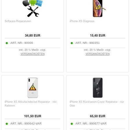
Software-Reparaturen
iPhone XS Diagnose
34,80 EUR
15,40 EUR
ART. NR.:
90000
ART. NR.:
990351
inkl. 20 % MwSt. zzgl.
inkl. 20 % MwSt. zzgl.
VERSANDKOSTEN
VERSANDKOSTEN
iPhone XS Akkufachdeckel Reparatur - inkl.
iPhone XS Rückseiten-Cover Reparatur - nur
Rahmen
Glas
101,50 EUR
65,50 EUR
ART. NR.:
990642-VAR
ART. NR.:
990677-VAR