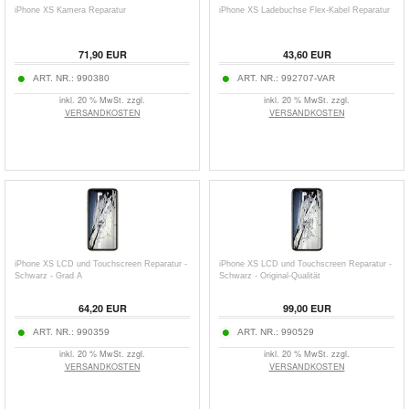
iPhone XS Kamera Reparatur
iPhone XS Ladebuchse Flex-Kabel Reparatur
71,90 EUR
43,60 EUR
ART. NR.:
990380
ART. NR.:
992707-VAR
inkl. 20 % MwSt. zzgl.
inkl. 20 % MwSt. zzgl.
VERSANDKOSTEN
VERSANDKOSTEN
iPhone XS LCD und Touchscreen Reparatur -
iPhone XS LCD und Touchscreen Reparatur -
Schwarz - Grad A
Schwarz - Original-Qualität
64,20 EUR
99,00 EUR
ART. NR.:
990359
ART. NR.:
990529
inkl. 20 % MwSt. zzgl.
inkl. 20 % MwSt. zzgl.
VERSANDKOSTEN
VERSANDKOSTEN