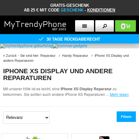
GRATIS-GESCHENK
AB 25 € MIT CODE
GESCHENK
-
KONDITIONEN
0
30 TAGE RÜCKGABERECHT
«
Zurück
- Sie sind hier:
Reparatur
Handy Reparatur
iPhone XS Display und
andere Reparaturen
IPHONE XS DISPLAY UND ANDERE
REPARATUREN
Mit unserer Hilfe ist es leicht, eine
iPhone XS Display Reparatur
zu
bekommen. Sie sollten auch andere iPhone XS Reparaturen
...
Mehr lesen
Filtern