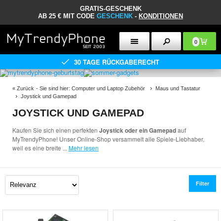
GRATIS-GESCHENK
AB 25 € MIT CODE
GESCHENK
-
KONDITIONEN
0
30 TAGE RÜCKGABERECHT
«
Zurück
- Sie sind hier:
Computer und Laptop Zubehör
Maus und Tastatur
Joystick und Gamepad
JOYSTICK UND GAMEPAD
Kaufen Sie sich einen perfekten
Joystick oder ein Gamepad
auf
MyTrendyPhone! Unser Online-Shop versammelt alle Spiele-Liebhaber,
weil es eine breite
...
Mehr lesen
Filter