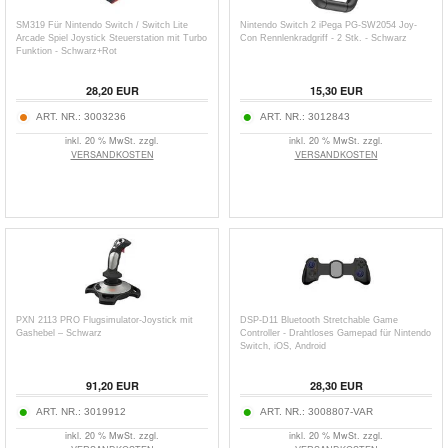
SM319 Für Nintendo Switch / Switch Lite
Nintendo Switch 2 iPega PG-SW2054 Joy-
Arcade Spiel Joystick Steuerstation mit Turbo
Con Rennlenkradgriff - 2 Stk. - Schwarz
Funktion - Schwarz+Rot
28,20
EUR
15,30
EUR
ART. NR.:
3003236
ART. NR.:
3012843
inkl. 20 % MwSt. zzgl.
inkl. 20 % MwSt. zzgl.
VERSANDKOSTEN
VERSANDKOSTEN
PXN 2113 PRO Flugsimulator-Joystick mit
DSP-D11 Bluetooth Stretchable Game
Gashebel – Schwarz
Controller - Drahtloses Gamepad für Nintendo
Switch, iOS, Android
91,20
EUR
28,30
EUR
ART. NR.:
3019912
ART. NR.:
3008807-VAR
inkl. 20 % MwSt. zzgl.
inkl. 20 % MwSt. zzgl.