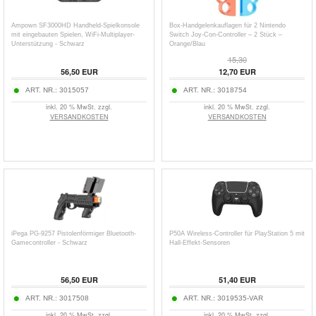
Ampown SF3000HD Handheld-Spielkonsole
Box-Handgelenkauflagen für 2 Nintendo
mit eingebauten Spielen, WiFi-Multiplayer-
Switch Joy-Con-Controller – 2 Stück –
Unterstützung - Schwarz
Orange/Blau
15,30
56,50
EUR
12,70
EUR
ART. NR.:
3015057
ART. NR.:
3018754
inkl. 20 % MwSt. zzgl.
inkl. 20 % MwSt. zzgl.
VERSANDKOSTEN
VERSANDKOSTEN
iPega PG-9257 Pistolenförmiger Bluetooth-
P50A Wireless-Controller für PlayStation 5 mit
Gamecontroller - Schwarz
Hall-Effekt-Sensoren
56,50
EUR
51,40
EUR
ART. NR.:
3017508
ART. NR.:
3019535-VAR
inkl. 20 % MwSt. zzgl.
inkl. 20 % MwSt. zzgl.