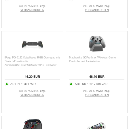
inkl. 20 % MwSt. zzgl.
inkl. 20 % MwSt. zzgl.
VERSANDKOSTEN
VERSANDKOSTEN
iPega PG-9122 Kabelloses RGB-Gamepad mit
Machenike G5Pro Max Wireless Game
Stretch-Funktion für
Controller mit Ladestation
Android/iOS/PS3/PS4/Switch/PC - Schwarz
46,20
EUR
48,40
EUR
ART. NR.:
3017507
ART. NR.:
3017788-VAR
inkl. 20 % MwSt. zzgl.
inkl. 20 % MwSt. zzgl.
VERSANDKOSTEN
VERSANDKOSTEN