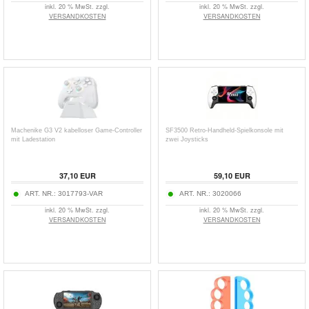
inkl. 20 % MwSt. zzgl.
inkl. 20 % MwSt. zzgl.
VERSANDKOSTEN
VERSANDKOSTEN
Machenike G3 V2 kabelloser Game-Controller
SF3500 Retro-Handheld-Spielkonsole mit
mit Ladestation
zwei Joysticks
37,10
EUR
59,10
EUR
ART. NR.:
3017793-VAR
ART. NR.:
3020066
inkl. 20 % MwSt. zzgl.
inkl. 20 % MwSt. zzgl.
VERSANDKOSTEN
VERSANDKOSTEN