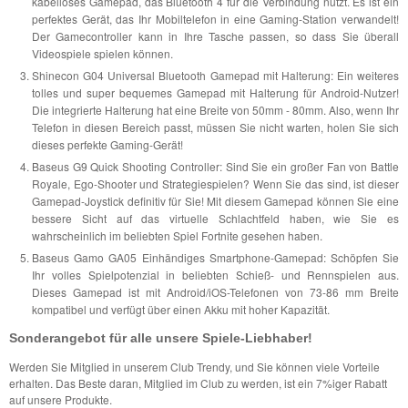
kabelloses Gamepad, das Bluetooth 4 für die Verbindung nutzt. Es ist ein
perfektes Gerät, das Ihr Mobiltelefon in eine Gaming-Station verwandelt!
Der Gamecontroller kann in Ihre Tasche passen, so dass Sie überall
Videospiele spielen können.
Shinecon G04 Universal Bluetooth Gamepad mit Halterung: Ein weiteres
tolles und super bequemes Gamepad mit Halterung für Android-Nutzer!
Die integrierte Halterung hat eine Breite von 50mm - 80mm. Also, wenn Ihr
Telefon in diesen Bereich passt, müssen Sie nicht warten, holen Sie sich
dieses perfekte Gaming-Gerät!
Baseus G9 Quick Shooting Controller: Sind Sie ein großer Fan von Battle
Royale, Ego-Shooter und Strategiespielen? Wenn Sie das sind, ist dieser
Gamepad-Joystick definitiv für Sie! Mit diesem Gamepad können Sie eine
bessere Sicht auf das virtuelle Schlachtfeld haben, wie Sie es
wahrscheinlich im beliebten Spiel Fortnite gesehen haben.
Baseus Gamo GA05 Einhändiges Smartphone-Gamepad: Schöpfen Sie
Ihr volles Spielpotenzial in beliebten Schieß- und Rennspielen aus.
Dieses Gamepad ist mit Android/iOS-Telefonen von 73-86 mm Breite
kompatibel und verfügt über einen Akku mit hoher Kapazität.
Sonderangebot für alle unsere Spiele-Liebhaber!
Werden Sie Mitglied in unserem Club Trendy, und Sie können viele Vorteile
erhalten. Das Beste daran, Mitglied im Club zu werden, ist ein 7%iger Rabatt
auf unsere Produkte.