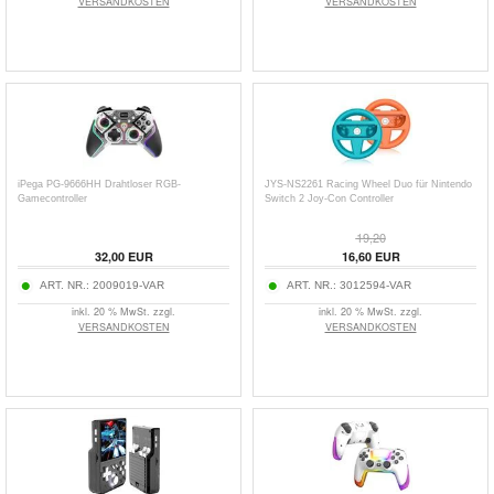
VERSANDKOSTEN
VERSANDKOSTEN
iPega PG-9666HH Drahtloser RGB-
JYS-NS2261 Racing Wheel Duo für Nintendo
Gamecontroller
Switch 2 Joy-Con Controller
19,20
32,00
EUR
16,60
EUR
ART. NR.:
2009019-VAR
ART. NR.:
3012594-VAR
inkl. 20 % MwSt. zzgl.
inkl. 20 % MwSt. zzgl.
VERSANDKOSTEN
VERSANDKOSTEN