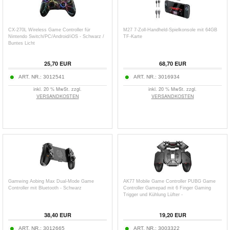
CX-270L Wireless Game Controller für
M27 7-Zoll-Handheld-Spielkonsole mit 64GB
Nintendo Switch/PC/Android/iOS - Schwarz /
TF-Karte
Buntes Licht
25,70
EUR
68,70
EUR
ART. NR.:
3012541
ART. NR.:
3016934
inkl. 20 % MwSt. zzgl.
inkl. 20 % MwSt. zzgl.
VERSANDKOSTEN
VERSANDKOSTEN
Gamwing Aobing Max Dual-Mode Game
AK77 Mobile Game Controller PUBG Game
Controller mit Bluetooth - Schwarz
Controller Gamepad mit 6 Finger Gaming
Trigger und Kühlung Lüfter -
Schwarz/1200mAh Akku
38,40
EUR
19,20
EUR
ART. NR.:
3012665
ART. NR.:
3003322