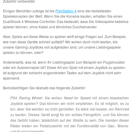
Zubehör vorbereitet.
Einigen Berichten zufolge ist die
PlayStation 4
eine der beliebtesten
Spielekonsolen der Welt. Wenn Sie die Konsole kaufen, erhalten Sie einen
DualShock 4 Wireless-Controller. Das bedeutet, dass Sie Videospiele kabellos
spielen können, ohne Kabel und ähnliches Durcheinander.
Aber, Spiele auf diese Weise zu spielen wirft einige Fragen auf. Zum Beispiel,
wie man diese Geräte schnell auflädt? Wir wollen doch nicht warten, bis
unsere Gaming-Joysticks voll aufgeladen sind, um unsere Lieblingsspiele
spielen zu können, oder?
Andererseits, was ist, wenn Ihr Lieblingsspiel zum Beispiel ein Flugsimulator
oder ein Autorennspiel ist? Diese Art von Spiel mit einem Joystick zu spielen,
ist aufgrund der schlecht angeordneten Tasten auf dem Joystick nicht sehr
spannend.
Berücksichtigen Sie deshalb das folgende Zubehör:
PS4 Racing Wheel
: Sie wollen
Need for Speed
mit einem klassischen
Joystick spielen? Das können wir nicht empfehlen. Es ist möglich, es zu
tun, aber Sie werden es nicht genießen. Es wäre viel besser, ein Rennrad
zu kaufen. Dieses Gerät sorgt für ein echtes Fahrgefühl, und Sie können
das Gefühl haben, tatsächlich auf der Straße zu sein. Die meisten dieser
Räder bieten ein Pedalzubehör mit der Funktionalität von Gas-, Brems-
und Kupplungspedal