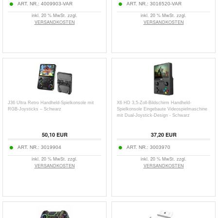
ART. NR.:
4009903-VAR
ART. NR.:
3016520-VAR
inkl. 20 % MwSt. zzgl.
inkl. 20 % MwSt. zzgl.
VERSANDKOSTEN
VERSANDKOSTEN
J36 Ultra Retro Handheld-Spielkonsole mit
X6 HD 3,5-Zoll-Bildschirm Handheld-
RGB-Joysticks – Schwarz
Spielkonsole Eingebaute Videospielmaschine
mit Dual-Joystick-Design - Schwarz
50,10
EUR
37,20
EUR
ART. NR.:
3019904
ART. NR.:
3003970
inkl. 20 % MwSt. zzgl.
inkl. 20 % MwSt. zzgl.
VERSANDKOSTEN
VERSANDKOSTEN