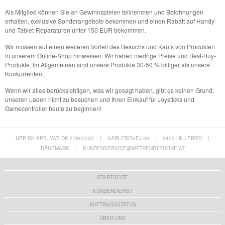
Als Mitglied können Sie an Gewinnspielen teilnehmen und Belohnungen
erhalten, exklusive Sonderangebote bekommen und einen Rabatt auf Handy-
und Tablet-Reparaturen unter 150 EUR bekommen.
Wir müssen auf einen weiteren Vorteil des Besuchs und Kaufs von Produkten
in unserem Online-Shop hinweisen. Wir haben niedrige Preise und Best-Buy-
Produkte. Im Allgemeinen sind unsere Produkte 30-50 % billiger als unsere
Konkurrenten.
Wenn wir alles berücksichtigen, was wir gesagt haben, gibt es keinen Grund,
unseren Laden nicht zu besuchen und Ihren Einkauf für Joysticks und
Gamecontroller heute zu beginnen!
MTP DK APS, VAT: DK 37860220
|
KARLEBOVEJ 59
|
3400 HILLERØD
|
DÄNEMARK
|
KUNDENSERVICE@MYTRENDYPHONE.AT
STARTSEITE
KUNDENDIENST
AUFTRAGSSTATUS
ÜBER UNS