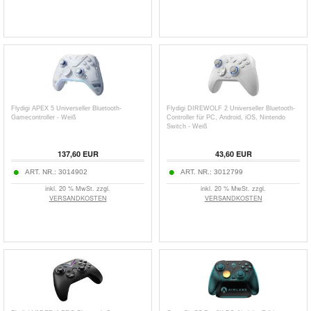
Flydigi APEX 5 Universeller Bluetooth-
Flydigi DIREWOLF 2 Universeller Bluetooth-
Gamecontroller - Weiß
Controller für PC, Android, iOS, Nintendo
Switch - Weiß
137,60
EUR
43,60
EUR
ART. NR.:
3014902
ART. NR.:
3012799
inkl. 20 % MwSt. zzgl.
inkl. 20 % MwSt. zzgl.
VERSANDKOSTEN
VERSANDKOSTEN