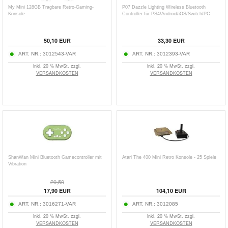
My Mini 128GB Tragbare Retro-Gaming-
P07 Dazzle Lighting Wireless Bluetooth
Konsole
Controller für PS4/Android/iOS/Switch/PC
50,10
EUR
33,30
EUR
ART. NR.:
3012543-VAR
ART. NR.:
3012393-VAR
inkl. 20 % MwSt. zzgl.
inkl. 20 % MwSt. zzgl.
VERSANDKOSTEN
VERSANDKOSTEN
ShanWan Mini Bluetooth Gamecontroller mit
Atari The 400 Mini Retro Konsole - 25 Spiele
Vibration
20,50
17,90
EUR
104,10
EUR
ART. NR.:
3016271-VAR
ART. NR.:
3012085
inkl. 20 % MwSt. zzgl.
inkl. 20 % MwSt. zzgl.
VERSANDKOSTEN
VERSANDKOSTEN