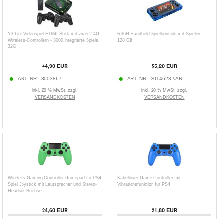
Y3 Lite Videospiel-HDMI-Stick mit zwei 2.4G-
R36H Handheld-Spielkonsole mit Spielen -
Wireless-Controllern - 3000 integrierte Spiele,
128 GB
32G
44,90
EUR
55,20
EUR
ART. NR.:
3003867
ART. NR.:
3014623-VAR
inkl. 20 % MwSt. zzgl.
inkl. 20 % MwSt. zzgl.
VERSANDKOSTEN
VERSANDKOSTEN
Wireless Gaming Controller Gamepad für PS4
Kabelloser Game Controller mit
Spiel Joystick mit Lautsprecher und Stereo-
Vibrationsfunktion für PS4
Headset-Buchse
24,60
EUR
21,80
EUR