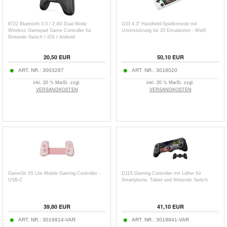
8722 Bluetooth 5.0 / 2.4G Dual Mode
G33 4.3" Handheld-Spielkonsole mit
Wireless Gamepad Game Controller für
Unterstützung für 20 Emulatoren - Weiß
Nintendo Switch / iOS / Android
20,50
EUR
50,10
EUR
ART. NR.:
3003287
ART. NR.:
3018020
inkl. 20 % MwSt. zzgl.
inkl. 20 % MwSt. zzgl.
VERSANDKOSTEN
VERSANDKOSTEN
GameSir X5 Lite Mobile Gaming-Controller -
D11S Gaming-Controller mit Lüfter für
USB-C
Smartphone, Tablet und Nintendo Switch
39,80
EUR
41,10
EUR
ART. NR.:
3019914-VAR
ART. NR.:
3019841-VAR