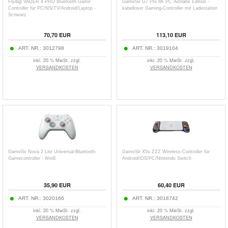
Flydigi VADER 4 PRO Bluetooth Game
GameSir G7 Pro 8K PC Aimlabs Edition -
Controller für PC/NS/TV/Android/Laptop -
kabelloser Gaming-Controller mit Ladestation
Schwarz
70,70
EUR
113,10
EUR
ART. NR.:
3012798
ART. NR.:
3019104
inkl. 20 % MwSt. zzgl.
inkl. 20 % MwSt. zzgl.
VERSANDKOSTEN
VERSANDKOSTEN
GameSir Nova 2 Lite Universal-Bluetooth-
GameSir X5s ZZZ Wireless-Controller für
Gamecontroller - Weiß
Android/iOS/PC/Nintendo Switch
35,90
EUR
60,40
EUR
ART. NR.:
3020166
ART. NR.:
3018742
inkl. 20 % MwSt. zzgl.
inkl. 20 % MwSt. zzgl.
VERSANDKOSTEN
VERSANDKOSTEN