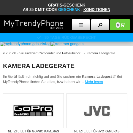
GRATIS-GESCHENK
AB 25 € MIT CODE
GESCHENK
-
KONDITIONEN
0
30 TAGE RÜCKGABERECHT
«
Zurück
- Sie sind hier:
Camcorder und Fotozubehör
Kamera Ladegeräte
KAMERA LADEGERÄTE
Ihr Gerät lädt nicht richtig auf und Sie suchen ein
Kamera Ladegerät
? Bei
MyTrendyPhone finden Sie alles, bzw haben wir
...
Mehr lesen
NETZTEILE FÜR GOPRO KAMERAS
NETZTEILE FÜR JVC KAMERAS