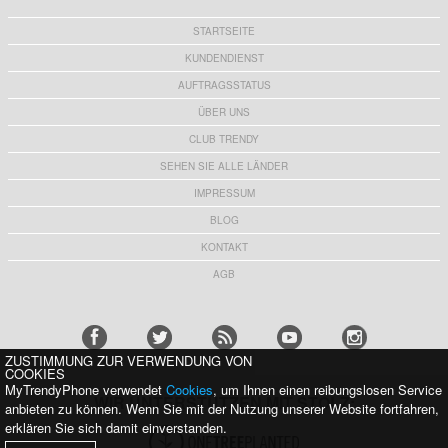
STARTSEITE
KUNDENDIENST
AUFTRAGSSTATUS
ÜBER UNS
CLUB TRENDY
SEHEN SIE ALLE LÄNDER
IMPRESSUM
BLOG
KONTAKT
AGB
ZUSTIMMUNG ZUR VERWENDUNG VON
COOKIES
MyTrendyPhone verwendet
Cookies
, um Ihnen einen reibungslosen Service
WIR UNTERSTÜTZEN MIT STOLZ:
anbieten zu können. Wenn Sie mit der Nutzung unserer Website fortfahren,
erklären Sie sich damit einverstanden.