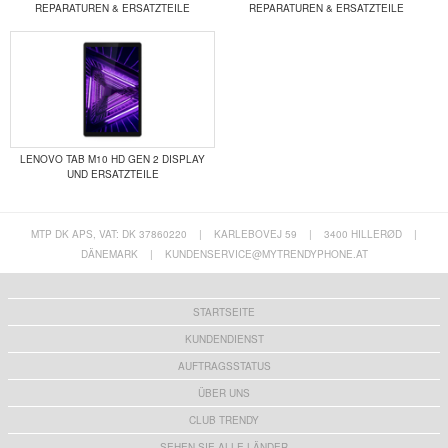
REPARATUREN & ERSATZTEILE
REPARATUREN & ERSATZTEILE
LENOVO TAB M10 HD GEN 2 DISPLAY
UND ERSATZTEILE
MTP DK APS, VAT: DK 37860220
|
KARLEBOVEJ 59
|
3400 HILLERØD
|
DÄNEMARK
|
KUNDENSERVICE@MYTRENDYPHONE.AT
STARTSEITE
KUNDENDIENST
AUFTRAGSSTATUS
ÜBER UNS
CLUB TRENDY
SEHEN SIE ALLE LÄNDER