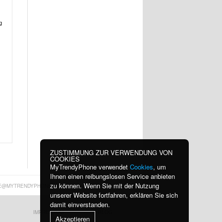
g
ZUSTIMMUNG ZUR VERWENDUNG VON
COOKIES
MyTrendyPhone verwendet
Cookies
, um
Ihnen einen reibungslosen Service anbieten
zu können. Wenn Sie mit der Nutzung
E@MYTRENDYPHONE.AT
unserer Website fortfahren, erklären Sie sich
damit einverstanden.
IMPRESSUM
BLOG
Akzeptieren