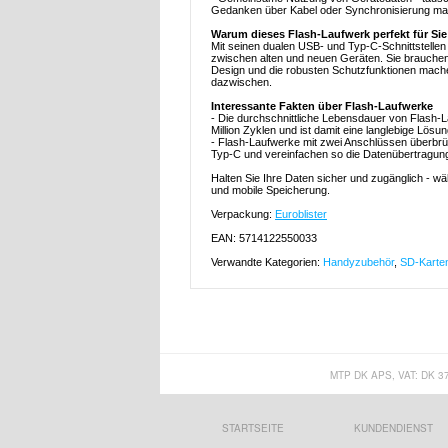
Gedanken über Kabel oder Synchronisierung m
Warum dieses Flash-Laufwerk perfekt für Sie 
Mit seinen dualen USB- und Typ-C-Schnittstellen
zwischen alten und neuen Geräten. Sie brauchen
Design und die robusten Schutzfunktionen machen
dazwischen.
Interessante Fakten über Flash-Laufwerke
- Die durchschnittliche Lebensdauer von Flash-
Million Zyklen und ist damit eine langlebige Lös
- Flash-Laufwerke mit zwei Anschlüssen überbrü
Typ-C und vereinfachen so die Datenübertragun
Halten Sie Ihre Daten sicher und zugänglich - 
und mobile Speicherung.
Verpackung:
Euroblister
EAN: 5714122550033
Verwandte Kategorien:
Handyzubehör
,
SD-Karte
MTP DK APS, VAT: DK 3
STARTSEITE
KUNDENDIENST