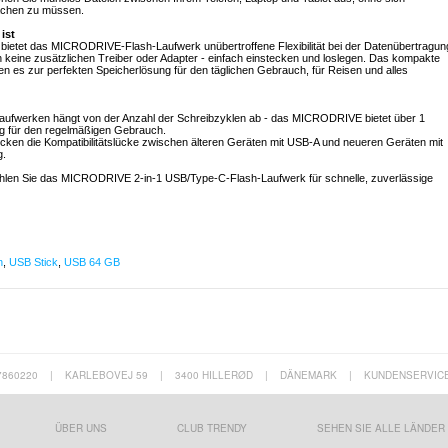
achen zu müssen.
ist
 bietet das MICRODRIVE-Flash-Laufwerk unübertroffene Flexibilität bei der Datenübertragun
 keine zusätzlichen Treiber oder Adapter - einfach einstecken und loslegen. Das kompakte
 es zur perfekten Speicherlösung für den täglichen Gebrauch, für Reisen und alles
Laufwerken hängt von der Anzahl der Schreibzyklen ab - das MICRODRIVE bietet über 1
ung für den regelmäßigen Gebrauch.
cken die Kompatibilitätslücke zwischen älteren Geräten mit USB-A und neueren Geräten mit
g.
wählen Sie das MICRODRIVE 2-in-1 USB/Type-C-Flash-Laufwerk für schnelle, zuverlässige
n
,
USB Stick
,
USB 64 GB
7860220
|
KARLEBOVEJ 59
|
3400 HILLERØD
|
DÄNEMARK
|
KUNDENSERVIC
ÜBER UNS
CLUB TRENDY
SEHEN SIE ALLE LÄNDER