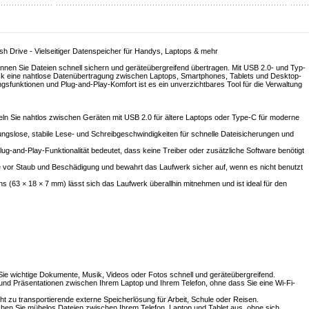
Drive - Vielseitiger Datenspeicher für Handys, Laptops & mehr
n Sie Dateien schnell sichern und geräteübergreifend übertragen. Mit USB 2.0- und Typ-
isk eine nahtlose Datenübertragung zwischen Laptops, Smartphones, Tablets und Desktop-
funktionen und Plug-and-Play-Komfort ist es ein unverzichtbares Tool für die Verwaltung
eln Sie nahtlos zwischen Geräten mit USB 2.0 für ältere Laptops oder Type-C für moderne
ungslose, stabile Lese- und Schreibgeschwindigkeiten für schnelle Dateisicherungen und
lug-and-Play-Funktionalität bedeutet, dass keine Treiber oder zusätzliche Software benötigt
 vor Staub und Beschädigung und bewahrt das Laufwerk sicher auf, wenn es nicht benutzt
s (63 × 18 × 7 mm) lässt sich das Laufwerk überallhin mitnehmen und ist ideal für den
 Sie wichtige Dokumente, Musik, Videos oder Fotos schnell und geräteübergreifend.
 und Präsentationen zwischen Ihrem Laptop und Ihrem Telefon, ohne dass Sie eine Wi-Fi-
cht zu transportierende externe Speicherlösung für Arbeit, Schule oder Reisen.
en Sie mühelos Dateien zwischen Ihrem Telefon, Laptop und Tablet aus, ohne sich