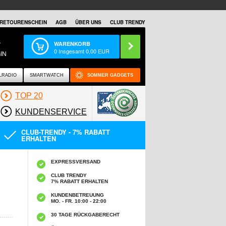
RETOURENSCHEIN
AGB
ÜBER UNS
CLUB TRENDY
S
WARENKORB
0
Insgesamt
0,00
EUR
IN
LRADIO
SMARTWATCH
SOMMER GADGETS
TOP 20
KUNDENSERVICE
CLUB-TRENDY - 7% RABATT
ERHALTEN
EXPRESSVERSAND
CLUB TRENDY
7% RABATT ERHALTEN
KUNDENBETREUUNG
MO. - FR. 10:00 - 22:00
30 TAGE RÜCKGABERECHT