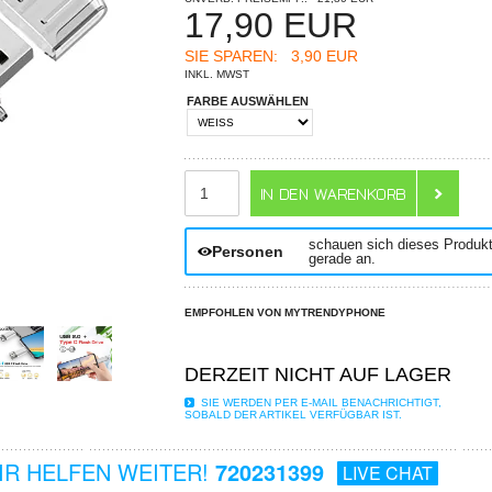
17,90
EUR
SIE SPAREN:
3,90 EUR
INKL. MWST
FARBE AUSWÄHLEN
ANZAHL
schauen sich dieses Produk
Personen
gerade an.
EMPFOHLEN VON MYTRENDYPHONE
DERZEIT NICHT AUF LAGER
SIE WERDEN PER E-MAIL BENACHRICHTIGT,
SOBALD DER ARTIKEL VERFÜGBAR IST.
R HELFEN WEITER!
720231399
LIVE CHAT