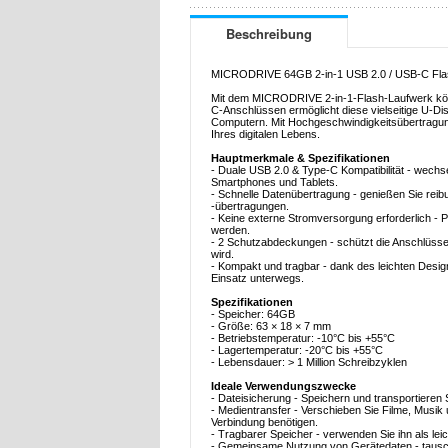
Beschreibung
MICRODRIVE 64GB 2-in-1 USB 2.0 / USB-C Flash 
Mit dem MICRODRIVE 2-in-1-Flash-Laufwerk könne
C-Anschlüssen ermöglicht diese vielseitige U-D
Computern. Mit Hochgeschwindigkeitsübertragungs
Ihres digitalen Lebens.
Hauptmerkmale & Spezifikationen
- Duale USB 2.0 & Type-C Kompatibilität - wechs
Smartphones und Tablets.
- Schnelle Datenübertragung - genießen Sie reib
-übertragungen.
- Keine externe Stromversorgung erforderlich - P
werden.
- 2 Schutzabdeckungen - schützt die Anschlüsse
wird.
- Kompakt und tragbar - dank des leichten Design
Einsatz unterwegs.
Spezifikationen
- Speicher: 64GB
- Größe: 63 × 18 × 7 mm
- Betriebstemperatur: -10°C bis +55°C
- Lagertemperatur: -20°C bis +55°C
- Lebensdauer: > 1 Million Schreibzyklen
Ideale Verwendungszwecke
- Dateisicherung - Speichern und transportieren
- Medientransfer - Verschieben Sie Filme, Musik
Verbindung benötigen.
- Tragbarer Speicher - verwenden Sie ihn als lei
- Gemeinsame Nutzung von Gerätedaten - tausch