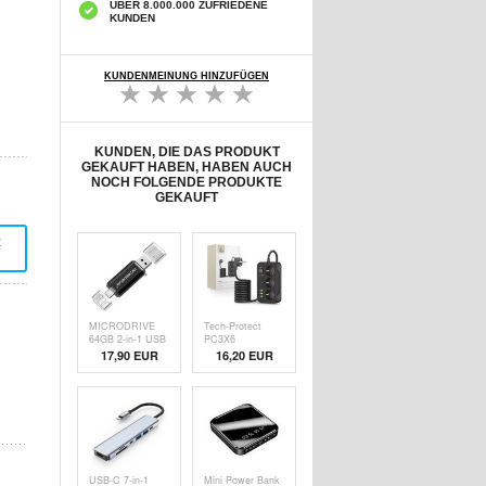
ÜBER 8.000.000 ZUFRIEDENE
KUNDEN
KUNDENMEINUNG HINZUFÜGEN
KUNDEN, DIE DAS PRODUKT
GEKAUFT HABEN, HABEN AUCH
NOCH FOLGENDE PRODUKTE
GEKAUFT
t
MICRODRIVE
Tech-Protect
64GB 2-in-1 USB
PC3X6
2.0 / USB-C
Steckdose - 3
17,90
EUR
16,20
EUR
Flash Drive -
USB-A & 3 USB-
Schwarz
C Ports mit 3
Steckdosen,
200cm - Schwarz
USB-C 7-in-1
Mini Power Bank