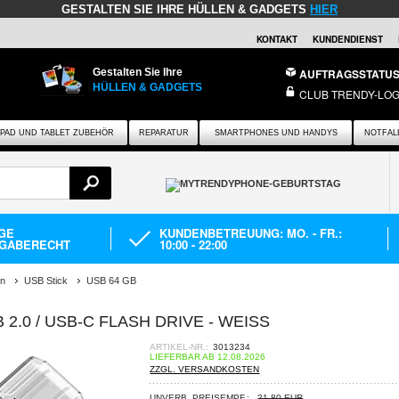
GESTALTEN SIE IHRE HÜLLEN & GADGETS
HIER
KONTAKT
KUNDENDIENST
Gestalten Sie Ihre
AUFTRAGSSTATU
HÜLLEN & GADGETS
CLUB TRENDY-LOG
IPAD UND TABLET ZUBEHÖR
REPARATUR
SMARTPHONES UND HANDYS
NOTFAL
AGE
KUNDENBETREUUNG: MO. - FR.:
GABERECHT
10:00 - 22:00
en
USB Stick
USB 64 GB
2.0 / USB-C FLASH DRIVE - WEISS
ARTIKEL-NR.:
3013234
LIEFERBAR AB 12.08.2026
ZZGL. VERSANDKOSTEN
UNVERB. PREISEMPF.:
21,80 EUR