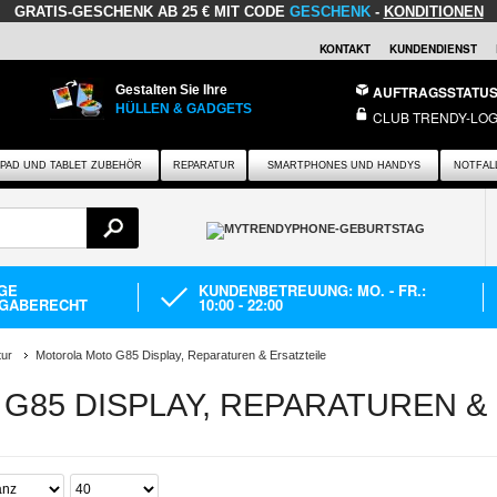
GRATIS-GESCHENK
AB 25 € MIT CODE
GESCHENK
-
KONDITIONEN
KONTAKT
KUNDENDIENST
Gestalten Sie Ihre
AUFTRAGSSTATU
HÜLLEN & GADGETS
CLUB TRENDY-LOG
IPAD UND TABLET ZUBEHÖR
REPARATUR
SMARTPHONES UND HANDYS
NOTFAL
AGE
KUNDENBETREUUNG: MO. - FR.:
GABERECHT
10:00 - 22:00
ur
Motorola Moto G85 Display, Reparaturen & Ersatzteile
85 DISPLAY, REPARATUREN &