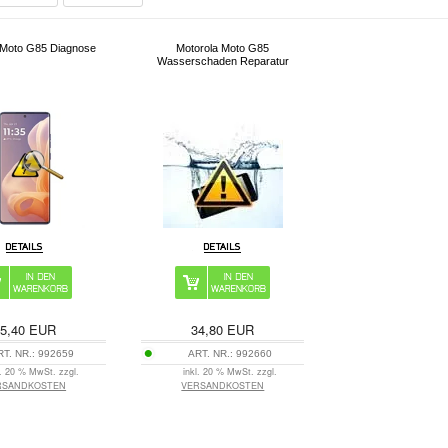
 Moto G85 Diagnose
Motorola Moto G85
Wasserschaden Reparatur
5,40
EUR
34,80
EUR
RT. NR.:
992659
ART. NR.:
992660
l. 20 % MwSt. zzgl.
inkl. 20 % MwSt. zzgl.
RSANDKOSTEN
VERSANDKOSTEN