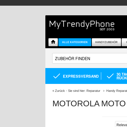
ALLE KATEGORIEN
HANDYZUBEHÖR
30 T
EXPRESSVERSAND
RÜCK
«
Zurück
- Sie sind hier:
Reparatur
Handy Reparat
MOTOROLA MOTO G