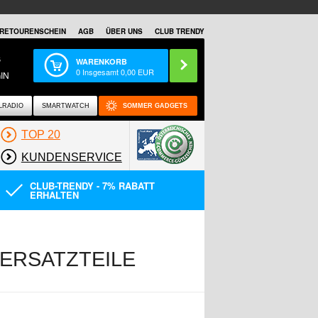
RETOURENSCHEIN
AGB
ÜBER UNS
CLUB TRENDY
S
WARENKORB
0
Insgesamt
0,00
EUR
IN
LRADIO
SMARTWATCH
SOMMER GADGETS
TOP 20
KUNDENSERVICE
CLUB-TRENDY - 7% RABATT
ERHALTEN
 ERSATZTEILE