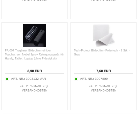
FA-007 Tragbarer Bildschirmreiniger
Tech-Protect Bildschirm-Poliertuch - 2 Stk. -
Touchscreen Nebel Spray Reinigungsgerät für
Grau
Handy, Tablet, Laptop (ohne Flüssigkeit)
8,90
EUR
7,60
EUR
ART. NR.:
3003132-VAR
ART. NR.:
3007809
inkl. 20 % MwSt. zzgl.
inkl. 20 % MwSt. zzgl.
VERSANDKOSTEN
VERSANDKOSTEN