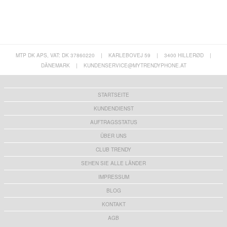
MTP DK APS, VAT: DK 37860220
|
KARLEBOVEJ 59
|
3400 HILLERØD
|
DÄNEMARK
|
KUNDENSERVICE@MYTRENDYPHONE.AT
STARTSEITE
KUNDENDIENST
AUFTRAGSSTATUS
ÜBER UNS
CLUB TRENDY
SEHEN SIE ALLE LÄNDER
IMPRESSUM
BLOG
KONTAKT
AGB