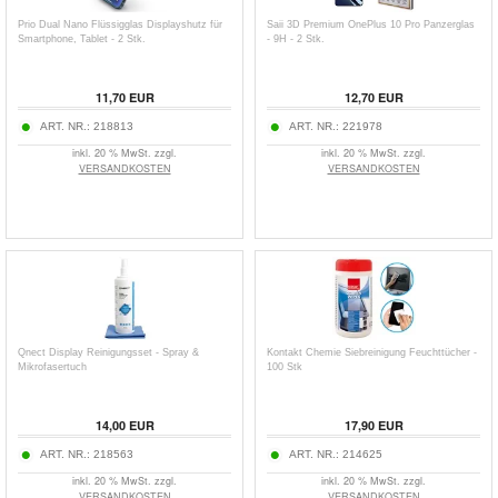
Prio Dual Nano Flüssigglas Displayshutz für
Saii 3D Premium OnePlus 10 Pro Panzerglas
Smartphone, Tablet - 2 Stk.
- 9H - 2 Stk.
11,70
EUR
12,70
EUR
ART. NR.:
218813
ART. NR.:
221978
inkl. 20 % MwSt. zzgl.
inkl. 20 % MwSt. zzgl.
VERSANDKOSTEN
VERSANDKOSTEN
Qnect Display Reinigungsset - Spray &
Kontakt Chemie Siebreinigung Feuchttücher -
Mikrofasertuch
100 Stk
14,00
EUR
17,90
EUR
ART. NR.:
218563
ART. NR.:
214625
inkl. 20 % MwSt. zzgl.
inkl. 20 % MwSt. zzgl.
VERSANDKOSTEN
VERSANDKOSTEN