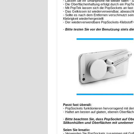
- Lassen Sie Ihr Smartphone nie wieder fallen - Si
- Die Oberflächenhaftung erfolgt durch ein PopT
- Mit PopTek lassen sich die PopSockets an fast
- Das Gelkissen ist wiederverwendbar, abwaschba
- Sollte es nach dem Entfernen verschmutzt sein
Klebrigkeit wiederhergestellt
- Der wiederverwendbare PopSockets-Klebstoff v
-
Bitte testen Sie vor der Benutzung stets di
Passt fast überall:
- PopSockets funktionieren hervorragend mit de
- Haftet am besten auf glatten, ebenen Oberfläc
-
Bitte beachten Sie, dass PopSocket auf Ob
Silikonhüllen und Oberflächen mit unebener 
Seien Sie kreativ:
- Verwenden Sie PopSockets zusammen mit GoPro