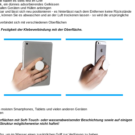
e haben es stets fest im Griff
ek, ein dünnes adsorbierendes Gelkissen
 allen Geräten und Hüllen anbringen
r und lässt sich neu positionieren - es hinterlässt nach dem Entfernen keine Rückstände
, können Sie es abwaschen und an der Luft trockenen lassen - so wird die ursprüngliche
erbindet sich mit verschiedenen Oberflächen
e Festigkeit der Klebeverbindung mit der Oberfläche.
n moisten Smartphones, Tablets und vielen anderen Geräten
hen
erflächen mit Soft-Touch- oder wasserabweisender Beschichtung sowie auf einigen
Struktur möglicherweise nicht haftet!
, um im Wasser einen zusätzlichen Griff zur Verfügung zu haben