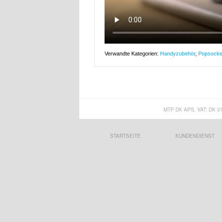
Verwandte Kategorien:
Handyzubehör
,
Popsocke
MTP DK APS, VAT: DK 3
STARTSEITE
KUNDENDIENST