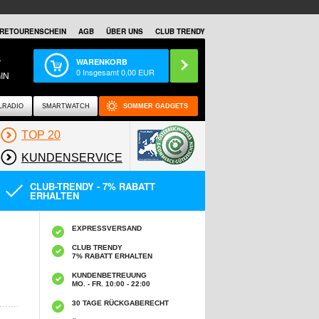
RETOURENSCHEIN
AGB
ÜBER UNS
CLUB TRENDY
S
WARENKORB
0
Insgesamt
0,00
EUR
IN
LRADIO
SMARTWATCH
SOMMER GADGETS
TOP 20
KUNDENSERVICE
CLUB-TRENDY - 7% RABATT
ERHALTEN
EXPRESSVERSAND
CLUB TRENDY
7% RABATT ERHALTEN
KUNDENBETREUUNG
MO. - FR. 10:00 - 22:00
30 TAGE RÜCKGABERECHT