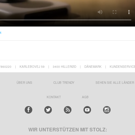
t
7860220
|
KARLEBOVEJ 59
|
3400 HILLERØD
|
DÄNEMARK
|
KUNDENSERVIC
ÜBER UNS
CLUB TRENDY
SEHEN SIE ALLE LÄNDER
KONTAKT
AGB
WIR UNTERSTÜTZEN MIT STOLZ: