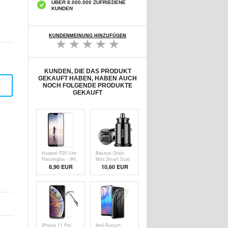
ÜBER 8.000.000 ZUFRIEDENE
KUNDEN
KUNDENMEINUNG HINZUFÜGEN
KUNDEN, DIE DAS PRODUKT
GEKAUFT HABEN, HABEN AUCH
t
NOCH FOLGENDE PRODUKTE
GEKAUFT
Huawei P20 Lite
Baseus Grain
Panzerglas - 9H,
Mini Smart Dual
0.3mm - Kristall
USB Kfz-
8,90 EUR
10,60 EUR
Klar
Ladegerät - 3.1A
- Schwarz
iPhone 11 Pro
Anti-Rutsch