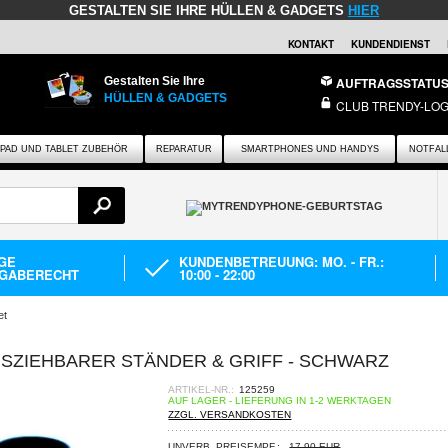
GESTALTEN SIE IHRE HÜLLEN & GADGETS
HIER
KONTAKT
KUNDENDIENST
Gestalten Sie Ihre
AUFTRAGSSTATU
HÜLLEN & GADGETS
CLUB TRENDY-LOG
IPAD UND TABLET ZUBEHÖR
REPARATUR
SMARTPHONES UND HANDYS
NOTFAL
AGE
KUNDENBETREUUNG: MO. - FR.:
GABERECHT
10:00 - 22:00
et
SZIEHBARER STÄNDER & GRIFF - SCHWARZ
ARTIKEL-NR.:
125259
AUF LAGER - LIEFERUNG IN 1-2 WERKTAGEN
ZZGL. VERSANDKOSTEN
UNVERB. PREISEMPF.:
17,90 EUR