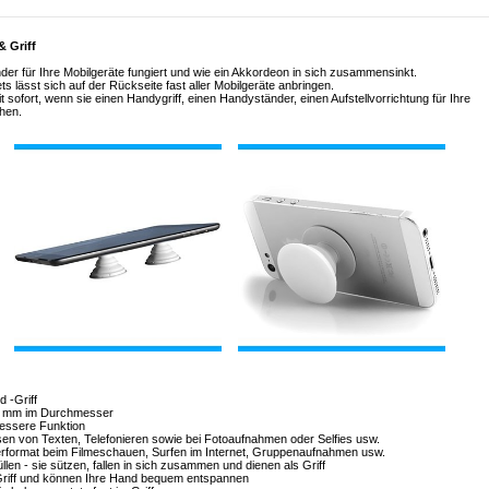
 Griff
nder für Ihre Mobilgeräte fungiert und wie ein Akkordeon in sich zusammensinkt.
 lässt sich auf der Rückseite fast aller Mobilgeräte anbringen.
t sofort, wenn sie einen Handygriff, einen Handyständer, einen Aufstellvorrichtung für Ihre
hen.
 -Griff
38 mm im Durchmesser
bessere Funktion
ssen von Texten, Telefonieren sowie bei Fotoaufnahmen oder Selfies usw.
uerformat beim Filmeschauen, Surfen im Internet, Gruppenaufnahmen usw.
llen - sie sützen, fallen in sich zusammen und dienen als Griff
 Griff und können Ihre Hand bequem entspannen