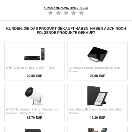
KUNDENMEINUNG HINZUFÜGEN
KUNDEN, DIE DAS PRODUKT GEKAUFT HABEN, HABEN AUCH NOCH
FOLGENDE PRODUKTE GEKAUFT
DVB-T2 Smart TV Box m. WiFi - 1080p
30-poliger Bluetooth-Audiosender für iPod -
Schwarz
29,50 EUR
25,60 EUR
HY300 Pro Android 11 Smart Projektor mit
Kobo Elipsa 2E Origami Ständer Folio Hülle -
Dual WiFi, Bluetooth 5.0 - Weiß
Schwarz
88,70
EUR
19,20 EUR