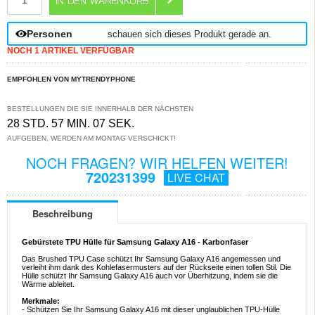
Personen
schauen sich dieses Produkt gerade an.
NOCH 1 ARTIKEL VERFÜGBAR
EMPFOHLEN VON MYTRENDYPHONE
BESTELLUNGEN DIE SIE INNERHALB DER NÄCHSTEN
28 STD. 57 MIN. 07 SEK.
AUFGEBEN, WERDEN AM MONTAG VERSCHICKT!
NOCH FRAGEN? WIR HELFEN WEITER!
720231399
LIVE CHAT
Beschreibung
Gebürstete TPU Hülle für Samsung Galaxy A16 - Karbonfaser
Das Brushed TPU Case schützt Ihr Samsung Galaxy A16 angemessen und
verleiht ihm dank des Kohlefasermusters auf der Rückseite einen tollen Stil. Die
Hülle schützt Ihr Samsung Galaxy A16 auch vor Überhitzung, indem sie die
Wärme ableitet.
Merkmale:
- Schützen Sie Ihr Samsung Galaxy A16 mit dieser unglaublichen TPU-Hülle