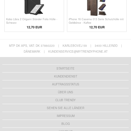
Kobo Libra 2 Origami Ständer Folio Hülle -
iPhone 16 Caseme 013 Serie Schutzhülle mit
Schwarz
Geldbörse - Kaffee
12,70 EUR
12,70 EUR
MTP DK APS, VAT: DK 37860220
|
KARLEBOVEJ 59
|
3400 HILLERØD
|
DÄNEMARK
|
KUNDENSERVICE@MYTRENDYPHONE.AT
STARTSEITE
KUNDENDIENST
AUFTRAGSSTATUS
ÜBER UNS
CLUB TRENDY
SEHEN SIE ALLE LÄNDER
IMPRESSUM
BLOG