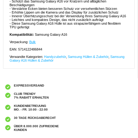
- Schützt das Samsung Galaxy A16 vor Kratzern und alltäglichen
Beschädigungen
- Verstärkte Ecken bieten besseren Schutz vor versehentlichen Stürzen
- Erhöhte Lippen um die Kamera und das Display für zusätzlichen Schutz
- Innerer Überhitzungsschutz bei der Verwendung Ihres Samsung Galaxy A16
- Leichtes und kompaktes Design, das nicht zusätzlich aufträgt
- Diese Samsung Galaxy A16 Hülle ist aus strapazierfähigem und flexiblem
TPU gefertigt
Kompatibilität:
Samsung Galaxy A16
Verpackung:
Bulk
EAN: 5714122486844
Verwandte Kategorien:
Handyzubehör
,
Samsung Hüllen & Zubehör
,
Samsung
Galaxy A16 Hüllen & Zubehör
EXPRESSVERSAND
CLUB TRENDY
7% RABATT ERHALTEN
KUNDENBETREUUNG
MO. - FR. 10:00 - 22:00
30 TAGE RÜCKGABERECHT
ÜBER 8.000.000 ZUFRIEDENE
KUNDEN