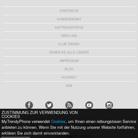
STARTSEITE
KUNDENDIENST
AUFTRAGSSTATUS
ÜBER UNS
CLUB TRENDY
SEHEN SIE ALLE LÄNDER
IMPRESSUM
BLOG
KONTAKT
AGB
ZUSTIMMUNG ZUR VERWENDUNG VON
COOKIES
MyTrendyPhone verwendet
Cookies
, um Ihnen einen reibungslosen Service
WIR UNTERSTÜTZEN MIT STOLZ:
anbieten zu können. Wenn Sie mit der Nutzung unserer Website fortfahren,
erklären Sie sich damit einverstanden.