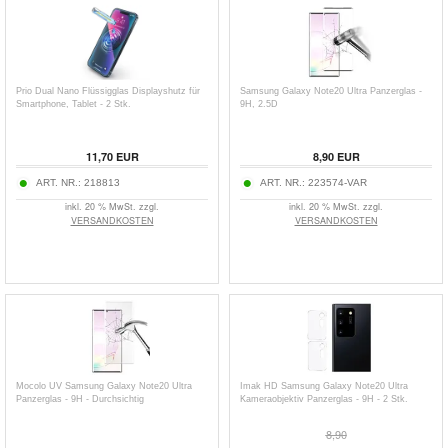
Prio Dual Nano Flüssigglas Displayshutz für
Samsung Galaxy Note20 Ultra Panzerglas -
Smartphone, Tablet - 2 Stk.
9H, 2.5D
11,70
EUR
8,90
EUR
ART. NR.:
218813
ART. NR.:
223574-VAR
inkl. 20 % MwSt. zzgl.
inkl. 20 % MwSt. zzgl.
VERSANDKOSTEN
VERSANDKOSTEN
Mocolo UV Samsung Galaxy Note20 Ultra
Imak HD Samsung Galaxy Note20 Ultra
Panzerglas - 9H - Durchsichtig
Kameraobjektiv Panzerglas - 9H - 2 Stk.
8,90