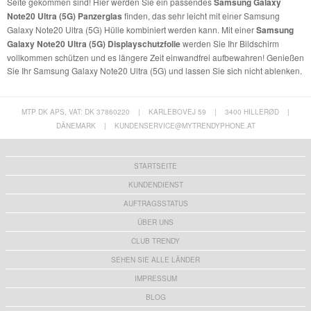
Seite gekommen sind! Hier werden Sie ein passendes
Samsung Galaxy
Note20 Ultra (5G) Panzerglas
finden, das sehr leicht mit einer Samsung
Galaxy Note20 Ultra (5G) Hülle kombiniert werden kann. Mit einer
Samsung
Galaxy Note20 Ultra (5G) Displayschutzfolie
werden Sie Ihr Bildschirm
vollkommen schützen und es längere Zeit einwandfrei aufbewahren! Genießen
Sie Ihr Samsung Galaxy Note20 Ultra (5G) und lassen Sie sich nicht ablenken.
MTP DK APS, VAT: DK 37860220
|
KARLEBOVEJ 59
|
3400 HILLERØD
|
DÄNEMARK
|
KUNDENSERVICE@MYTRENDYPHONE.AT
STARTSEITE
KUNDENDIENST
AUFTRAGSSTATUS
ÜBER UNS
CLUB TRENDY
SEHEN SIE ALLE LÄNDER
IMPRESSUM
BLOG