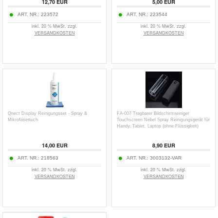
12,70
EUR
5,00
EUR
ART. NR.:
223572
ART. NR.:
223544
inkl. 20 % MwSt. zzgl.
inkl. 20 % MwSt. zzgl.
VERSANDKOSTEN
VERSANDKOSTEN
Qnect Display Reinigungsset - Spray &
FA-007 Tragbarer Bildschirmreiniger
Mikrofasertuch
Touchscreen Nebel Spray Reinigungsgerät für
Handy, Tablet, Laptop (ohne Flüssigkeit)
14,00
EUR
8,90
EUR
ART. NR.:
218563
ART. NR.:
3003132-VAR
inkl. 20 % MwSt. zzgl.
inkl. 20 % MwSt. zzgl.
VERSANDKOSTEN
VERSANDKOSTEN