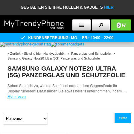
GESTALTEN SIE IHRE HÜLLEN & GADGETS
HIER
0
KUNDENBETREUUNG: MO. - FR.: 10:00 - 22:00
«
Zurück
- Sie sind hier:
Handyzubehör
Panzerglas und Schutzfolie
Samsung Galaxy Note20 Ultra (5G) Panzerglas und Schutzfolie
SAMSUNG GALAXY NOTE20 ULTRA
(5G) PANZERGLAS UND SCHUTZFOLIE
Sehen Sie nicht zu, wie die Schlüssel oder andere Gegenstände Ihr
Display ruinieren! Dafür haben Sie etwas bereits unternommen, indem
...
Mehr lesen
Filter