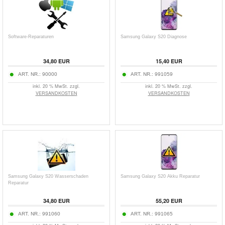
Software-Reparaturen
Samsung Galaxy S20 Diagnose
34,80 EUR
15,40 EUR
ART. NR.:
90000
ART. NR.:
991059
inkl. 20 % MwSt. zzgl.
inkl. 20 % MwSt. zzgl.
VERSANDKOSTEN
VERSANDKOSTEN
Samsung Galaxy S20 Wasserschaden
Samsung Galaxy S20 Akku Reparatur
Reparatur
34,80 EUR
55,20 EUR
ART. NR.:
991060
ART. NR.:
991065