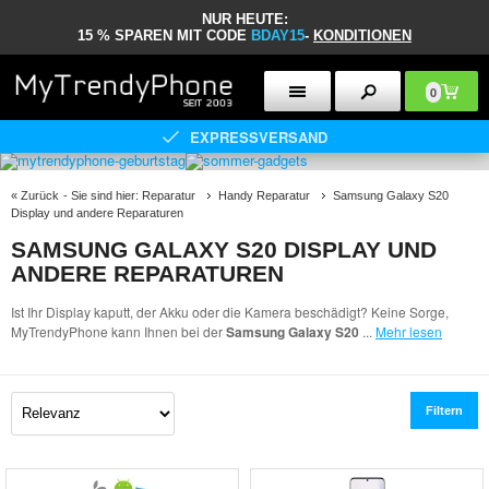
NUR HEUTE:
15 % SPAREN MIT CODE
BDAY15
-
KONDITIONEN
0
EXPRESSVERSAND
«
Zurück
- Sie sind hier:
Reparatur
Handy Reparatur
Samsung Galaxy S20
Display und andere Reparaturen
SAMSUNG GALAXY S20 DISPLAY UND
ANDERE REPARATUREN
Ist Ihr Display kaputt, der Akku oder die Kamera beschädigt? Keine Sorge,
MyTrendyPhone kann Ihnen bei der
Samsung Galaxy S20
...
Mehr lesen
Filtern