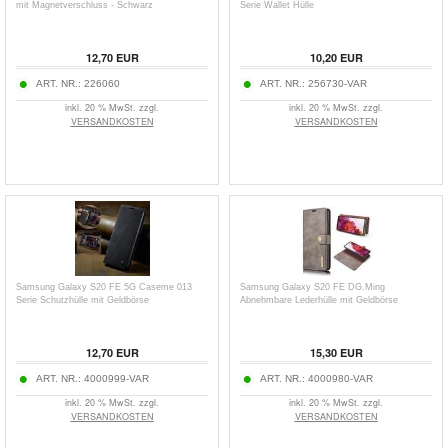
mit Magnetverschluss - Schwarz
Serie Wallet Hülle
12,70
EUR
10,20
EUR
ART. NR.:
226060
ART. NR.:
256730-VAR
inkl. 20 % MwSt. zzgl.
inkl. 20 % MwSt. zzgl.
VERSANDKOSTEN
VERSANDKOSTEN
Samsung Galaxy S20 FE 5G Caseme 013
Samsung Galaxy S20 FE DG.Ming
Serie Schutzhülle mit Geldbörse
Abnehmbare Lederhülle mit Geldbörse
12,70
EUR
15,30
EUR
ART. NR.:
4000999-VAR
ART. NR.:
4000980-VAR
inkl. 20 % MwSt. zzgl.
inkl. 20 % MwSt. zzgl.
VERSANDKOSTEN
VERSANDKOSTEN