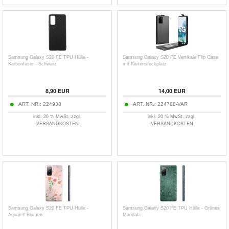
Samsung Galaxy S20 FE TPU Hülle -
Samsung Galaxy S20 FE Vertikale Flip Case
Karbonfaser - Schwarz
mit Kartensteckplatz
8,90
EUR
14,00
EUR
ART. NR.:
224938
ART. NR.:
224788-VAR
inkl. 20 % MwSt. zzgl.
inkl. 20 % MwSt. zzgl.
VERSANDKOSTEN
VERSANDKOSTEN
Samsung Galaxy S20 FE TPU Hülle -
Samsung Galaxy S20 FE TPU Hülle - Grünes
Aquarell Blumen
Mandala