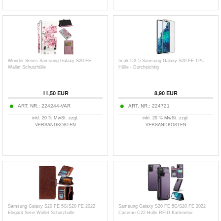
Wonder Series Samsung Galaxy S20 FE
Imak UX-5 Samsung Galaxy S20 FE TPU
Wallet Schutzhülle
Hülle - Durchsichtig
11,50
EUR
8,90
EUR
ART. NR.:
224244-VAR
ART. NR.:
224721
inkl. 20 % MwSt. zzgl.
inkl. 20 % MwSt. zzgl.
VERSANDKOSTEN
VERSANDKOSTEN
Samsung Galaxy S20 FE 5G/S20 FE 2022
Samsung Galaxy S20 FE 5G/S20 FE 2022
Elegant Serie Wallet Schutzhülle
Caseme C22 Hülle RFID Kartenetui