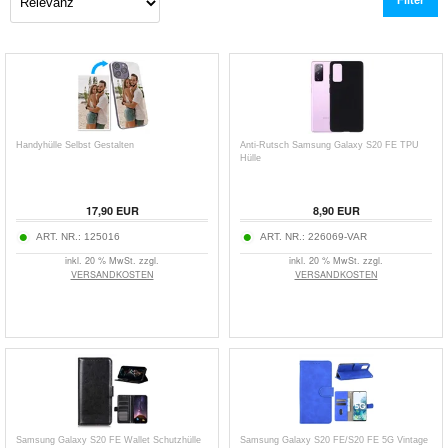
Handyhülle Selbst Gestalten
Anti-Rutsch Samsung Galaxy S20 FE TPU
Hülle
17,90
EUR
8,90
EUR
ART. NR.:
125016
ART. NR.:
226069-VAR
inkl. 20 % MwSt. zzgl.
inkl. 20 % MwSt. zzgl.
VERSANDKOSTEN
VERSANDKOSTEN
Samsung Galaxy S20 FE Wallet Schutzhülle
Samsung Galaxy S20 FE/S20 FE 5G Vintage