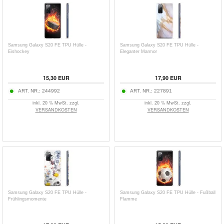
Samsung Galaxy S20 FE TPU Hülle -
Samsung Galaxy S20 FE TPU Hülle -
Eishockey
Eleganter Marmor
15,30
EUR
17,90
EUR
ART. NR.:
244992
ART. NR.:
227891
inkl. 20 % MwSt. zzgl.
inkl. 20 % MwSt. zzgl.
VERSANDKOSTEN
VERSANDKOSTEN
Samsung Galaxy S20 FE TPU Hülle -
Samsung Galaxy S20 FE TPU Hülle - Fußball
Frühlingsmomente
Flamme