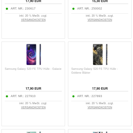
17,90
EUR
15,30
EUR
ART. NR.:
230617
ART. NR.:
250002
inkl. 20 % MwSt. zzgl.
inkl. 20 % MwSt. zzgl.
VERSANDKOSTEN
VERSANDKOSTEN
Samsung Galaxy S20 FE TPU Hülle - Galaxie
Samsung Galaxy S20 FE TPU Hülle -
Goldene Blätter
17,90
EUR
17,90
EUR
ART. NR.:
227910
ART. NR.:
227893
inkl. 20 % MwSt. zzgl.
inkl. 20 % MwSt. zzgl.
VERSANDKOSTEN
VERSANDKOSTEN