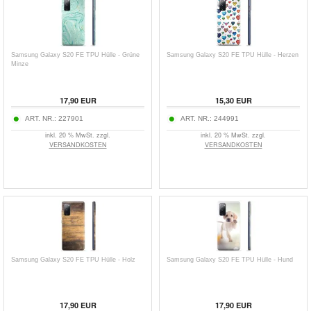
Samsung Galaxy S20 FE TPU Hülle - Grüne
Samsung Galaxy S20 FE TPU Hülle - Herzen
Minze
17,90
EUR
15,30
EUR
ART. NR.:
227901
ART. NR.:
244991
inkl. 20 % MwSt. zzgl.
inkl. 20 % MwSt. zzgl.
VERSANDKOSTEN
VERSANDKOSTEN
Samsung Galaxy S20 FE TPU Hülle - Holz
Samsung Galaxy S20 FE TPU Hülle - Hund
17,90
EUR
17,90
EUR