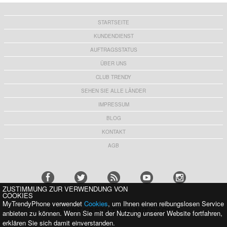
STARTSEITE
KUNDENDIENST
AUFTRAGSSTATUS
ÜBER UNS
CLUB TRENDY
SEHEN SIE ALLE LÄNDER
IMPRESSUM
BLOG
KONTAKT
AGB
ZUSTIMMUNG ZUR VERWENDUNG VON
COOKIES
MyTrendyPhone verwendet
Cookies
, um Ihnen einen reibungslosen Service
WIR UNTERSTÜTZEN MIT STOLZ:
anbieten zu können. Wenn Sie mit der Nutzung unserer Website fortfahren,
erklären Sie sich damit einverstanden.