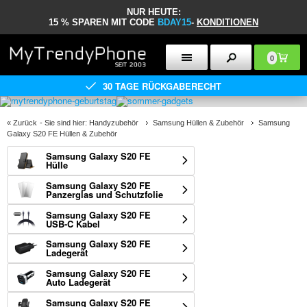
NUR HEUTE:
15 % SPAREN MIT CODE
BDAY15
-
KONDITIONEN
0
30 TAGE RÜCKGABERECHT
«
Zurück
- Sie sind hier:
Handyzubehör
Samsung Hüllen & Zubehör
Samsung
Galaxy S20 FE Hüllen & Zubehör
Samsung Galaxy S20 FE
Hülle
Samsung Galaxy S20 FE
Panzerglas und Schutzfolie
Samsung Galaxy S20 FE
USB-C Kabel
Samsung Galaxy S20 FE
Ladegerät
Samsung Galaxy S20 FE
Auto Ladegerät
Samsung Galaxy S20 FE