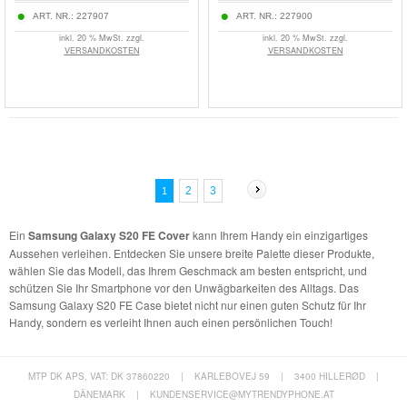
ART. NR.:
227907
ART. NR.:
227900
inkl. 20 % MwSt. zzgl.
inkl. 20 % MwSt. zzgl.
VERSANDKOSTEN
VERSANDKOSTEN
2
3
1
Ein
Samsung Galaxy S20 FE Cover
kann Ihrem Handy ein einzigartiges
Aussehen verleihen. Entdecken Sie unsere breite Palette dieser Produkte,
wählen Sie das Modell, das Ihrem Geschmack am besten entspricht, und
schützen Sie Ihr Smartphone vor den Unwägbarkeiten des Alltags. Das
Samsung Galaxy S20 FE Case bietet nicht nur einen guten Schutz für Ihr
Handy, sondern es verleiht Ihnen auch einen persönlichen Touch!
MTP DK APS, VAT: DK 37860220
|
KARLEBOVEJ 59
|
3400 HILLERØD
|
DÄNEMARK
|
KUNDENSERVICE@MYTRENDYPHONE.AT