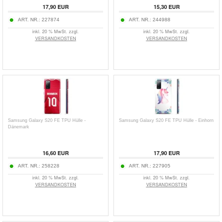
17,90
EUR
15,30
EUR
ART. NR.:
227874
ART. NR.:
244988
inkl. 20 % MwSt. zzgl.
inkl. 20 % MwSt. zzgl.
VERSANDKOSTEN
VERSANDKOSTEN
Samsung Galaxy S20 FE TPU Hülle -
Samsung Galaxy S20 FE TPU Hülle - Einhorn
Dänemark
16,60
EUR
17,90
EUR
ART. NR.:
258228
ART. NR.:
227905
inkl. 20 % MwSt. zzgl.
inkl. 20 % MwSt. zzgl.
VERSANDKOSTEN
VERSANDKOSTEN