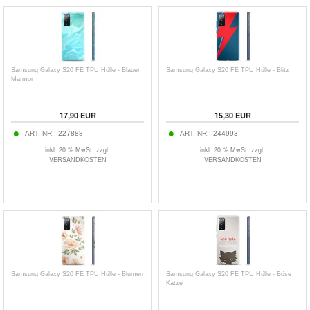
Samsung Galaxy S20 FE TPU Hülle - Blauer
Samsung Galaxy S20 FE TPU Hülle - Blitz
Marmor
17,90
EUR
15,30
EUR
ART. NR.:
227888
ART. NR.:
244993
inkl. 20 % MwSt. zzgl.
inkl. 20 % MwSt. zzgl.
VERSANDKOSTEN
VERSANDKOSTEN
Samsung Galaxy S20 FE TPU Hülle - Blumen
Samsung Galaxy S20 FE TPU Hülle - Böse
Katze