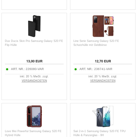
Dux Ducis Skin Pro Samsung Galaxy S20 FE
Line Serie Samsung Galaxy S20 FE
Flip Hülle
Schutzhülle mit Geldbörse
13,00
EUR
12,70
EUR
ART. NR.:
226080-VAR
ART. NR.:
236741-VAR
inkl. 20 % MwSt. zzgl.
inkl. 20 % MwSt. zzgl.
VERSANDKOSTEN
VERSANDKOSTEN
Love Mei Powerful Samsung Galaxy S20 FE
Saii 2-in-1 Samsung Galaxy S20 FE TPU
Hybrid Hülle
Hülle & Panzerglas - 9H