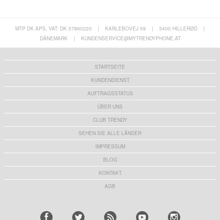
MTP DK APS, VAT: DK 37860220
|
KARLEBOVEJ 59
|
3400 HILLERØD
|
DÄNEMARK
|
KUNDENSERVICE@MYTRENDYPHONE.AT
STARTSEITE
KUNDENDIENST
AUFTRAGSSTATUS
ÜBER UNS
CLUB TRENDY
SEHEN SIE ALLE LÄNDER
IMPRESSUM
BLOG
KONTAKT
AGB